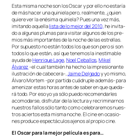
Esta mis­ma no­che son los Oscar y por ello no es­ta­ría
de más ha­cer una qui­nie­la pe­ro, real­men­te, ¿quien
quie­re ver la enési­ma qui­nie­la? Pues una vez más,
imi­tan­do aque­lla
lis­ta de lo me­jor del 2010,
he in­vi­ta­
do a al­gu­nas plu­mas pa­ra vi­si­tar al­gu­nos de los pre­
mios más im­por­tan­tes de la no­che de las es­tre­llas.
Por su­pues­to no es­tán to­dos los que son pe­ro si son
to­dos lo que es­tán, así que te­ne­mos la ines­ti­ma­ble
ayu­da de
Henrique Lage
,
Noel Ceballos
,
Mikel
Álvarez
‑el cual tam­bién ha he­cho la im­pre­sio­nan­te
ilus­tra­ción de cabecera‑,
Jaime Delgado
y yo mis­mo,
Álvaro Mortem ‑por par­ti­da cuá­dru­ple además- pa­ra
ame­ni­zar es­tas ho­ras an­tes de sa­ber en que que­da­
rá to­do. Por eso yo ya só­lo pue­do re­co­men­dar­les
aco­mo­dar­se, dis­fru­tar de la lec­tu­ra y re­cri­mi­nar­nos
nues­tros fa­llos só­lo tan­to co­mo ce­le­bra­re­mos nues­
tros acier­tos es­ta mis­ma no­che. El ci­ne en oca­sio­
nes pro­du­ce es­pec­tácu­los aje­nos al pro­pio cine.
El Oscar pa­ra la me­jor pe­lí­cu­la es para…