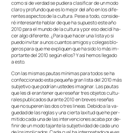
co­mo si de ver­dad se pu­die­ra cla­si­fi­car de un mo­do
cla­ro y pro­fun­do que es lo me­jor del año en los di­fe­
ren­tes as­pec­tos de la cul­tu­ra. Pese a to­do, con­si­de­
ré in­tere­san­te ha­blar de que ha su­pues­to es­te año
2010 pa­ra el mun­do de la cul­tu­ra y por eso de­ci­dí ha­
cer al­go di­fe­ren­te. ¿Para que ha­cer una lis­ta yo si
pue­do in­vi­tar a unos cuan­tos ami­gos y co­le­gas blo­
ge­ros pa­ra que me ex­pli­quen que ha si­do lo más im­
por­tan­te del 2010 se­gún ellos? Y así he­mos lle­ga­do
a esto.
Con las mis­mas pau­tas mí­ni­mas pa­ra to­dos se ha
con­fec­cio­na­do es­ta pe­que­ña gran lis­ta del 2010 más
sub­je­ti­vo que po­drían us­te­des ima­gi­nar. Las pau­tas
que les di eran te­ner que re­se­ñar tres ob­je­tos cul­tu­
ra­les pu­bli­ca­dos du­ran­te 2010 en bre­ves re­se­ñas
que no su­peren las dos o tres li­neas. Debido a la va­
gue­dad de las re­glas y una cier­ta la­xi­tud que he per­
mi­ti­do ca­da una de las in­ter­ven­cio­nes aca­ba por de­
fi­nir de un mo­do ta­jan­te la sub­je­ti­vi­dad de ca­da uno
de los im­pli­ca­dos. Cada cual ha in­ter­pre­ta­do que es