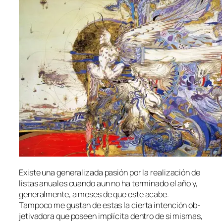
Existe una ge­ne­ra­li­za­da pa­sión por la rea­li­za­ción de
lis­tas anua­les cuan­do aun no ha ter­mi­na­do el año y,
ge­ne­ral­men­te, a me­ses de que es­te aca­be.
Tampoco me gus­tan de es­tas la cier­ta in­ten­ción ob­
je­ti­va­do­ra que po­seen im­plí­ci­ta den­tro de si mis­mas,