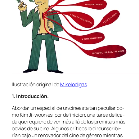
Ilustración ori­gi­nal de
Mikelodigas
.
1. Introducción.
Abordar un es­pe­cial de un ci­neas­ta tan pe­cu­liar co­
mo Kim Ji-woon es, por de­fi­ni­ción, una ta­rea de­li­ca­
da que re­quie­re de ver más allá de las pre­mi­sas más
ob­vias de su ci­ne. Algunos crí­ti­cos lo cir­cuns­cri­bi­
rían ba­jo un re­no­va­dor del ci­ne de gé­ne­ro mien­tras