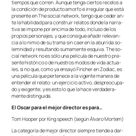
tiem­pos que co­rren. Aunque ten­ga cier­tos re­ce­los a
la con­di­ción de pro­duc­to amor­fo e irre­gu­lar que es­tá
pre­sen­te en The so­cial net­work, ten­go que ce­der an­
te la ha­bi­li­dad pa­ra cons­truir re­la­tos don­de la na­rra­
ti­va se im­po­ne por en­ci­ma de to­do, in­clu­so de los
pro­pios per­so­na­jes, y que con­si­gue aña­dir re­le­van­
cia a lo ni­mio de su tra­ma sin caer en la abu­rri­da so­
lem­ni­dad y re­sul­tan­do su­ma­men­te es­qui­va. The so­
cial net­work no es só­lo una pe­lí­cu­la de nues­tro pre­
sen­te his­tó­ri­co o de nues­tros mo­dos de vi­da ac­tua­
les, si no que, co­mo ya en­sa­yó Fincher en Zodiac, es
una pe­lí­cu­la que per­te­ne­ce a la vi­gen­te ma­ne­ra de
en­ten­der el re­la­to: un ejer­ci­cio ac­ti­vo, des­preo­cu­pa­
do y exi­gen­te; y es es­to lo que la ha­ce ver­da­de­ra­
men­te distinguida.
El Oscar pa­ra el me­jor di­rec­tor es para…
Tom Hooper por King speech
(se­gún Álvaro Mortem)
La ca­te­go­ría de me­jor di­rec­tor siem­pre tien­de a dar­