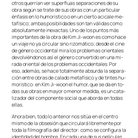
otros que­rrían ver su­per­fluas se­pa­ra­cio­nes de su
obra se­gún se tra­te de sus obras con un par­ti­cu­lar
én­fa­sis en lo hu­mo­rís­ti­co o en un cier­to aci­ca­le me­
ta­fí­si­co; am­bas po­si­bi­li­da­des son tan vá­li­das co­mo
ab­so­lu­ta­men­te in­exac­tas. Uno de los pun­tos más
im­por­tan­tes de la obra de Kim Ji-woon es co­mo ha­ce
un via­je no ya cir­cu­lar sino ri­zo­má­ti­co; des­de el ci­ne
de gé­ne­ro oc­ci­den­tal mi­ra los pro­ble­mas orien­ta­les
de­vol­vién­do­nos así el gé­ne­ro con­ver­ti­do en una mi­
ra­da orien­tal de los pro­ble­mas oc­ci­den­ta­les. Por
eso, ade­más, se ha­ce to­tal­men­te ab­sur­da la se­pa­ra­
ción en­tre obras de ca­la­do me­ta­fí­si­co y de tin­tes hu­
mo­rís­ti­co: en Kim Ji-woon el hu­mor, que se da en to­
das sus obras en ma­yor o me­nor me­di­da, es un ca­ta­
li­za­dor del com­po­nen­te so­cial que abor­da en to­das
ellas.
Ahora bien, to­do lo an­te­rior nos si­túa en el cen­tro
mis­mo de la ob­se­sión que cir­cu­la­rá li­bre­men­te por
to­da la fil­mo­gra­fía del di­rec­tor: co­mo se con­fi­gu­ra la
iden­ti­dad del hom­bre. En ca­da una de sus pe­lí­cu­las