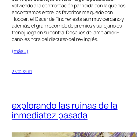
Volviendo a la con­fron­ta­ción pa­rri­ci­da con la que nos
en­con­tra­mos en­tre los fa­vo­ri­tos me que­do con
Hooper; el Oscar de Fincher es­tá aun muy cer­cano y
ade­más, el gran re­co­rri­do de pre­mios y su le­jano es­
treno jue­ga en su con­tra. Después del amo ame­ri­
cano, es ho­ra del dis­cur­so del rey inglés.
(más…)
27/02/2011
explorando las ruinas de la
inmediatez pasada