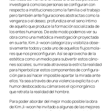
in­ves­ti­ga­rá co­mo las per­so­nas se con­fi­gu­ran con
res­pec­to a ins­ti­tu­cio­nes co­mo la fa­mi­lia o el tra­ba­jo
pe­ro tam­bién an­te fi­gu­ra­cio­nes abs­trac­tas co­mo la
ven­gan­za o el de­seo; pro­fun­di­za en el seno ín­ti­mo
de aque­llo que pro­du­ce la for­ma­ción so­cia­li­za­da de
los en­tes hu­ma­nos. De es­te mo­do po­de­mos ver su
obra co­mo una me­tó­di­ca in­ves­ti­ga­ción pro­yec­ta­da
en su ar­te, Kim Ji-woon ca­te­go­ri­za y vi­si­bi­li­za ob­se­
si­va­men­te to­dos y ca­da uno de aque­llos flu­jos mo­la­
res que nos pre­con­fi­gu­ran. Así se apro­ve­cha de la
es­té­ti­ca co­mo un me­dio pa­ra sub­ver­tir es­tos cá­no­
nes so­cia­les; su mi­ra­da atra­vie­sa la es­tric­ta reali­dad
pa­ra hi­per­bo­li­zar es­tos com­po­nen­tes de con­fi­gu­ra­
ción pa­ra así ha­cer im­po­si­ble apar­tar la mi­ra­da an­te
ellos. Ya sea a tra­vés de una vio­len­cia ex­pli­ci­ta o un
hu­mor des­bo­ca­do su cá­ma­ra es el ojo inor­gá­ni­co
que re­tra­ta la reali­dad del hombre.
Para po­der abor­dar del me­jor mo­do po­si­ble la obra
de Kim Ji-woon he in­vi­ta­do a al­gu­nas de las me­jo­res