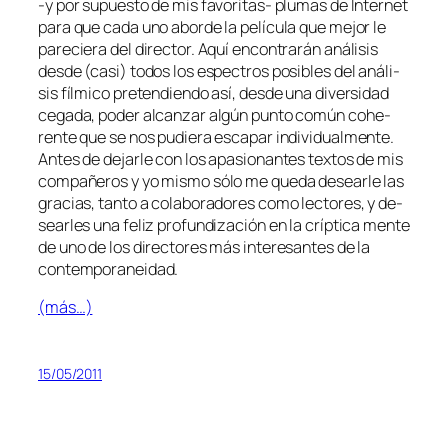
‑y por su­pues­to de mis favoritas- plu­mas de Internet
pa­ra que ca­da uno abor­de la pe­lí­cu­la que me­jor le
pa­re­cie­ra del di­rec­tor. Aquí en­con­tra­rán aná­li­sis
des­de (ca­si) to­dos los es­pec­tros po­si­bles del aná­li­
sis fíl­mi­co pre­ten­dien­do así, des­de una di­ver­si­dad
ce­ga­da, po­der al­can­zar al­gún pun­to co­mún cohe­
ren­te que se nos pu­die­ra es­ca­par in­di­vi­dual­men­te.
Antes de de­jar­le con los apa­sio­nan­tes tex­tos de mis
com­pa­ñe­ros y yo mis­mo só­lo me que­da de­sear­le las
gra­cias, tan­to a co­la­bo­ra­do­res co­mo lec­to­res, y de­
sear­les una fe­liz pro­fun­di­za­ción en la críp­ti­ca men­te
de uno de los di­rec­to­res más in­tere­san­tes de la
contemporaneidad.
(más…)
15/05/2011