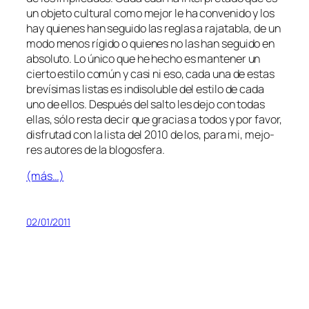
un ob­je­to cul­tu­ral co­mo me­jor le ha con­ve­ni­do y los
hay quie­nes han se­gui­do las re­glas a ra­ja­ta­bla, de un
mo­do me­nos rí­gi­do o quie­nes no las han se­gui­do en
ab­so­lu­to. Lo úni­co que he he­cho es man­te­ner un
cier­to es­ti­lo co­mún y ca­si ni eso, ca­da una de es­tas
bre­ví­si­mas lis­tas es in­di­so­lu­ble del es­ti­lo de ca­da
uno de ellos. Después del sal­to les de­jo con to­das
ellas, só­lo res­ta de­cir que gra­cias a to­dos y por fa­vor,
dis­fru­tad con la lis­ta del 2010 de los, pa­ra mi, me­jo­
res au­to­res de la blogosfera.
(más…)
02/01/2011