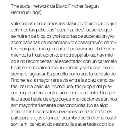
The so­cial net­work de David Fincher
(se­gún
Henrique Lage)
Vale, to­dos co­no­ce­mos los clá­si­cos tó­pi­cos a los que
ce­ñi­mos las pe­lí­cu­las “os­ca­ri­za­bles”; aque­llas que
se nu­tren de bio­pics y/o his­to­rias de su­pera­ción y/o
acom­pa­ña­das de re­den­ción y/o con­sa­gra­ción de mi­
tos. Hay po­co mar­gen pa­ra el pe­si­mis­mo, el des­crei­
mien­to, la frus­tra­ción o, en otras pa­la­bras, hay mie­
do a no re­com­pen­sar al es­pec­ta­dor con un ca­ra­me­lo
fi­nal; se in­fra­va­lo­ra a la au­dien­cia y se bus­ca, co­mo
siem­pre, agra­dar. Es por ello por lo que la pe­lí­cu­la de
Fincher es la ma­yor ra­ra avis en­tre las diez can­di­da­
tas: es una pe­lí­cu­la in­con­clu­sa, tan pro­pia del pre­
sen­te que se en­cuen­tra aún en mo­vi­mien­to. Una pe­
lí­cu­la que ha­bla de al­go cu­yas im­pli­ca­cio­nes aún nos
son ma­yo­ri­ta­ria­men­te des­co­no­ci­das. No es al­go
ajeno a los Oscars: los de­ve­ni­res del azar en No es
país pa­ra vie­jos o la in­cer­ti­dum­bre de En tie­rra hos­til
son, a mi pa­re­cer, dos es­ta­tui­llas acer­ta­das con los