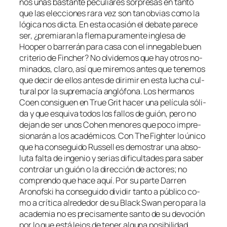
nos unas bas­tan­te pe­cu­lia­res sor­pre­sas en tan­to
que las elec­cio­nes ra­ra vez son tan ob­vias co­mo la
ló­gi­ca nos dic­ta. En es­ta oca­sión el de­ba­te pa­re­ce
ser, ¿pre­mia­ran la fle­ma pu­ra­men­te in­gle­sa de
Hooper o ba­rre­rán pa­ra ca­sa con el in­ne­ga­ble buen
cri­te­rio de Fincher? No ol­vi­de­mos que hay otros no­
mi­na­dos, cla­ro, así que mi­re­mos an­tes que te­ne­mos
que de­cir de ellos an­tes de di­ri­mir en es­ta lu­cha cul­
tu­ral por la su­pre­ma­cía an­gló­fo­na. Los her­ma­nos
Coen con­si­guen en True Grit ha­cer una pe­lí­cu­la só­li­
da y que es­qui­va to­dos los fa­llos de guión, pe­ro no
de­jan de ser unos Cohen me­no­res que po­co im­pre­
sio­na­rán a los aca­dé­mi­cos. Con The Fighter lo úni­co
que ha con­se­gui­do Russell es de­mos­trar una ab­so­
lu­ta fal­ta de in­ge­nio y se­rias di­fi­cul­ta­des pa­ra sa­ber
con­tro­lar un guión o la di­rec­ción de ac­to­res; no
com­pren­do que ha­ce aquí. Por su par­te Darren
Aronofski ha con­se­gui­do di­vi­dir tan­to a pú­bli­co co­
mo a crí­ti­ca al­re­de­dor de su Black Swan pe­ro pa­ra la
aca­de­mia no es pre­ci­sa­men­te san­to de su de­vo­ción
por lo que es­tá le­jos de te­ner al­gu­na po­si­bi­li­dad.