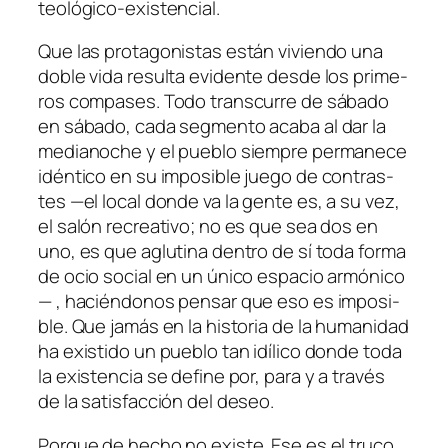
teológico-existencial.
Que las pro­ta­go­nis­tas es­tán vi­vien­do una
do­ble vi­da re­sul­ta evi­den­te des­de los pri­me­
ros com­pa­ses. Todo trans­cu­rre de sá­ba­do
en sá­ba­do, ca­da seg­men­to aca­ba al dar la
me­dia­no­che y el pue­blo siem­pre per­ma­ne­ce
idén­ti­co en su im­po­si­ble jue­go de con­tras­
tes —el lo­cal don­de va la gen­te es, a su vez,
el sa­lón re­crea­ti­vo; no es que sea dos en
uno, es que aglu­ti­na den­tro de sí to­da for­ma
de ocio so­cial en un úni­co es­pa­cio ar­mó­ni­co
— , ha­cién­do­nos pen­sar que eso es im­po­si­
ble. Que ja­más en la his­to­ria de la hu­ma­ni­dad
ha exis­ti­do un pue­blo tan idí­li­co don­de to­da
la exis­ten­cia se de­fi­ne por, pa­ra y a tra­vés
de la sa­tis­fac­ción del deseo.
Porque de he­cho no exis­te. Ese es el tru­co,