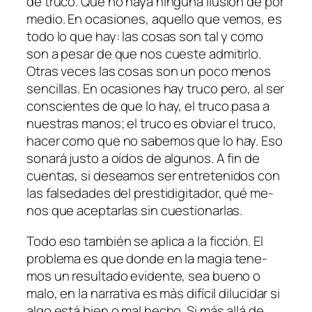
de tru­co. Que no ha­ya nin­gu­na ilu­sión de por
me­dio. En oca­sio­nes, aque­llo que ve­mos, es
to­do lo que hay: las co­sas son tal y co­mo
son a pe­sar de que nos cues­te ad­mi­tir­lo.
Otras ve­ces las co­sas son un po­co me­nos
sen­ci­llas. En oca­sio­nes hay tru­co pe­ro, al ser
cons­cien­tes de que lo hay, el tru­co pa­sa a
nues­tras ma­nos; el tru­co es ob­viar el tru­co,
ha­cer co­mo que no sa­be­mos que lo hay. Eso
so­na­rá jus­to a oí­dos de al­gu­nos. A fin de
cuen­tas, si de­sea­mos ser en­tre­te­ni­dos con
las fal­se­da­des del pres­ti­di­gi­ta­dor, qué me­
nos que acep­tar­las sin cuestionarlas.
Todo eso tam­bién se apli­ca a la fic­ción. El
pro­ble­ma es que don­de en la ma­gia te­ne­
mos un re­sul­ta­do evi­den­te, sea bueno o
ma­lo, en la na­rra­ti­va es más di­fí­cil di­lu­ci­dar si
al­go es­tá bien o mal he­cho. Si más allá de