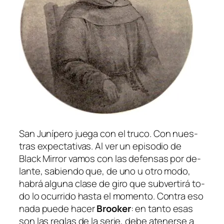
San Junípero
jue­ga con el tru­co. Con nues­
tras ex­pec­ta­ti­vas. Al ver un epi­so­dio de
Black Mirror
va­mos con las de­fen­sas por de­
lan­te, sa­bien­do que, de uno u otro mo­do,
ha­brá al­gu­na cla­se de gi­ro que sub­ver­ti­rá to­
do lo ocu­rri­do has­ta el mo­men­to. Contra eso
na­da pue­de ha­cer
Brooker
: en tan­to esas
son las re­glas de la se­rie, de­be ate­ner­se a