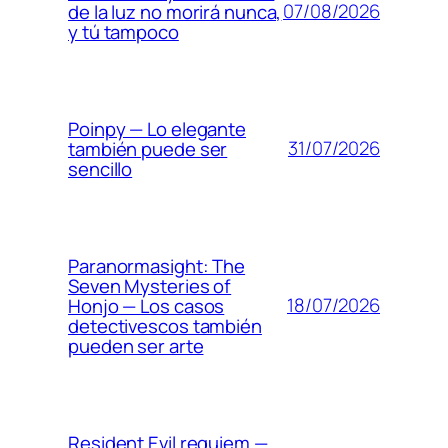
07/08/2026
de la luz no morirá nunca,
y tú tampoco
Poinpy — Lo elegante
31/07/2026
también puede ser
sencillo
Paranormasight: The
Seven Mysteries of
18/07/2026
Honjo — Los casos
detectivescos también
pueden ser arte
Resident Evil requiem —