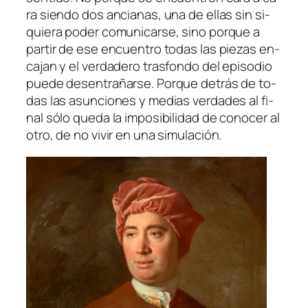
ra sien­do dos an­cia­nas, una de ellas sin si­
quie­ra po­der co­mu­ni­car­se, sino por­que a
par­tir de ese en­cuen­tro to­das las pie­zas en­
ca­jan y el ver­da­de­ro tras­fon­do del epi­so­dio
pue­de des­en­tra­ñar­se. Porque de­trás de to­
das las asun­cio­nes y me­dias ver­da­des al fi­
nal só­lo que­da la im­po­si­bi­li­dad de co­no­cer al
otro, de no vi­vir en una simulación.