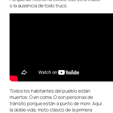
o la au­sen­cia de to­do truco.
Todos los ha­bi­tan­tes del pue­blo es­tán
muer­tos. O en co­ma. O son per­so­nas de
trán­si­to por­que es­tán a pun­to de mo­rir. Aquí
la do­ble vi­da,
mo­to
clá­si­co de la pri­me­ra