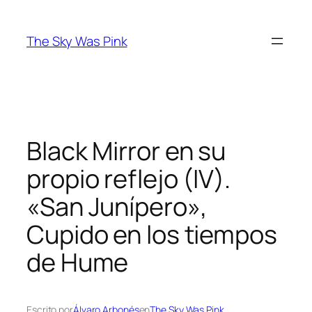
Saltar
al
The Sky Was Pink
contenido
Black Mirror en su
propio reflejo (IV).
«San Junípero»,
Cupido en los tiempos
de Hume
Escrito por
Álvaro Arbonés
en
The Sky Was Pink