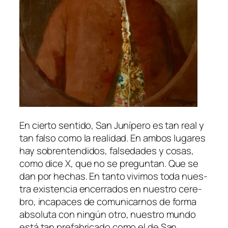
En cier­to sen­ti­do, San Junípero es tan real y
tan fal­so co­mo la reali­dad. En am­bos lu­ga­res
hay so­bren­ten­di­dos, fal­se­da­des y co­sas,
co­mo di­ce X, que
no se pre­gun­tan
. Que se
dan por he­chas. En tan­to vi­vi­mos to­da nues­
tra exis­ten­cia en­ce­rra­dos en nues­tro ce­re­
bro, in­ca­pa­ces de co­mu­ni­car­nos de for­ma
ab­so­lu­ta con nin­gún otro, nues­tro mun­do
es­tá tan pre­fa­bri­ca­do co­mo el de San