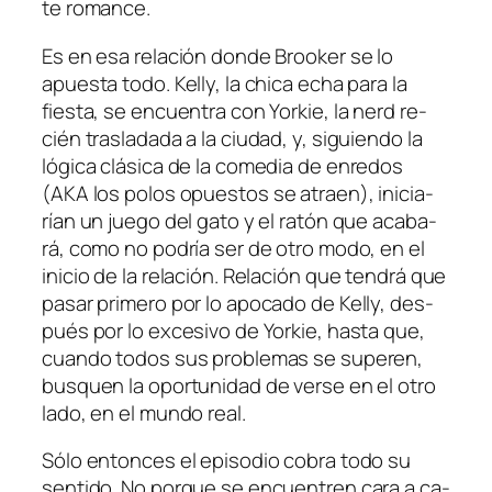
te romance.
Es en esa re­la­ción don­de Brooker se lo
apues­ta to­do. Kelly, la chi­ca echa pa­ra la
fies­ta, se en­cuen­tra con Yorkie, la
nerd
re­
cién tras­la­da­da a la ciu­dad, y, si­guien­do la
ló­gi­ca clá­si­ca de la co­me­dia de en­re­dos
(
AKA
los po­los opues­tos se atraen), ini­cia­
rían un jue­go del ga­to y el ra­tón que aca­ba­
rá, co­mo no po­dría ser de otro mo­do, en el
ini­cio de la re­la­ción. Relación que ten­drá que
pa­sar pri­me­ro por lo apo­ca­do de Kelly, des­
pués por lo ex­ce­si­vo de Yorkie, has­ta que,
cuan­do to­dos sus pro­ble­mas se su­peren,
bus­quen la opor­tu­ni­dad de ver­se en el otro
la­do, en el mun­do real.
Sólo en­ton­ces el epi­so­dio co­bra to­do su
sen­ti­do. No por­que se en­cuen­tren ca­ra a ca­