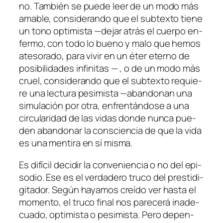
no. También se pue­de leer de un mo­do más
ama­ble, con­si­de­ran­do que el sub­tex­to tie­ne
un tono op­ti­mis­ta —de­jar atrás el cuer­po en­
fer­mo, con to­do lo bueno y ma­lo que he­mos
ate­so­ra­do, pa­ra vi­vir en un éter eterno de
po­si­bi­li­da­des in­fi­ni­tas — , o de un mo­do más
cruel, con­si­de­ran­do que el sub­tex­to re­quie­
re una lec­tu­ra pe­si­mis­ta —aban­do­nan una
si­mu­la­ción por otra, en­fren­tán­do­se a una
cir­cu­la­ri­dad de las vi­das don­de nun­ca pue­
den aban­do­nar la cons­cien­cia de que la vi­da
es una men­ti­ra en sí misma.
Es di­fí­cil de­ci­dir la con­ve­nien­cia o no del epi­
so­dio. Ese es el ver­da­de­ro tru­co del pres­ti­di­
gi­ta­dor. Según ha­ya­mos creí­do ver has­ta el
mo­men­to, el tru­co fi­nal nos pa­re­ce­rá inade­
cua­do, op­ti­mis­ta o pe­si­mis­ta. Pero de­pen­