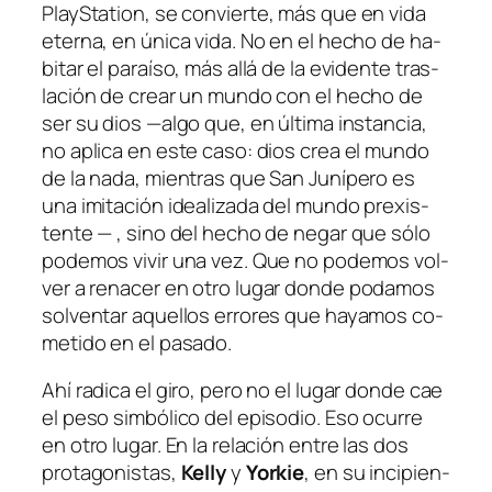
PlayStation
, se con­vier­te, más que en vi­da
eter­na, en úni­ca vi­da. No en el he­cho de ha­
bi­tar el pa­raí­so, más allá de la evi­den­te tras­
la­ción de crear un mun­do con el he­cho de
ser su dios —al­go que, en úl­ti­ma ins­tan­cia,
no apli­ca en es­te ca­so: dios crea el mun­do
de la na­da, mien­tras que San Junípero es
una imi­ta­ción idea­li­za­da del mun­do pre­xis­
ten­te — , sino del he­cho de ne­gar que só­lo
po­de­mos vi­vir una vez. Que no po­de­mos vol­
ver a
re­na­cer
en otro lu­gar don­de po­da­mos
sol­ven­tar aque­llos erro­res que ha­ya­mos co­
me­ti­do en el pasado.
Ahí ra­di­ca el gi­ro, pe­ro no el lu­gar don­de cae
el pe­so sim­bó­li­co del epi­so­dio. Eso ocu­rre
en otro lu­gar. En la re­la­ción en­tre las dos
pro­ta­go­nis­tas,
Kelly
y
Yorkie
, en su in­ci­pien­