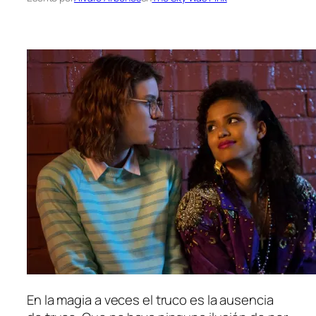
En la ma­gia a ve­ces el tru­co es la au­sen­cia