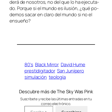
de­rá de no­so­tros, no del que lo ha eje­cu­ta­
do. Porque si el mun­do es ilu­sión, ¿qué po­
de­mos sa­car en cla­ro del mun­do si no el
ensueño?
80's
Black Mirror
David Hume
prestidigitador
San Junípero
simulación
teología
Descubre más de The Sky Was Pink
Suscríbete y recibe las últimas entradas en tu
correo electrónico.
Escribe tu correo electrónico…