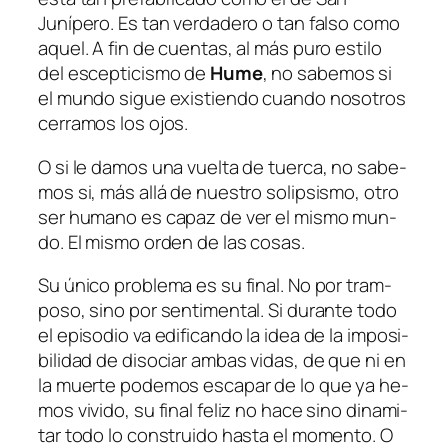
Junípero. Es tan ver­da­de­ro o tan fal­so co­mo
aquel. A fin de cuen­tas, al más pu­ro es­ti­lo
del es­cep­ti­cis­mo de
Hume
, no sa­be­mos si
el mun­do si­gue exis­tien­do cuan­do no­so­tros
ce­rra­mos los ojos.
O si le da­mos una vuel­ta de tuer­ca, no sa­be­
mos si, más allá de nues­tro so­lip­sis­mo, otro
ser hu­mano es ca­paz de ver
el mis­mo mun­
do
. El mis­mo or­den de las cosas.
Su úni­co pro­ble­ma es su fi­nal. No por tram­
po­so, sino por sen­ti­men­tal. Si du­ran­te to­do
el epi­so­dio va edi­fi­can­do la idea de la im­po­si­
bi­li­dad de di­so­ciar am­bas vi­das, de que ni en
la muer­te po­de­mos es­ca­par de lo que ya he­
mos vi­vi­do, su fi­nal fe­liz no ha­ce sino di­na­mi­
tar to­do lo cons­trui­do has­ta el mo­men­to. O