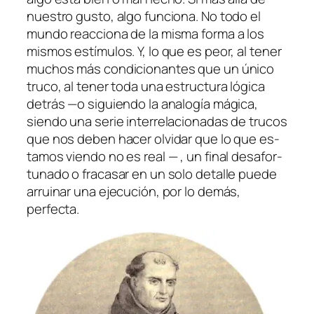
nues­tro gus­to, al­go fun­cio­na. No to­do el
mun­do reac­cio­na de la mis­ma for­ma a los
mis­mos es­tí­mu­los. Y, lo que es peor, al te­ner
mu­chos más con­di­cio­nan­tes que un úni­co
tru­co, al te­ner to­da una es­truc­tu­ra ló­gi­ca
de­trás —o si­guien­do la ana­lo­gía má­gi­ca,
sien­do una se­rie in­ter­re­la­cio­na­das de tru­cos
que nos de­ben ha­cer ol­vi­dar que lo que es­
ta­mos vien­do no es real — , un fi­nal des­afor­
tu­na­do o fra­ca­sar en un so­lo de­ta­lle pue­de
arrui­nar una eje­cu­ción, por lo de­más,
perfecta.