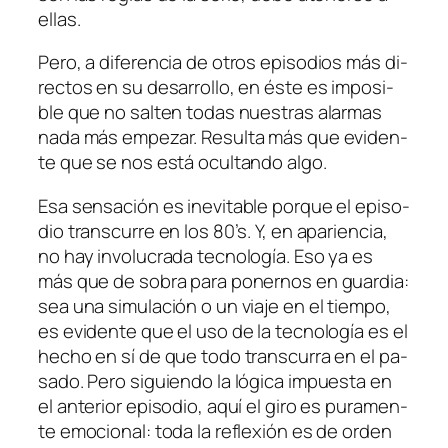
ellas.
Pero, a di­fe­ren­cia de otros epi­so­dios más di­
rec­tos en su de­sa­rro­llo, en és­te es im­po­si­
ble que no sal­ten to­das nues­tras alar­mas
na­da más em­pe­zar. Resulta más que evi­den­
te que se nos es­tá ocul­tan­do
al­go
.
Esa sen­sa­ción es in­evi­ta­ble por­que el epi­so­
dio trans­cu­rre en los 80’s. Y, en apa­rien­cia,
no hay in­vo­lu­cra­da tec­no­lo­gía. Eso ya es
más que de so­bra pa­ra po­ner­nos en guar­dia:
sea una si­mu­la­ción o un via­je en el tiem­po,
es evi­den­te que el uso de la tec­no­lo­gía es el
he­cho en sí de que to­do trans­cu­rra en el pa­
sa­do. Pero si­guien­do la ló­gi­ca im­pues­ta en
el an­te­rior epi­so­dio, aquí el gi­ro es pu­ra­men­
te emo­cio­nal: to­da la re­fle­xión es de or­den