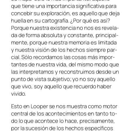
que tie­ne una im­por­tan­cia sig­ni­fi­ca­ti­va pa­ra
con­ce­bir su ex­plo­ra­ción, es aque­llo que de­ja
hue­lla en su car­to­gra­fía. ¿Por qué es así?
Porque nues­tra exis­ten­cia no nos es re­ve­la­
da de for­ma ab­so­lu­ta y cons­tan­te, prin­ci­pal­
men­te, por­que nues­tra me­mo­ria es li­mi­ta­da
y nues­tra vi­sión de los he­chos siem­pre par­
cial. Sólo re­cor­da­mos las co­sas más im­por­
tan­tes de nues­tra vi­da, del mis­mo mo­do que
las in­ter­pre­ta­mos y re­cons­trui­mos des­de un
pun­to de vis­ta sub­je­ti­vo; yo no soy aque­llo
que vi­vo, soy aque­llo que re­cuer­do ha­ber
vivido.
Esto en
Looper
se nos mues­tra co­mo mo­tor
cen­tral de los acon­te­ci­mien­tos en tan­to to­
do lo que acon­te­ce lo ha­ce, pre­ci­sa­men­te,
por la su­ce­sión de los he­chos es­pe­cí­fi­cos