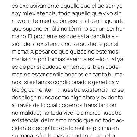
es ex­clu­si­va­men­te aque­llo que eli­ge ser: yo
soy mi exis­ten­cia, to­do aque­llo que vi­vo sin
ma­yor in­ter­me­dia­ción esen­cial de nin­gu­na lo
que su­po­ne en úl­ti­mo tér­mino ser un ser hu­
mano. El pro­ble­ma es que es­ta cán­di­da vi­
sión de la exis­ten­cia no se sos­tie­ne por sí
mis­ma. A pe­sar de que qui­zás no es­te­mos
me­dia­dos por for­mas esen­cia­les —lo cual ya
es de por sí du­do­so en tan­to, si bien po­de­
mos no es­tar con­di­cio­na­dos en tan­to hu­ma­
nos, si es­ta­mos con­di­cio­na­dos ge­né­ti­ca y
bio­ló­gi­ca­men­te — , nues­tra exis­ten­cia no se
des­plie­ga nun­ca co­mo al­go cla­ro y evi­den­te
a tra­vés de lo cual po­de­mos tran­si­tar con
nor­ma­li­dad; no to­da vi­ven­cia mar­ca nues­tra
exis­ten­cia, del mis­mo mo­do que no to­do ac­
ci­den­te geo­grá­fi­co de lo real se plas­ma en
su ma­pa: só­lo lo más im­por­tan­te, aque­llo