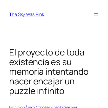
Saltar
al
The Sky Was Pink
contenido
El proyecto de toda
existencia es su
memoria intentando
hacer encajar un
puzzle infinito
Escrito por
Álvaro Arbonés
en
The Sky Was Pink