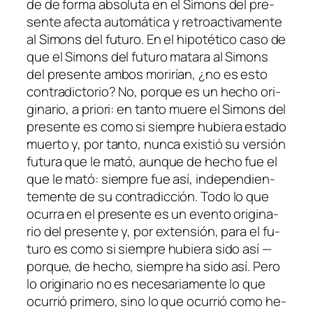
de de for­ma ab­so­lu­ta en el Simons del pre­
sen­te afec­ta au­to­má­ti­ca y re­tro­ac­ti­va­men­te
al Simons del fu­tu­ro. En el hi­po­té­ti­co ca­so de
que el Simons del fu­tu­ro ma­ta­ra al Simons
del pre­sen­te am­bos mo­ri­rían, ¿no es es­to
con­tra­dic­to­rio? No, por­que es un he­cho ori­
gi­na­rio,
a prio­ri
: en tan­to mue­re el Simons del
pre­sen­te es co­mo si siem­pre hu­bie­ra es­ta­do
muer­to y, por tan­to, nun­ca exis­tió su ver­sión
fu­tu­ra que le ma­tó, aun­que de he­cho fue el
que le ma­tó: siem­pre fue así, in­de­pen­dien­
te­men­te de su con­tra­dic­ción. Todo lo que
ocu­rra en el pre­sen­te es un even­to ori­gi­na­
rio del pre­sen­te y, por ex­ten­sión, pa­ra el fu­
tu­ro es co­mo si siem­pre hu­bie­ra si­do así —
por­que, de he­cho, siem­pre ha si­do así. Pero
lo ori­gi­na­rio no es ne­ce­sa­ria­men­te lo que
ocu­rrió pri­me­ro, sino lo que ocu­rrió co­mo he­