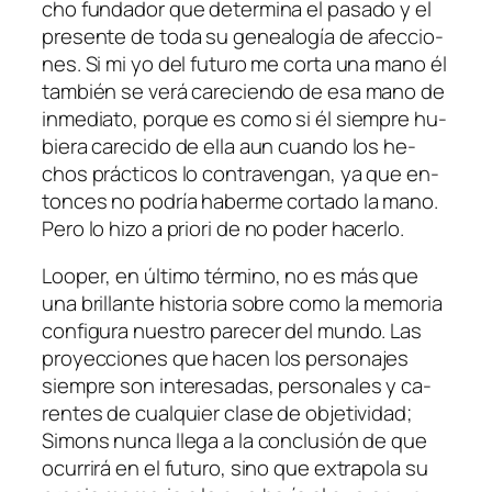
cho fun­da­dor que de­ter­mi­na el pa­sa­do y el
pre­sen­te de to­da su ge­nea­lo­gía de afec­cio­
nes. Si mi yo del fu­tu­ro me cor­ta una mano él
tam­bién se ve­rá ca­re­cien­do de esa mano de
in­me­dia­to, por­que es co­mo si él siem­pre hu­
bie­ra ca­re­ci­do de ella aun cuan­do los he­
chos prác­ti­cos lo con­tra­ven­gan, ya que en­
ton­ces no po­dría ha­ber­me cor­ta­do la mano.
Pero lo hi­zo
a prio­ri
de no po­der hacerlo.
Looper
, en úl­ti­mo tér­mino, no es más que
una bri­llan­te his­to­ria so­bre co­mo la me­mo­ria
con­fi­gu­ra nues­tro pa­re­cer del mun­do. Las
pro­yec­cio­nes que ha­cen los per­so­na­jes
siem­pre son in­tere­sa­das, per­so­na­les y ca­
ren­tes de cual­quier cla­se de ob­je­ti­vi­dad;
Simons nun­ca lle­ga a la con­clu­sión de que
ocu­rri­rá en el fu­tu­ro, sino que ex­tra­po­la su