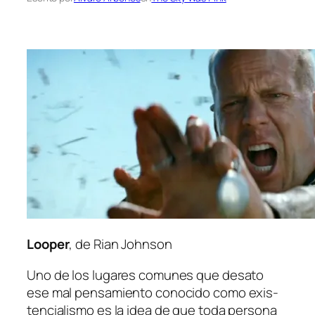
Looper
, de Rian Johnson
Uno de los lu­ga­res co­mu­nes que des­ato
ese mal pen­sa­mien­to co­no­ci­do co­mo exis­
ten­cia­lis­mo es la idea de que to­da per­so­na