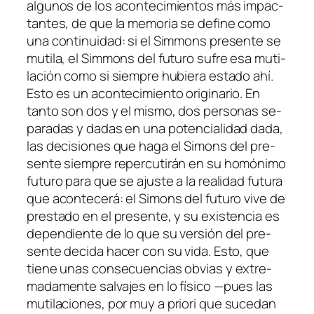
al­gu­nos de los acon­te­ci­mien­tos más im­pac­
tan­tes, de que la me­mo­ria se de­fi­ne co­mo
una con­ti­nui­dad: si el Simmons pre­sen­te se
mu­ti­la, el Simmons del fu­tu­ro su­fre esa mu­ti­
la­ción co­mo si siem­pre hu­bie­ra es­ta­do ahí.
Esto es un acon­te­ci­mien­to ori­gi­na­rio. En
tan­to son dos y el mis­mo, dos per­so­nas se­
pa­ra­das y da­das en una po­ten­cia­li­dad da­da,
las de­ci­sio­nes que ha­ga el Simons del pre­
sen­te siem­pre re­per­cu­ti­rán en su ho­mó­ni­mo
fu­tu­ro pa­ra que se ajus­te a la reali­dad fu­tu­ra
que acon­te­ce­rá: el Simons del fu­tu­ro vi­ve de
pres­ta­do en el pre­sen­te, y su exis­ten­cia es
de­pen­dien­te de lo que su ver­sión del pre­
sen­te de­ci­da ha­cer con su vi­da. Esto, que
tie­ne unas con­se­cuen­cias ob­vias y ex­tre­
ma­da­men­te sal­va­jes en lo fí­si­co —pues las
mu­ti­la­cio­nes, por muy
a prio­ri
que su­ce­dan