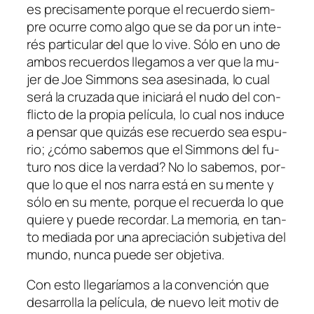
es pre­ci­sa­men­te por­que el re­cuer­do siem­
pre ocu­rre co­mo al­go que se da por un in­te­
rés par­ti­cu­lar del que lo vi­ve. Sólo en uno de
am­bos re­cuer­dos lle­ga­mos a ver que la mu­
jer de Joe Simmons sea ase­si­na­da, lo cual
se­rá la cru­za­da que ini­cia­rá el nu­do del con­
flic­to de la pro­pia pe­lí­cu­la, lo cual nos in­du­ce
a pen­sar que qui­zás ese re­cuer­do sea es­pu­
rio; ¿có­mo sa­be­mos que el Simmons del fu­
tu­ro nos di­ce la ver­dad? No lo sa­be­mos, por­
que lo que el nos na­rra es­tá en su men­te y
só­lo en su men­te, por­que el re­cuer­da lo que
quie­re y pue­de re­cor­dar. La me­mo­ria, en tan­
to me­dia­da por una apre­cia­ción sub­je­ti­va del
mun­do, nun­ca pue­de ser objetiva.
Con es­to lle­ga­ría­mos a la con­ven­ción que
de­sa­rro­lla la pe­lí­cu­la, de nue­vo
leit mo­tiv
de