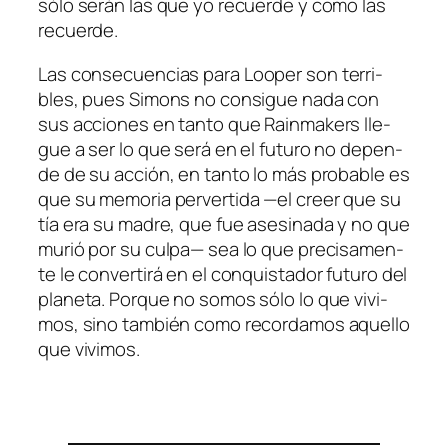
só­lo se­rán las que yo re­cuer­de y co­mo las
recuerde.
Las con­se­cuen­cias pa­ra
Looper
son te­rri­
bles, pues Simons no con­si­gue na­da con
sus ac­cio­nes en tan­to que Rainmakers lle­
gue a ser lo que se­rá en el fu­tu­ro no de­pen­
de de su ac­ción, en tan­to lo más pro­ba­ble es
que su me­mo­ria per­ver­ti­da —el creer que su
tía era su ma­dre, que fue ase­si­na­da y no que
mu­rió por su cul­pa— sea lo que pre­ci­sa­men­
te le con­ver­ti­rá en el con­quis­ta­dor fu­tu­ro del
pla­ne­ta. Porque no so­mos só­lo lo que vi­vi­
mos, sino tam­bién co­mo re­cor­da­mos aque­llo
que vivimos.