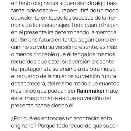
en tan­to ori­gi­na­rias si­guen sien­do al­go bas­
tan­te in­de­sea­ble — , re­per­cu­ti­rá de un mo­do
equi­va­len­te en to­dos los su­ce­sos de la me­
mo­ria de los per­so­na­jes. Todo cuan­to ha­gan
en el pre­sen­te irá de­ter­mi­nan­do la me­mo­ria
del Simons fu­tu­ro en tan­to, se­gún co­mo en­
ca­mi­ne su vi­da su ver­sión pre­sen­te, es más
o me­nos pro­ba­ble que él ten­ga los mis­mos
re­cuer­dos que és­te; si la ver­sión pre­sen­te
del pro­ta­go­nis­ta se ena­mo­ra de otra mu­jer,
el re­cuer­do de la mu­jer de su ver­sión fu­tu­ra
des­apa­re­ce­rá, del mis­mo mo­do que cuan­tos
más ni­ños que pue­dan ser
Rainmaker
ma­te
és­te, más pro­ba­ble es que su ver­sión del
pre­sen­te aca­be sien­do él.
¿Por qué es en­ton­ces un acon­te­ci­mien­to
ori­gi­na­rio? Porque to­do re­cuer­do que su­ce­