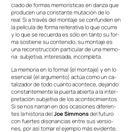
cia­do de for­mas me­mo­rís­ti­cas en dan­za que
pro­du­cen una cons­tan­te mu­ta­ción de lo
real. Si a tra­vés del mon­ta­je se con­fun­den en
la pe­lí­cu­la de for­ma reite­ra­ti­va
lo que ocu­rre
y
lo que se re­cuer­da
es só­lo en tan­to su for­
ma sos­tie­ne su con­te­ni­do, su mon­ta­je es
una re­cons­truc­ción par­ti­cu­lar de una me­mo­
ria: sub­je­ti­va, in­tere­sa­da, incompleta.
La me­mo­ria en lo for­mal (el mon­ta­je) y en lo
esen­cial (el ar­gu­men­to) ac­túa co­mo un ca­
ta­li­za­dor de to­do cuan­to acon­te­ce, de­jan­do
cons­tan­te­men­te la puer­ta abier­ta a la in­ter­
pre­ta­ción sub­je­ti­va de los acon­te­ci­mien­tos.
Si se nos na­rran en dos oca­sio­nes di­fe­ren­
tes la his­to­ria del
Joe Simmons
del fu­tu­ro
con fuer­tes di­so­nan­cias en­tre sus ver­sio­
nes, por así to­mar el ejem­plo más evi­den­te,