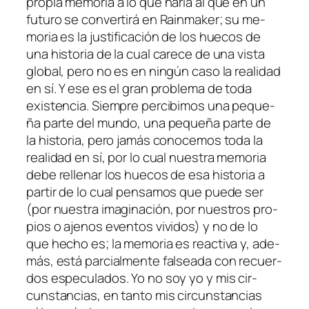
pro­pia me­mo­ria a lo que ha­ría al que en un
fu­tu­ro se con­ver­ti­rá en Rainmaker; su me­
mo­ria es la jus­ti­fi­ca­ción de los hue­cos de
una his­to­ria de la cual ca­re­ce de una vis­ta
glo­bal, pe­ro no es en nin­gún ca­so la reali­dad
en sí. Y ese es el gran pro­ble­ma de to­da
exis­ten­cia. Siempre per­ci­bi­mos una pe­que­
ña par­te del mun­do, una pe­que­ña par­te de
la his­to­ria, pe­ro ja­más co­no­ce­mos to­da la
reali­dad en sí, por lo cual nues­tra me­mo­ria
de­be re­lle­nar los hue­cos de esa his­to­ria a
par­tir de lo cual pen­sa­mos que pue­de ser
(por nues­tra ima­gi­na­ción, por nues­tros pro­
pios o aje­nos even­tos vi­vi­dos) y no de lo
que he­cho es; la me­mo­ria es reac­ti­va y, ade­
más, es­tá par­cial­men­te fal­sea­da con re­cuer­
dos es­pe­cu­la­dos. Yo no soy yo y mis cir­
cuns­tan­cias, en tan­to mis cir­cuns­tan­cias