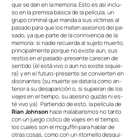
que se dan en la me­mo­ria. Esto es así in­clu­
so en la pre­mi­sa bá­si­ca de la pe­lí­cu­la, un
gru­po cri­mi­nal que man­da a sus víc­ti­mas al
pa­sa­do pa­ra que los ma­ten ase­si­nos del pa­
sa­do, ya que par­te de la con­ni­ven­cia de la
me­mo­ria: si na­die re­cuer­da al su­je­to muer­to,
prin­ci­pal­men­te por­que no exis­te aun, sus
res­tos en el pasado-presente ca­re­cen de
sen­ti­do (él es­tá vi­vo o aun no exis­te si­quie­
ra) y en el futuro-presente se con­vier­ten en
di­so­nan­tes (su muer­te se da­ta­ría co­mo an­
te­rior a su des­apa­ri­ción o, si su­pie­ran de los
via­jes en el tiem­po, su ase­sino qui­zás ni es­
té vi­vo ya). Partiendo de es­to, la pe­lí­cu­la de
Rian Johnson
ha­ce ma­la­ba­ris­mos no tan­to
con un jue­go cí­cli­co de via­jes en el tiem­po,
los cua­les son el
mc­guf­fin
pa­ra ha­blar de
otras co­sas, co­mo con un
ri­tor­ne­llo
des­qui­