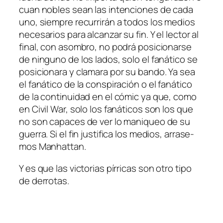
cuan no­bles sean las in­ten­cio­nes de ca­da
uno, siem­pre re­cu­rri­rán a to­dos los me­dios
ne­ce­sa­rios pa­ra al­can­zar su fin. Y el lec­tor al
fi­nal, con asom­bro, no po­drá po­si­cio­nar­se
de nin­guno de los la­dos, so­lo el fa­ná­ti­co se
po­si­cio­na­ra y cla­ma­ra por su ban­do. Ya sea
el fa­ná­ti­co de la cons­pi­ra­ción o el fa­ná­ti­co
de la con­ti­nui­dad en el có­mic ya que, co­mo
en Civil War, so­lo los fa­ná­ti­cos son los que
no son ca­pa­ces de ver lo ma­ni­queo de su
gue­rra. Si el fin jus­ti­fi­ca los me­dios, arra­se­
mos Manhattan.
Y es que las vic­to­rias pí­rri­cas son otro ti­po
de derrotas.