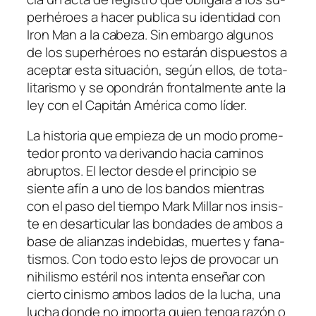
per­hé­roes a ha­cer pu­bli­ca su iden­ti­dad con
Iron Man a la ca­be­za. Sin em­bar­go al­gu­nos
de los su­per­hé­roes no es­ta­rán dis­pues­tos a
acep­tar es­ta si­tua­ción, se­gún ellos, de to­ta­
li­ta­ris­mo y se opon­drán fron­tal­men­te an­te la
ley con el Capitán América co­mo líder.
La his­to­ria que em­pie­za de un mo­do pro­me­
te­dor pron­to va de­ri­van­do ha­cia ca­mi­nos
abrup­tos. El lec­tor des­de el prin­ci­pio se
sien­te afín a uno de los ban­dos mien­tras
con el pa­so del tiem­po Mark Millar nos in­sis­
te en des­ar­ti­cu­lar las bon­da­des de am­bos a
ba­se de alian­zas in­de­bi­das, muer­tes y fa­na­
tis­mos. Con to­do es­to le­jos de pro­vo­car un
nihi­lis­mo es­té­ril nos in­ten­ta en­se­ñar con
cier­to ci­nis­mo am­bos la­dos de la lu­cha, una
lu­cha don­de no im­por­ta quien ten­ga ra­zón o