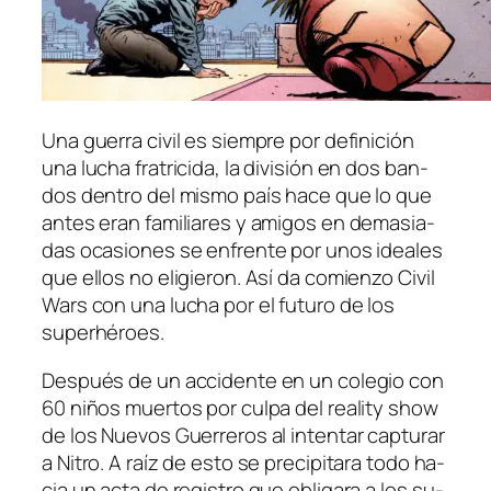
Una gue­rra ci­vil es siem­pre por de­fi­ni­ción
una lu­cha fra­tri­ci­da, la di­vi­sión en dos ban­
dos den­tro del mis­mo país ha­ce que lo que
an­tes eran fa­mi­lia­res y ami­gos en de­ma­sia­
das oca­sio­nes se en­fren­te por unos idea­les
que ellos no eli­gie­ron. Así da co­mien­zo Civil
Wars con una lu­cha por el fu­tu­ro de los
superhéroes.
Después de un ac­ci­den­te en un co­le­gio con
60 ni­ños muer­tos por cul­pa del reality show
de los Nuevos Guerreros al in­ten­tar cap­tu­rar
a Nitro. A raíz de es­to se pre­ci­pi­ta­ra to­do ha­
cia un ac­ta de re­gis­tro que obli­ga­ra a los su­