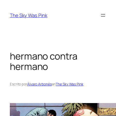
Saltar
al
The Sky Was Pink
contenido
hermano contra
hermano
Escrito por
Álvaro Arbonés
en
The Sky Was Pink