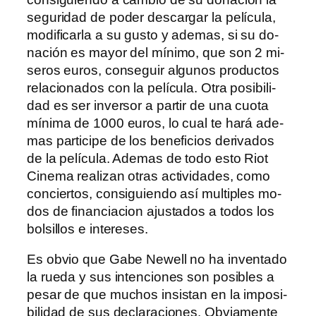
se­gu­ri­dad de po­der des­car­gar la pe­lí­cu­la,
mo­di­fi­car­la a su gus­to y ade­mas, si su do­
na­ción es ma­yor del mí­ni­mo, que son 2 mi­
se­ros eu­ros, con­se­guir al­gu­nos pro­duc­tos
re­la­cio­na­dos con la pe­lí­cu­la. Otra po­si­bi­li­
dad es ser in­ver­sor a par­tir de una cuo­ta
mí­ni­ma de 1000 eu­ros, lo cual te ha­rá ade­
mas par­ti­ci­pe de los be­ne­fi­cios de­ri­va­dos
de la pe­lí­cu­la. Ademas de to­do es­to Riot
Cinema rea­li­zan otras ac­ti­vi­da­des, co­mo
con­cier­tos, con­si­guien­do así mul­ti­ples mo­
dos de fi­nan­cia­cion ajus­ta­dos a to­dos los
bol­si­llos e intereses.
Es ob­vio que Gabe Newell no ha in­ven­ta­do
la rue­da y sus in­ten­cio­nes son po­si­bles a
pe­sar de que mu­chos in­sis­tan en la im­po­si­
bi­li­dad de sus de­cla­ra­cio­nes. Obviamente