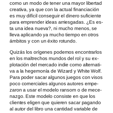
co­mo un mo­do de te­ner una ma­yor li­ber­tad
crea­ti­va, ya que con la ac­tual fi­nan­cia­ción
es muy di­fí­cil con­se­guir el di­ne­ro su­fi­cien­te
pa­ra em­pren­der ideas arries­ga­das. ¿Es es­
ta una idea nue­va?, ni mu­cho me­nos, se
lle­va apli­can­do ya mu­cho tiem­po en otros
ám­bi­tos y con un éxi­to rotundo.
Quizás los orí­ge­nes po­de­mos en­con­trar­los
en los mal­tre­chos mun­dos del rol y su ex­
plo­ta­ción del mer­ca­do in­die co­mo al­ter­na­ti­
va a la he­ge­mo­nía de Wizard y White Wolf.
Para po­der sa­car al­gu­nos jue­gos con vi­sos
po­co co­mer­cia­les al­gu­nos au­to­res em­pe­
za­ron a usar el mo­de­lo ran­som o de me­ce­
naz­go. Este mo­de­lo con­sis­te en que los
clien­tes eli­gen que quie­ren sa­car pa­gan­do
al au­tor del li­bro una can­ti­dad va­ria­ble de