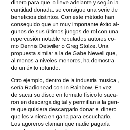
di­ne­ro pa­ra que lo lle­ve ade­lan­te y se­gún la
can­ti­dad do­na­da, se con­si­gue una se­rie de
be­ne­fi­cios dis­tin­tos. Con es­te mé­to­do han
con­se­gui­do que un muy im­por­tan­te éxi­to al­
gu­nos de sus úl­ti­mos jue­gos de rol con una
re­per­cu­sión no­ta­ble repu­tados au­to­res co­
mo Dennis Detwiller o Greg Stolze. Una
pro­pues­ta si­mi­lar a la de Gabe Newell que,
al me­nos a ni­ve­les me­no­res, ha de­mos­tra­
do un éxi­to rotundo.
Otro ejem­plo, den­tro de la in­dus­tria mu­si­cal,
se­ría Radiohead con In Rainbow. En vez
de sa­car su dis­co en for­ma­to fí­si­co lo sa­ca­
ron en des­car­ga di­gi­tal y per­mi­tían a la gen­
te que qui­sie­ra des­car­gar­lo do­nar el di­ne­ro
que les vi­nie­ra en ga­na pa­ra es­cu­char­lo.
Los ago­re­ros cla­man que na­die pa­ga­ría