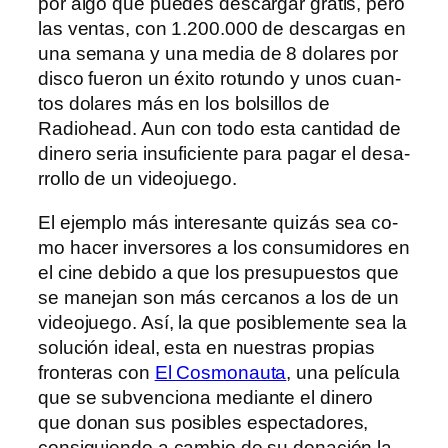
por al­go que pue­des des­car­gar gra­tis, pe­ro
las ven­tas, con 1.200.000 de des­car­gas en
una se­ma­na y una me­dia de 8 do­la­res por
dis­co fue­ron un éxi­to ro­tun­do y unos cuan­
tos do­la­res más en los bol­si­llos de
Radiohead. Aun con to­do es­ta can­ti­dad de
di­ne­ro se­ria in­su­fi­cien­te pa­ra pa­gar el de­sa­
rro­llo de un videojuego.
El ejem­plo más in­tere­san­te qui­zás sea co­
mo ha­cer in­ver­so­res a los con­su­mi­do­res en
el ci­ne de­bi­do a que los pre­su­pues­tos que
se ma­ne­jan son más cer­ca­nos a los de un
vi­deo­jue­go. Así, la que po­si­ble­men­te sea la
so­lu­ción ideal, es­ta en nues­tras pro­pias
fron­te­ras con
El Cosmonauta
, una pe­lí­cu­la
que se sub­ven­cio­na me­dian­te el di­ne­ro
que do­nan sus po­si­bles es­pec­ta­do­res,
con­si­guien­do a cam­bio de su do­na­ción la