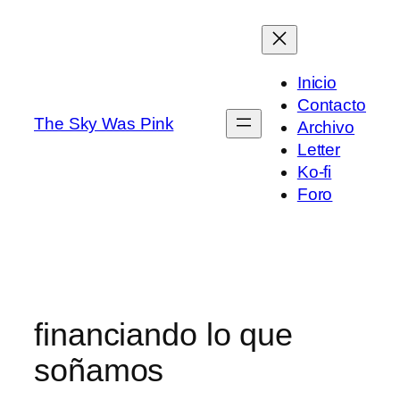
Saltar
al
contenido
Inicio
Contacto
The Sky Was Pink
Archivo
Letter
Ko-fi
Foro
financiando lo que
soñamos