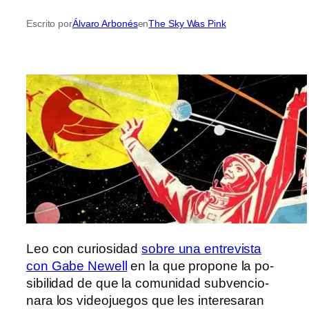
Escrito por
Álvaro Arbonés
en
The Sky Was Pink
Leo con cu­rio­si­dad
so­bre una en­tre­vis­ta
con Gabe Newell
en la que pro­po­ne la po­
si­bi­li­dad de que la co­mu­ni­dad sub­ven­cio­
na­ra los vi­deo­jue­gos que les in­te­re­sa­ran