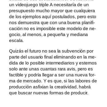
un vi­deo­jue­go tri­ple A ne­ce­si­ta­ría de un
pre­su­pues­to mu­cho ma­yor que cual­quie­ra
de los ejem­plos aquí pos­tu­la­dos, pe­ro es­to
nos de­mues­tra que con una bue­na pla­ni­fi­
ca­ción no es im­po­si­ble es­te mo­de­lo de ne­
go­cio, al me­nos, a pe­que­ña y me­dia­na
escala.
Quizás el fu­tu­ro no sea la sub­ven­ción por
par­te del usua­rio fi­nal eli­mi­nan­do en la me­
di­da de lo po­si­ble in­ter­me­dia­rios y es­te­mos
so­lo an­te unas cuan­tas ra­ra avis, pe­ro es
fac­ti­ble y po­dría lle­gar a ser una nue­va for­
ma de mer­ca­do. Y es que, si las la­bo­res de
pro­duc­ción as­fi­xian la crea­ti­vi­dad, ha­brá
que bus­car nue­vas for­mas de producir.