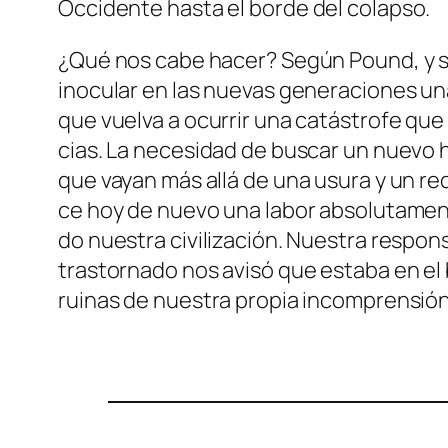
Occidente
has­ta el bor­de del colapso.
¿Qué nos ca­be ha­cer? Según Pound, y se­g
ino­cu­lar en las nue­vas ge­ne­ra­cio­nes u
que vuel­va a ocu­rrir una ca­tás­tro­fe que h
cias. La ne­ce­si­dad de bus­car un nue­vo ho
que va­yan más allá de una usu­ra y un re­d
ce hoy de nue­vo una la­bor ab­so­lu­ta­men
do nues­tra ci­vi­li­za­ción. Nuestra res­pon
tras­tor­na­do nos avi­só que es­ta­ba en el
rui­nas de nues­tra pro­pia in­com­pren­si