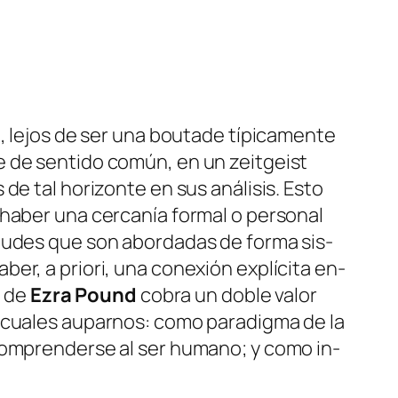
l, le­jos de ser una
bou­ta­de
tí­pi­ca­men­te
­te de sen­ti­do co­mún, en un
zeit­geist
de tal ho­ri­zon­te en sus aná­li­sis. Esto
ha­ber una cer­ca­nía for­mal o per­so­nal
i­tu­des que son abor­da­das de for­ma sis­
a­ber,
a prio­ri
, una co­ne­xión ex­plí­ci­ta en­
a
de
Ezra Pound
co­bra un do­ble va­lor
cua­les au­par­nos: co­mo pa­ra­dig­ma de la
 com­pren­der­se al ser hu­mano; y co­mo in­