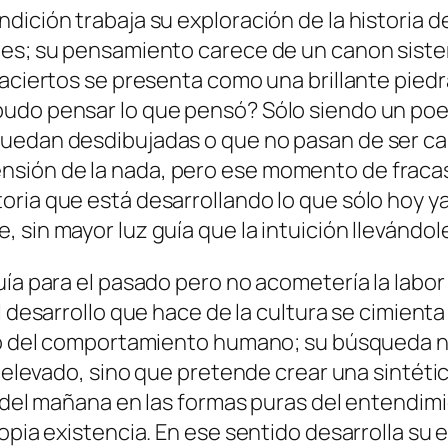
ción tra­ba­ja su ex­plo­ra­ción de la his­to­ria de 
cio­nes; su pen­sa­mien­to ca­re­ce de un ca­non sis­
ier­tos se pre­sen­ta co­mo una bri­llan­te pie­dra 
­do pen­sar lo que pen­só? Sólo sien­do un poe­ta
que­dan des­di­bu­ja­das o que no pa­san de ser ca­
n­sión de la na­da, pe­ro ese mo­men­to de fra­ca­
­ria que es­tá de­sa­rro­llan­do lo que só­lo hoy ya
 sin ma­yor luz guía que la in­tui­ción lle­ván­do­
uía pa­ra el pa­sa­do pe­ro no aco­me­te­ría la la­b
 de­sa­rro­llo que ha­ce de la cul­tu­ra se ci­mien­
i­mo del com­por­ta­mien­to hu­mano; su bús­que­da 
s ele­va­do, sino que pre­ten­de crear una sin­té­ti
y del ma­ña­na en las for­mas pu­ras del en­ten­di­
ia exis­ten­cia. En ese sen­ti­do de­sa­rro­lla su es­t