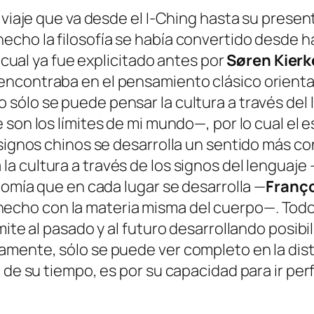
e via­je que va des­de el
I‑Ching
has­ta su pre­sen­
­cho la fi­lo­so­fía se ha­bía con­ver­ti­do des­de 
o cual ya fue ex­pli­ci­ta­do an­tes por
Søren Kier
con­tra­ba en el pen­sa­mien­to clá­si­co orien­tal
o só­lo se pue­de pen­sar la cul­tu­ra a tra­vés del 
je son los lí­mi­tes de mi mun­do
—, por lo cual el e
 sig­nos chi­nos se de­sa­rro­lla un sen­ti­do más c
 la cul­tu­ra a tra­vés de los sig­nos del len­gua­je
no­mía que en ca­da lu­gar se de­sa­rro­lla —
Franço
he­cho con la ma­te­ria mis­ma del cuer­po
—. Todo
i­te al pa­sa­do y al fu­tu­ro de­sa­rro­llan­do po­si­bi
­men­te, só­lo se pue­de ver com­ple­to en la dis­t
 de su tiem­po, es por su ca­pa­ci­dad pa­ra ir per­fi