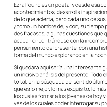
Ezra Pound es un poe­ta, y des­de esa con­di­
acon­te­ci­mien­tos, de­sa­rro­lla ins­pi­ra­
de lo que acier­ta, pe­ro ca­da uno de sus ac
¿có­mo un hom­bre de, y con, su tiem­po pu
des fra­ca­sos, al­gu­nas cues­tio­nes que 
aca­ban en­con­trán­do­se con la in­com­pre
pen­sa­mien­to del pre­sen­te, con una his­to
for­ma del mun­do ex­plo­ran­do en la no­che,
Si que­da­ra aquí se­ría una in­tere­san­te g
un in­ci­si­vo aná­li­sis del pre­sen­te
. Todo el
to tal, en la bús­que­da del sen­ti­do úl­t
que es lo me­jor, lo más ex­qui­si­to, lo má
los cua­les for­mar a los jó­ve­nes de hoy 
vés de los cua­les po­der in­te­rro­gar su pro­p