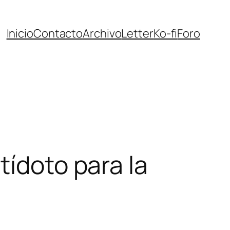
Inicio
Contacto
Archivo
Letter
Ko-fi
Foro
tídoto para la