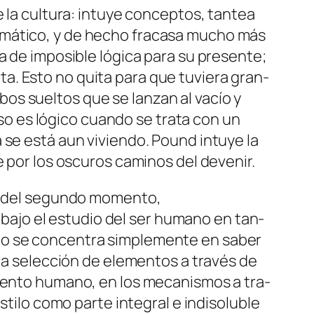
la cul­tu­ra: in­tu­ye con­cep­tos, tan­tea
te­má­ti­co, y de he­cho fra­ca­sa mu­cho más
de im­po­si­ble ló­gi­ca pa­ra su pre­sen­te;
. Esto no qui­ta pa­ra que tu­vie­ra gran­
bos suel­tos que se lan­zan al va­cío y
so es ló­gi­co cuan­do se tra­ta con un
 se es­tá aun vi­vien­do. Pound in­tu­ye la
le por los os­cu­ros ca­mi­nos del devenir.
or del se­gun­do mo­men­to,
ta ba­jo el es­tu­dio del ser hu­mano en tan­
no se con­cen­tra sim­ple­men­te en sa­ber
­ca se­lec­ción de ele­men­tos a tra­vés de
mien­to hu­mano, en los me­ca­nis­mos a tra­
i­lo co­mo par­te in­te­gral e in­di­so­lu­ble