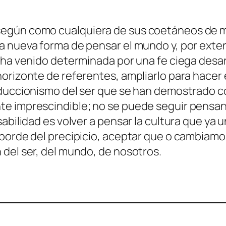
ún co­mo cual­quie­ra de sus coe­tá­neos de men­
na nue­va for­ma de pen­sar el mun­do y, por ex­ten
a ve­ni­do de­ter­mi­na­da por una fe cie­ga de­sa­rr
­ri­zon­te de re­fe­ren­tes, am­pliar­lo pa­ra ha­ce
uc­cio­nis­mo del ser que se han de­mos­tra­do co
­te im­pres­cin­di­ble; no se pue­de se­guir pen­s
­sa­bi­li­dad es vol­ver a pen­sar la cul­tu­ra que y
 bor­de del pre­ci­pi­cio, acep­tar que o cam­bia­
ón del ser, del mun­do, de nosotros.