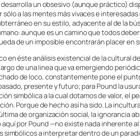
e­sa­rro­lla un ob­se­si­vo (aun­que prác­ti­co) dis­
r só­lo a las men­tes más vi­va­ces e in­tere­sa­das
­te­rrá­neo en su es­ti­lo, ad­ya­cen­te al de la bús
 hu­mano: aun­que es un ca­mino que to­dos de­be­
que­da de un im­po­si­ble en­con­tra­rán pla­cer e
o en és­te aná­li­sis exis­ten­cial de la cul­tu­ral 
o lar­go de una li­nea que va emer­gien­do pe­rió­di­c
ha­do de lo­co, cons­tan­te­men­te po­ne el pun­to 
sa­do, pre­sen­te y fu­tu­ro; pa­ra Pound la usu­ra 
ión sim­bó­li­ca a la cual do­ta­mos de va­lor, el 
di­ción. Porque de he­cho así ha si­do. La in­cul­tu­
i­ma de or­ga­ni­za­ción so­cial, la ig­no­ran­cia ab
la­do aquí por Pound —no exis­te na­da inhe­ren­te a
 sim­bó­li­cos a in­ter­pre­tar den­tro de un pa­ra­di