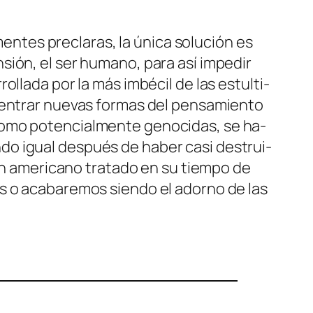
tes pre­cla­ras, la úni­ca so­lu­ción es
­sión, el ser hu­mano, pa­ra así im­pe­dir
o­lla­da por la más im­bé­cil de las es­tul­ti­
r en­trar nue­vas for­mas del pen­sa­mien­to
­mo po­ten­cial­men­te ge­no­ci­das, se ha­
an­do igual des­pués de ha­ber
ca­si
des­trui­
a un ame­ri­cano tra­ta­do en su tiem­po de
mos o aca­ba­re­mos sien­do el adorno de las