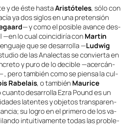
te y de és­te has­ta
Aristóteles
, só­lo con
ha­cía ya dos si­glos en una pre­ten­sión
kegaard
— y co­mo el po­si­ble avan­ce des­
 —en lo cual coin­ci­di­ría con
Martin
len­gua­je que se de­sa­rro­lla —
Ludwig
s­tu­dio de las
Analectas
se con­vier­ta en
on­cre­to y pu­ro de lo de­ci­ble —acer­cán­
 — , pe­ro tam­bién co­mo se pien­sa la cul­
is Rabelais
, o tam­bién
Maurice
 cuan­to de­sa­rro­lla Ezra Pound es un
­li­da­des la­ten­tes y ob­je­tos trans­pa­ren­
an­cia; su lo­gro en el pri­me­ro de los va­
­lan­do in­tui­ti­va­men­te to­das las pro­ble­