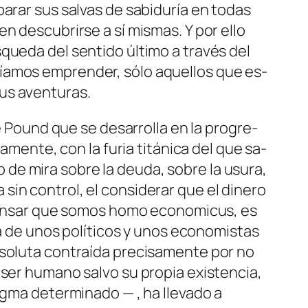
pa­rar sus sal­vas de sa­bi­du­ría en to­das
 en des­cu­brir­se a sí mis­mas. Y por ello
­que­da del sen­ti­do úl­ti­mo a tra­vés del
ría­mos em­pren­der, só­lo aque­llos que es­
n sus aventuras.
de Pound que se de­sa­rro­lla en la pro­gre­
a­men­te, con la fu­ria ti­tá­ni­ca del que sa­
de mi­ra so­bre la deu­da, so­bre la usu­ra,
sin con­trol, el con­si­de­rar que el di­ne­ro
pen­sar que so­mos
ho­mo eco­no­mi­cus
, es
ra de unos po­lí­ti­cos y unos eco­no­mis­tas
­so­lu­ta con­traí­da pre­ci­sa­men­te por no
l ser hu­mano sal­vo su pro­pia exis­ten­cia,
g­ma de­ter­mi­na­do — , ha lle­va­do a