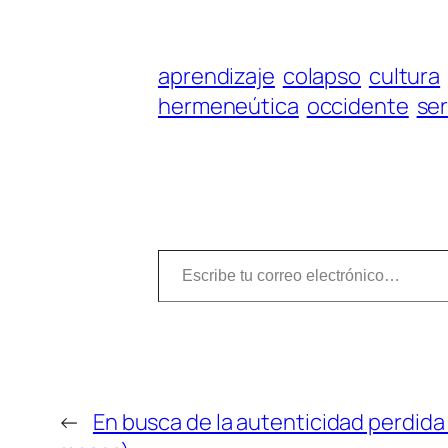
aprendizaje
colapso
cultura
hermeneútica
occidente
se
Escribe tu correo electrónico…
←
En busca de la autenticidad perdida 