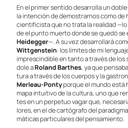
En el pri­mer sen­ti­do de­sa­rro­lla un do­bl
la in­ten­ción de de­mos­trar­nos co­mo de he
cien­ti­fi­cis­ta que no tra­ta la reali­dad —l
de el pun­to muer­to don­de se que­dó se en­
Heidegger
—. A su vez de­sa­rro­lla­rá co­m
Wittgenstein
:
los lí­mi­tes de mi len­gua­
im­pres­cin­di­ble en tan­to a tra­vés de los
do­le a
Roland Barthes
, ya que pen­sa­ba
tu­ra a tra­vés de los cuer­pos y la gas­tro­
Merleau-Ponty
por­que
el mun­do es­tá 
ma­pa in­tui­ti­vo de la cul­tu­ra, uno que re­m
tes en un per­pe­tuo va­gar que, ne­ce­sa­ria
lo­res, en el de car­tó­gra­fo del pa­ra­dig­ma
má­ti­cas par­ti­cu­la­res del pensamiento.