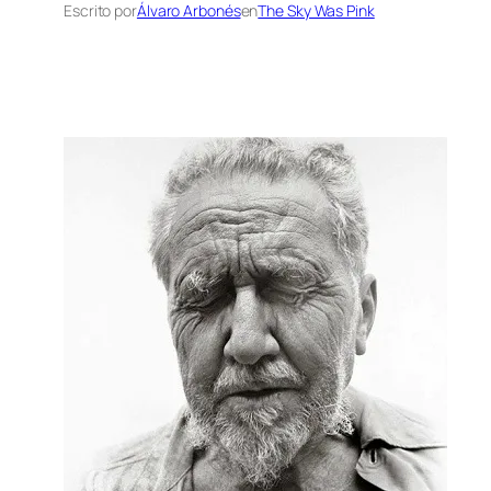
Escrito por
Álvaro Arbonés
en
The Sky Was Pink