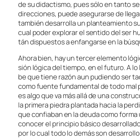
de su di­dac­tis­mo, pues só­lo en tan­to se d
di­rec­cio­nes, pue­de ase­gu­rar­se de lle­ga
tam­bién de­sa­rro­lla un plan­tea­mien­to sub
cual po­der ex­plo­rar el sen­ti­do del ser
tán dis­pues­tos a en­fan­gar­se en la bús­
Ahora bien, hay un ter­cer ele­men­to ló­gi­c
sión ló­gi­ca del tiem­po, en el fu­tu­ro. A l
be que tie­ne ra­zón aun pu­dien­do ser ta­c
co­mo fuen­te fun­da­men­tal de to­do mal pa­
es al­go que va más allá de una cons­truc­c
la pri­me­ra pie­dra plan­ta­da ha­cia la per­
que con­fia­ban en la deu­da co­mo for­ma úl­t
co­no­cer el prin­ci­pio bá­si­co de­sa­rro­l
por lo cual to­do lo de­más son de­sa­rro­llos