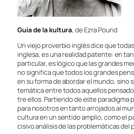
Guia de la kul­tu­ra
, de Ezra Pound
Un vie­jo pro­ver­bio in­glés di­ce que to­d
in­gle­sa, es una reali­dad pa­ten­te: en ta
par­ti­cu­lar, es ló­gi­co que las gran­des m
no sig­ni­fi­ca que to­dos los gran­des pen­
en su for­ma de abor­dar el mun­do, sino si
te­má­ti­ca en­tre to­dos aque­llos pen­sa­do
tre ellos. Partiendo de es­te pa­ra­dig­ma pa
pa­ra no­so­tros en tan­to arro­ja­dos al mu
cul­tu­ra en un sen­ti­do am­plio, co­mo el 
ci­si­vo aná­li­sis de las pro­ble­má­ti­cas de