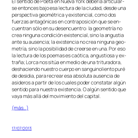
El sen­ti­do de
Poeta en Nueva York
de­be­ría ar­ti­cu­lar­
se en­ton­ces ba­jo esa lec­tu­ra de la ciu­dad, des­de una
pers­pec­ti­va geo­mé­tri­ca y exis­ten­cial, co­mo dos
fuer­zas an­ta­gó­ni­cas en con­tra­po­si­ción que se en­
cuen­tran só­lo en su des­en­cuen­tro: la geo­me­tría no
crea nin­gu­na con­di­ción exis­ten­cial, sino la an­gus­tia
an­te su au­sen­cia; la exis­ten­cia no crea nin­gu­na geo­
me­tría, sino la po­si­bi­li­dad de creer­se en una. Por eso
la lec­tu­ra de los poe­mas es caó­ti­ca, an­gus­tio­sa y ex­
tra­ña; Lorca nos si­túa en me­dio de una tri­tu­ra­do­ra,
des­ha­cien­do nues­tro cuer­po en san­gui­no­lien­to pu­ré
de de­sidia, pa­ra re­crear esa ab­so­lu­ta au­sen­cia de
asi­de­ros a par­tir de los cua­les po­der cons­ta­tar al­gún
sen­ti­do pa­ra nues­tra exis­ten­cia. O al­gún sen­ti­do que
va­ya más allá del mo­vi­mien­to del capital.
(más…)
17/07/2013