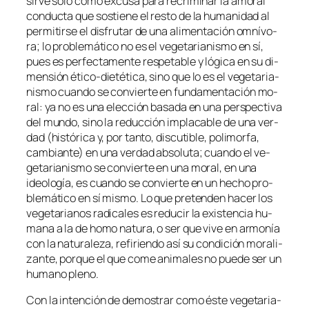
sir­ve só­lo co­mo ex­cu­sa pa­ra re­cri­mi­nar la amo­ral
con­duc­ta que sos­tie­ne el res­to de la hu­ma­ni­dad al
per­mi­tir­se el dis­fru­tar de una ali­men­ta­ción om­ní­vo­
ra; lo pro­ble­má­ti­co no es el ve­ge­ta­ria­nis­mo en sí,
pues es per­fec­ta­men­te res­pe­ta­ble y ló­gi­ca en su di­
men­sión ético-dietética, sino que lo es el ve­ge­ta­ria­
nis­mo cuan­do se con­vier­te en fun­da­men­ta­ción mo­
ral: ya no es una elec­ción ba­sa­da en una pers­pec­ti­va
del mun­do, sino la re­duc­ción im­pla­ca­ble de una ver­
dad (his­tó­ri­ca y, por tan­to, dis­cu­ti­ble, po­li­mor­fa,
cam­bian­te) en una ver­dad ab­so­lu­ta; cuan­do el ve­
ge­ta­ria­nis­mo se con­vier­te en una mo­ral, en una
ideo­lo­gía, es cuan­do se con­vier­te en un he­cho pro­
ble­má­ti­co en sí mis­mo. Lo que pre­ten­den ha­cer los
ve­ge­ta­ria­nos ra­di­ca­les es re­du­cir la exis­ten­cia hu­
ma­na a la de
ho­mo na­tu­ra
, o ser que vi­ve en ar­mo­nía
con la na­tu­ra­le­za, re­fi­rien­do así su con­di­ción mo­ra­li­
zan­te, por­que el que co­me ani­ma­les no pue­de ser un
hu­mano pleno.
Con la in­ten­ción de de­mos­trar co­mo és­te ve­ge­ta­ria­