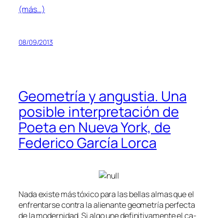
(más…)
08/09/2013
Geometría y angustia. Una
posible interpretación de
Poeta en Nueva York, de
Federico García Lorca
Nada exis­te más tó­xi­co pa­ra las be­llas al­mas que el
en­fren­tar­se con­tra la alie­nan­te geo­me­tría per­fec­ta
de la mo­der­ni­dad. Si al­go une de­fi­ni­ti­va­men­te el ca­