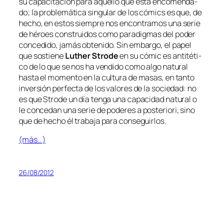
su ca­pa­ci­ta­ción pa­ra aque­llo que es­tá en­co­men­da­
do; la pro­ble­má­ti­ca sin­gu­lar de los có­mics es que, de
he­cho, en es­tos siem­pre nos en­con­tra­mos una se­rie
de hé­roes cons­trui­dos co­mo pa­ra­dig­mas del po­der
con­ce­di­do, ja­más ob­te­ni­do. Sin em­bar­go, el pa­pel
que sos­tie­ne
Luther Strode
en su có­mic es an­ti­té­ti­
co de lo que se nos ha ven­di­do co­mo al­go na­tu­ral
has­ta el mo­men­to en la cul­tu­ra de ma­sas, en tan­to
in­ver­sión per­fec­ta de los va­lo­res de la so­cie­dad: no
es que Strode un día ten­ga una ca­pa­ci­dad na­tu­ral o
le con­ce­dan una se­rie de po­de­res
a pos­te­rio­ri
, sino
que de he­cho él tra­ba­ja pa­ra conseguirlos.
(más…)
26/08/2012