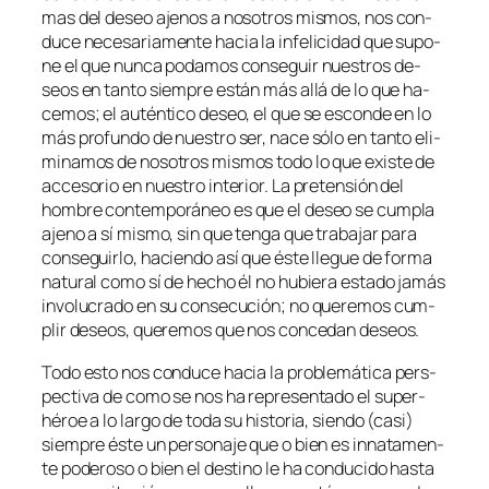
mas del de­seo aje­nos a no­so­tros mis­mos, nos con­
du­ce ne­ce­sa­ria­men­te ha­cia la in­fe­li­ci­dad que su­po­
ne el que nun­ca po­da­mos con­se­guir nues­tros de­
seos en tan­to siem­pre es­tán más allá de lo que ha­
ce­mos; el au­tén­ti­co de­seo, el que se es­con­de en lo
más pro­fun­do de nues­tro ser, na­ce só­lo en tan­to eli­
mi­na­mos de no­so­tros mis­mos to­do lo que exis­te de
ac­ce­so­rio en nues­tro in­te­rior. La pre­ten­sión del
hom­bre con­tem­po­rá­neo es que el de­seo se cum­pla
ajeno a sí mis­mo, sin que ten­ga que tra­ba­jar pa­ra
con­se­guir­lo, ha­cien­do así que és­te lle­gue de for­ma
na­tu­ral co­mo sí de he­cho él no hu­bie­ra es­ta­do ja­más
in­vo­lu­cra­do en su con­se­cu­ción; no que­re­mos cum­
plir de­seos, que­re­mos que nos con­ce­dan deseos.
Todo es­to nos con­du­ce ha­cia la pro­ble­má­ti­ca pers­
pec­ti­va de co­mo se nos ha re­pre­sen­ta­do el super-
héroe a lo lar­go de to­da su his­to­ria, sien­do (ca­si)
siem­pre és­te un per­so­na­je que o bien es in­na­ta­men­
te po­de­ro­so o bien el des­tino le ha con­du­ci­do has­ta