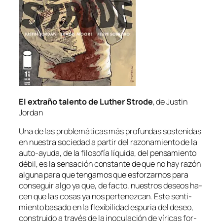
El ex­tra­ño ta­len­to de Luther Strode
, de Justin
Jordan
Una de las pro­ble­má­ti­cas más pro­fun­das sos­te­ni­das
en nues­tra so­cie­dad a par­tir del ra­zo­na­mien­to de la
auto-ayuda, de la fi­lo­so­fía lí­qui­da, del pen­sa­mien­to
dé­bil, es la sen­sa­ción cons­tan­te de que no hay ra­zón
al­gu­na pa­ra que ten­ga­mos que es­for­zar­nos pa­ra
con­se­guir al­go ya que,
de fac­to
, nues­tros de­seos ha­
cen que las co­sas ya nos per­te­nez­can. Este sen­ti­
mien­to ba­sa­do en la fle­xi­bi­li­dad es­pu­ria del de­seo,
cons­trui­do a tra­vés de la ino­cu­la­ción de ví­ri­cas for­