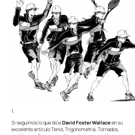
1.
Si se­gui­mos lo que di­ce
David Foster Wallace
en su
ex­ce­len­te ar­tícu­lo
Tenis, Trigonometría, Tornados
,