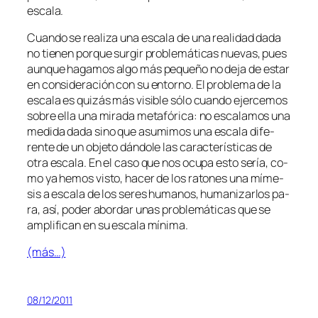
escala.
Cuando se rea­li­za una es­ca­la de una reali­dad da­da
no tie­nen por­que sur­gir pro­ble­má­ti­cas nue­vas, pues
aun­que ha­ga­mos al­go más pe­que­ño no de­ja de es­tar
en con­si­de­ra­ción con su en­torno. El pro­ble­ma de la
es­ca­la es qui­zás más vi­si­ble só­lo cuan­do ejer­ce­mos
so­bre ella una mi­ra­da me­ta­fó­ri­ca: no es­ca­la­mos una
me­di­da da­da sino que asu­mi­mos una es­ca­la di­fe­
ren­te de un ob­je­to dán­do­le las ca­rac­te­rís­ti­cas de
otra es­ca­la. En el ca­so que nos ocu­pa es­to se­ría, co­
mo ya he­mos vis­to, ha­cer de los ra­to­nes una mí­me­
sis a es­ca­la de los se­res hu­ma­nos, hu­ma­ni­zar­los pa­
ra, así, po­der abor­dar unas pro­ble­má­ti­cas que se
am­pli­fi­can en su es­ca­la mínima.
(más…)
08/12/2011