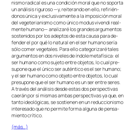
nis­mo ra­di­cal es una con­di­ción mo­ral que no so­por­ta
un aná­li­sis ri­gu­ro­so —y, reite­ran­do en ello, re­fi­rién­
do­nos úni­ca y ex­clu­si­va­men­te a la im­po­si­ción mo­ral
del ve­ge­te­ria­nis­mo co­mo úni­co
mo­dus vi­ven­di
real­
men­te hu­mano— ana­li­za­ré los gran­des ar­gu­men­tos
sos­te­ni­dos por los adep­tos de es­ta cau­sa pa­ra de­
fen­der el por qué lo na­tu­ral en el ser hu­mano se­ría
só­lo co­mer ve­ge­ta­les. Para ello ca­te­go­ri­za­ré ta­les
ar­gu­men­tos en dos ni­ve­les de ín­do­le me­ta­fí­si­ca: el
ser hu­mano co­mo su­je­to en­tre ob­je­tos, lo cual pre­
su­po­ne que el úni­co
ser
au­tén­ti­co es el ser hu­mano;
y el ser hu­mano co­mo ob­je­to en­tre ob­je­tos, lo cual
pre­su­po­ne que el ser hu­mano es un ser en­tre se­res.
A tra­vés del aná­li­sis des­de es­tas dos pers­pec­ti­vas
cae­rán por sí mis­mas am­bas pers­pec­ti­vas ya que, en
tan­to ideo­ló­gi­cas, se sos­tie­nen en un re­duc­cio­nis­mo
in­tere­sa­do que no per­mi­te for­ma al­gu­na de pen­sa­
mien­to crítico.
(más…)