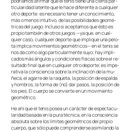
po­dría­mos afir­mar que el te­nis tie­ne una cier­ta par­
ti­cu­la­ri­dad la­ten­te que le ha­ce di­fe­ren­te a cual­quier
otro de­por­te: es ne­ce­sa­rio te­ner un co­no­ci­mien­to,
más o me­nos in­tui­ti­vo, de las po­si­bi­li­da­des geo­mé­
tri­cas del jue­go. Incluso si acep­ta­mos que és­to es
pro­pio tam­bién de otros jue­gos —ya que, en cual­
quier ca­so, cual­quier de­por­te que im­pli­que una pe­lo­
ta im­pli­ca mo­vi­mien­tos geo­mé­tri­cos— en el te­nis se
nos da co­mo al­go par­ti­cu­lar­men­te su­yo; hay im­pli­
ca­dos más án­gu­los y con­di­cio­nes fí­si­cas so­bre el re­
sul­ta­do fi­nal que en cual­quier otro de­por­te; es im­pe­
ra­ti­va la cons­cien­cia so­bre la in­cli­na­ción de la mu­
ñe­ca, el aga­rre de la ra­que­ta, la po­si­ción de es­pal­da
y hom­bros, la for­ma de (no) dar pa­sos, la po­si­ción de
los pies. El cuer­po se con­vier­te en un mo­vi­mien­to
geométrico.
He ahí que el te­nis po­sea un ca­rác­ter de es­pec­ta­cu­
la­ri­dad ba­sa­da en la pu­ra téc­ni­ca, en la cons­cien­cia
ab­so­lu­ta so­bre los lí­mi­tes geo­mé­tri­cos del pro­pio
cuer­po, que só­lo pue­de com­pren­der­se asi­mi­lan­do la