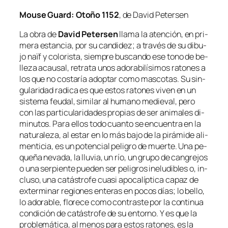
Mouse Guard: Otoño 1152
, de David Petersen
La obra de
David Petersen
lla­ma la aten­ción, en pri­
me­ra es­tan­cia, por su can­di­dez; a tra­vés de su di­bu­
jo
naïf
y co­lo­ris­ta, siem­pre bus­can­do ese tono de be­
lle­za acau­sal, re­tra­ta unos ado­ra­bi­lí­si­mos ra­to­nes a
los que no cos­ta­ría adop­tar co­mo mas­co­tas. Su sin­
gu­la­ri­dad ra­di­ca es que es­tos ra­to­nes vi­ven en un
sis­te­ma feu­dal, si­mi­lar al hu­mano me­die­val, pe­ro
con las par­ti­cu­la­ri­da­des pro­pias de ser ani­ma­les di­
mi­nu­tos. Para ellos to­do cuan­to se en­cuen­tra en la
na­tu­ra­le­za, al es­tar en lo más ba­jo de la pi­rá­mi­de ali­
men­ti­cia, es un po­ten­cial pe­li­gro de muer­te. Una pe­
que­ña ne­va­da, la llu­via, un río, un gru­po de can­gre­jos
o una ser­pien­te pue­den ser pe­li­gros in­elu­di­bles o, in­
clu­so, una ca­tás­tro­fe cua­si apo­ca­líp­ti­ca ca­paz de
ex­ter­mi­nar re­gio­nes en­te­ras en po­cos días; lo be­llo,
lo ado­ra­ble, flo­re­ce co­mo con­tras­te por la con­ti­nua
con­di­ción de ca­tás­tro­fe de su en­torno. Y es que la
pro­ble­má­ti­ca, al me­nos pa­ra es­tos ra­to­nes, es la