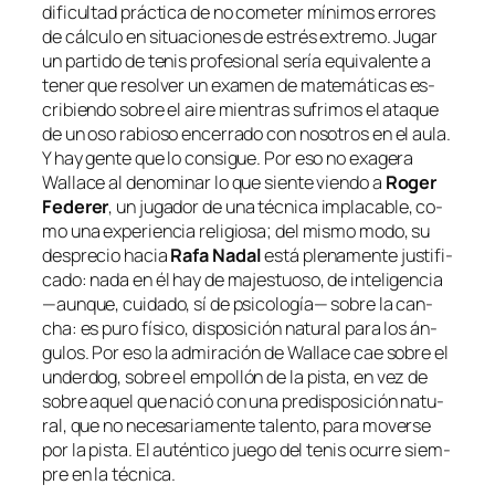
di­fi­cul­tad prác­ti­ca de no co­me­ter mí­ni­mos erro­res
de cálcu­lo en si­tua­cio­nes de es­trés ex­tre­mo. Jugar
un par­ti­do de te­nis pro­fe­sio­nal se­ría equi­va­len­te a
te­ner que re­sol­ver un examen de ma­te­má­ti­cas es­
cri­bien­do so­bre el ai­re mien­tras su­fri­mos el ata­que
de un oso ra­bio­so en­ce­rra­do con no­so­tros en el au­la.
Y hay gen­te que lo con­si­gue. Por eso no exa­ge­ra
Wallace al de­no­mi­nar lo que sien­te vien­do a
Roger
Federer
, un ju­ga­dor de una téc­ni­ca im­pla­ca­ble, co­
mo una ex­pe­rien­cia re­li­gio­sa; del mis­mo mo­do, su
des­pre­cio ha­cia
Rafa Nadal
es­tá ple­na­men­te jus­ti­fi­
ca­do: na­da en él hay de ma­jes­tuo­so, de in­te­li­gen­cia
—aun­que, cui­da­do, sí de psi­co­lo­gía— so­bre la can­
cha: es pu­ro fí­si­co, dis­po­si­ción na­tu­ral pa­ra los án­
gu­los. Por eso la ad­mi­ra­ción de Wallace cae so­bre el
un­der­dog
, so­bre el em­po­llón de la pis­ta, en vez de
so­bre aquel que na­ció con una pre­dis­po­si­ción na­tu­
ral, que no ne­ce­sa­ria­men­te ta­len­to, pa­ra mo­ver­se
por la pis­ta. El au­tén­ti­co jue­go del te­nis ocu­rre siem­
pre en la técnica.