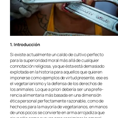
1. Introducción
Si exis­te ac­tual­men­te un cal­do de cul­ti­vo per­fec­to
pa­ra la su­pe­rio­ri­dad mo­ral más allá de cual­quier
con­no­ta­ción re­li­gio­sa, ya que és­ta es­tá de­ma­sia­do
ex­plo­ta­da en la his­to­ria pa­ra aque­llos que quie­ren
im­po­ner­se co­mo ejem­plos de vir­tud pre­sen­te, ese es
el ve­ge­ta­ria­nis­mo y la de­fen­sa de los de­re­chos de
los ani­ma­les. Lo que
a prio­ri
de­be­ría ser una pre­fe­
ren­cia ali­men­ta­ria más ba­sa­da en una di­men­sión
éti­ca per­so­nal per­fec­ta­men­te ra­zo­na­ble, co­mo de
he­cho es pa­ra la ma­yo­ría de ve­ge­ta­ria­nos, en ma­nos
de unos po­cos se con­vier­te en ar­ma arro­ja­di­za que