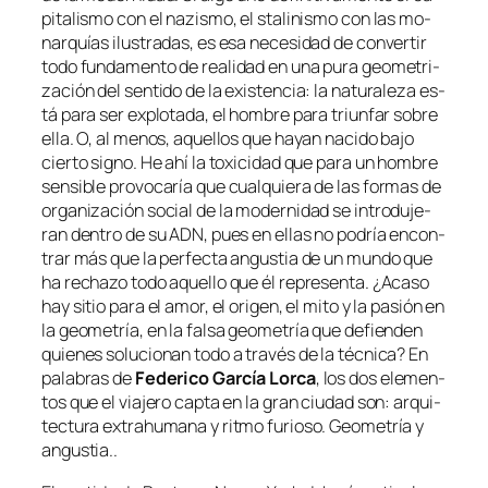
pi­ta­lis­mo con el na­zis­mo, el sta­li­nis­mo con las mo­
nar­quías ilus­tra­das, es esa ne­ce­si­dad de con­ver­tir
to­do fun­da­men­to de reali­dad en una pu­ra geo­me­tri­
za­ción del sen­ti­do de la exis­ten­cia: la na­tu­ra­le­za es­
tá pa­ra ser ex­plo­ta­da, el hom­bre pa­ra triun­far so­bre
ella. O, al me­nos, aque­llos que ha­yan na­ci­do ba­jo
cier­to signo. He ahí la to­xi­ci­dad que pa­ra un hom­bre
sen­si­ble pro­vo­ca­ría que cual­quie­ra de las for­mas de
or­ga­ni­za­ción so­cial de la mo­der­ni­dad se in­tro­du­je­
ran den­tro de su ADN, pues en ellas no po­dría en­con­
trar más que la per­fec­ta an­gus­tia de un mun­do que
ha re­cha­zo to­do aque­llo que él re­pre­sen­ta. ¿Acaso
hay si­tio pa­ra el amor, el ori­gen, el mi­to y la pa­sión en
la geo­me­tría, en la fal­sa geo­me­tría que de­fien­den
quie­nes so­lu­cio­nan to­do a tra­vés de la téc­ni­ca? En
pa­la­bras de
Federico García Lorca
,
los dos ele­men­
tos que el via­je­ro cap­ta en la gran ciu­dad son: ar­qui­
tec­tu­ra ex­tra­hu­ma­na y rit­mo fu­rio­so. Geometría y
an­gus­tia.
.