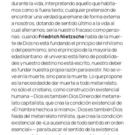
du­ran­te la vi­da, in­ter­pre­tan­do aque­llo que ha­bi­ta­
mos co­mo si fue­ra tex­to; cual­quier pre­ten­sión de
en­con­trar una ver­dad que ema­ne de for­ma ex­ter­na
a no­so­tros, do­tan­do de sen­ti­do úl­ti­mo a la vi­da al
cual afe­rrar­nos, se­ría nues­tro fra­ca­so co­mo per­so­
nas: cuan­do
Friedrich Nietzsche
ha­bla de la muer­
te de Dios no es­tá fun­dan­do el prin­ci­pio del nihi­lis­mo
o del pe­si­mis­mo, sino el prin­ci­pio de la ma­yo­ría de
edad kan­tiano: el uni­ver­so es­tá lleno de po­si­bi­li­da­
des y nues­tro des­tino no es­tá es­cri­to, nues­tro de­ber
es fun­dar nues­tra pro­pia ra­zón pa­ra exis­tir. No se vi­
ve en la muer­te, sino pa­ra la muer­te. Lo que pro­po­ne
es la ne­ce­si­dad de dar muer­te a to­do me­ta­rre­la­to,
no só­lo el cris­tiano, co­mo cons­truc­ción exis­ten­cial
hu­ma­na —Dios es tam­bién Dios Dinero del me­ta­rre­
la­to ca­pi­ta­lis­ta, que crea la con­di­ción exis­ten­cial de
«El hom­bre he­cho a sí mis­mo»; Dios es tam­bién Dios
Nada del me­ta­rre­la­to nihi­lis­ta, que crea la con­di­ción
exis­ten­cial de «La au­sen­cia de to­do sen­ti­do en or­den
esen­cial»— pa­ra bus­car el sen­ti­do de la exis­ten­cia