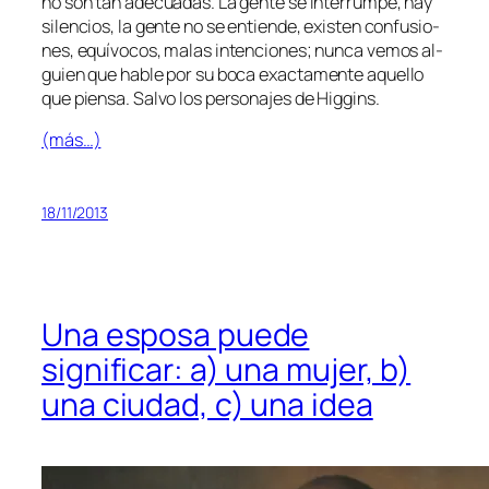
no son tan ade­cua­das. La gen­te se in­te­rrum­pe, hay
si­len­cios, la gen­te no se en­tien­de, exis­ten con­fu­sio­
nes, equí­vo­cos, ma­las in­ten­cio­nes; nun­ca ve­mos al­
guien que ha­ble por su bo­ca
exac­ta­men­te
aque­llo
que pien­sa. Salvo los per­so­na­jes de Higgins.
(más…)
18/11/2013
Una esposa puede
significar: a) una mujer, b)
una ciudad, c) una idea