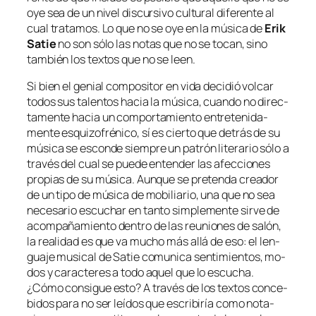
oye sea de un ni­vel dis­cur­si­vo cul­tu­ral di­fe­ren­te al
cual tra­ta­mos. Lo que no se oye en la mú­si­ca de
Erik
Satie
no son só­lo las no­tas que no se to­can, sino
tam­bién los tex­tos que no se leen.
Si bien el ge­nial com­po­si­tor en vi­da de­ci­dió vol­car
to­dos sus ta­len­tos ha­cia la mú­si­ca, cuan­do no di­rec­
ta­men­te ha­cia un com­por­ta­mien­to en­tre­te­ni­da­
men­te es­qui­zo­fré­ni­co, sí es cier­to que de­trás de su
mú­si­ca se es­con­de siem­pre un pa­trón li­te­ra­rio só­lo a
tra­vés del cual se pue­de en­ten­der las afec­cio­nes
pro­pias de su mú­si­ca. Aunque se pre­ten­da crea­dor
de un ti­po de mú­si­ca de mo­bi­lia­rio, una que no sea
ne­ce­sa­rio es­cu­char en tan­to sim­ple­men­te sir­ve de
acom­pa­ña­mien­to den­tro de las reunio­nes de sa­lón,
la reali­dad es que va mu­cho más allá de eso: el len­
gua­je mu­si­cal de Satie co­mu­ni­ca sen­ti­mien­tos, mo­
dos y ca­rac­te­res a to­do aquel que lo es­cu­cha.
¿Cómo con­si­gue es­to? A tra­vés de los tex­tos con­ce­
bi­dos pa­ra no ser leí­dos que es­cri­bi­ría co­mo no­ta­