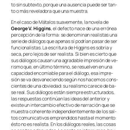
to sin sub­tex­to, por­que una au­sen­cia pue­de ser tan­
to o más re­ve­la­do­ra que una muestra.
En el ca­so de
Mátalos sua­ve­men­te
, la no­ve­la de
George V. Higgins
, el de­fec­to na­ce de una erró­nea
per­cep­ción de la for­ma: se de­no­mi­nan rea­lis­tas una
se­rie de diá­lo­gos que ape­nas sí po­drían pa­sar de ser
fun­cio­na­lis­tas. La es­cri­tu­ra de Higgins es so­bria y
se­ca, pe­ro le­jos de ser rea­lis­ta. Si bien es cier­to que
sus diá­lo­gos cau­san una agra­da­ble im­pre­sión de ve­
ris­mo que, en úl­ti­mo tér­mino, se re­suel­ven en una
ca­pa­ci­dad en­co­mia­ble pa­ra el diá­lo­go, esa im­pre­
sión se va des­va­ne­cien­do se­gún nos ha­ce­mos cons­
cien­tes de una ob­vie­dad: su rea­lis­mo ca­re­ce de ba­
se real. Sus diá­lo­gos es­tán siem­pre es­truc­tu­ra­dos,
las res­pues­tas con­ti­núan las ideas del an­te­rior y
exis­te un in­ter­cam­bio efec­ti­vo de na­rra­ción que se
mues­tra cohe­ren­te in­de­pen­dien­te­men­te de los sal­
tos co­mu­ni­ca­ti­vos em­pren­di­dos has­ta el mo­men­to:
és­to no es rea­lis­ta. En los diá­lo­gos reales, las co­sas