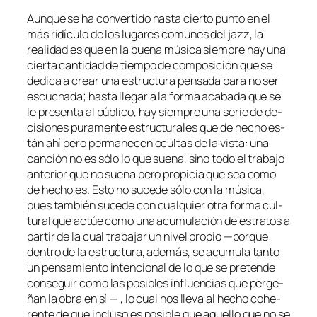
Aunque se ha con­ver­ti­do has­ta cier­to pun­to en el
más ri­dícu­lo de los lu­ga­res co­mu­nes del
jazz
, la
reali­dad es que en la bue­na mú­si­ca siem­pre hay una
cier­ta can­ti­dad de tiem­po de com­po­si­ción que se
de­di­ca a crear una es­truc­tu­ra pen­sa­da pa­ra no ser
es­cu­cha­da; has­ta lle­gar a la for­ma aca­ba­da que se
le pre­sen­ta al pú­bli­co, hay siem­pre una se­rie de de­
ci­sio­nes pu­ra­men­te es­truc­tu­ra­les que de he­cho es­
tán ahí pe­ro per­ma­ne­cen ocul­tas de la vis­ta: una
can­ción no es só­lo lo que sue­na, sino to­do el tra­ba­jo
an­te­rior que no sue­na pe­ro pro­pi­cia que sea co­mo
de he­cho es. Esto no su­ce­de só­lo con la mú­si­ca,
pues tam­bién su­ce­de con cual­quier otra for­ma cul­
tu­ral que ac­túe co­mo una acu­mu­la­ción de es­tra­tos a
par­tir de la cual tra­ba­jar un ni­vel pro­pio —por­que
den­tro de la es­truc­tu­ra, ade­más, se acu­mu­la tan­to
un pen­sa­mien­to in­ten­cio­nal de lo que se pre­ten­de
con­se­guir co­mo las po­si­bles in­fluen­cias que per­ge­
ñan la obra en sí — , lo cual nos lle­va al he­cho cohe­
ren­te de que in­clu­so es po­si­ble que aque­llo que no se