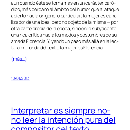
aun cuan­do és­te se tor­na más en un ca­rác­ter pa­ró­
di­co, más cer­cano al ám­bi­to del hu­mor que al ata­que
abier­to ha­cia un gé­ne­ro par­ti­cu­lar; la mu­jer es ca­na­
li­za­dor de una idea, pe­ro no ob­je­to de la mis­ma— por
otra par­te pro­pia de la épo­ca, sino en lo sub­ya­cen­te,
una ri­ca crí­ti­ca ha­cia los mo­dos y cos­tum­bres de su
ama­da
Florencia
. Y, yen­do un pa­so más allá en la lec­
tu­ra pro­fun­da del tex­to, la mu­jer
es
Florencia
.
(más…)
10/01/2013
Interpretar es siempre no-
no leer la intención pura del
compositor del texto