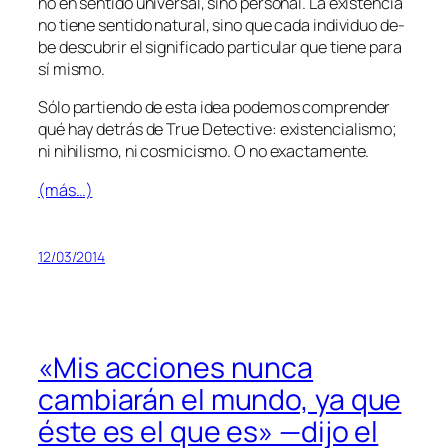
no en sen­ti­do uni­ver­sal, sino per­so­nal. La exis­ten­cia
no tie­ne sen­ti­do na­tu­ral, sino que ca­da in­di­vi­duo de­
be des­cu­brir el sig­ni­fi­ca­do par­ti­cu­lar que tie­ne pa­ra
sí mismo.
Sólo par­tien­do de es­ta idea po­de­mos com­pren­der
qué hay de­trás de
True Detective
: exis­ten­cia­lis­mo;
ni nihi­lis­mo, ni cos­mi­cis­mo. O no exactamente.
(más…)
12/03/2014
«Mis acciones nunca
cambiarán el mundo, ya que
éste es el que es» —dijo el