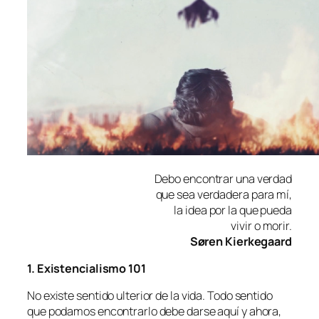
Debo en­con­trar una verdad
que sea ver­da­de­ra pa­ra mí,
la idea por la que pueda
vi­vir o morir.
Søren Kierkegaard
1. Existencialismo 101
No exis­te sen­ti­do ul­te­rior de la vi­da. Todo sen­ti­do
que po­da­mos en­con­trar­lo de­be dar­se aquí y aho­ra,