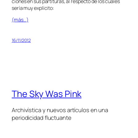
cio­nes en sus par­ti­tu­ras, al res­pec­to de los cua­les
se­ría muy explícito:
(más…)
16/11/2012
The Sky Was Pink
Archivística y nuevos artículos en una
periodicidad fluctuante