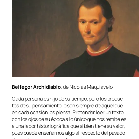
Belfegor Archidiablo
, de Nicolás Maquiavelo
Cada per­so­na es hi­jo de su tiem­po, pe­ro los pro­duc­
tos de su pen­sa­mien­to lo son siem­pre de aquel que
en ca­da oca­sión los pien­sa. Pretender leer un tex­to
con los ojos de su épo­ca a lo úni­co que nos re­mi­te es
a una la­bor his­to­rio­grá­fi­ca que si bien tie­ne su va­lor,
pues pue­de en­se­ñar­nos al­go al res­pec­to del pa­sa­do