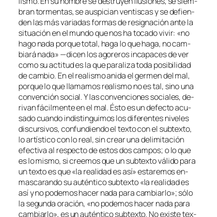
lis­mo. En su nom­bre se des­tru­yen ilu­sio­nes, se siem­
bran tor­men­tas, se aus­pi­cian ven­tis­cas y se de­fien­
den las más va­ria­das for­mas de re­sig­na­ción an­te la
si­tua­ción en el mun­do que nos ha to­ca­do vi­vir: «no
ha­go na­da por­que to­tal, ha­ga lo que ha­ga, no cam­
bia­rá na­da» —di­cen los ago­re­ros in­ca­pa­ces de ver
co­mo su ac­ti­tud es la que pa­ra­li­za to­da po­si­bi­li­dad
de cam­bio. En el rea­lis­mo ani­da el ger­men del mal,
por­que lo que lla­ma­mos rea­lis­mo no es tal, sino una
con­ven­ción so­cial. Y las con­ven­cio­nes so­cia­les, de­
ri­van fá­cil­men­te en el mal. Ésto es un de­fec­to acu­
sa­do cuan­do in­dis­tin­gui­mos los di­fe­ren­tes ni­ve­les
dis­cur­si­vos, con­fun­dien­do el tex­to con el sub­tex­to,
lo ar­tís­ti­co con lo real, sin crear una de­li­mi­ta­ción
efec­ti­va al res­pec­to de es­tos dos cam­pos; o lo que
es lo mis­mo, si cree­mos que un sub­tex­to vá­li­do pa­ra
un tex­to es que «la reali­dad es así» es­ta­re­mos en­
mas­ca­ran­do su au­tén­ti­co sub­tex­to «la reali­dad es
así y no po­de­mos ha­cer na­da pa­ra cam­biar­lo»; só­lo
la se­gun­da ora­ción, «no po­de­mos ha­cer na­da pa­ra
cam­biar­lo», es un au­tén­ti­co sub­tex­to. No exis­te tex­