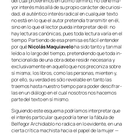
del cual pro­ve­ni­mos en úl­ti­mo tér­mino, no tie­ne ma­
yor in­te­rés más allá de su pro­pio ca­rác­ter de cu­rio­si­
dad; el au­tén­ti­co in­te­rés ra­di­cal en cual­quier tex­to
no es­tá en lo que el au­tor pre­ten­día trans­mi­tir en él,
sino en lo que el lec­tor pue­da in­ter­pre­tar de él: no
hay lec­tu­ras ca­nó­ni­cas, pues to­da lec­tu­ra va­ría en el
tiem­po. Partiendo de esa pre­mi­sa es fá­cil en­ten­der
por qué
Nicolás Maquiavelo
ha si­do tan­to y tan mal
leí­do a lo lar­go del tiem­po, pre­ten­dien­do que to­da in­
ten­cio­na­li­da de una obra de­be re­si­dir ne­ce­sa­ria y
ex­clu­si­va­men­te en aque­llo que nos pre­co­ni­za so­bre
sí mis­ma; los li­bros, co­mo las per­so­nas, mien­ten y,
por ello, su ver­dad es só­lo re­ve­la­ble en tan­to las
trae­mos has­ta nues­tro tiem­po pa­ra po­der des­ci­frar­
las en un diá­lo­go en el cual no­so­tros nos ha­ce­mos
par­te del tex­to en sí mismo.
Siguiendo es­te es­que­ma po­dría­mos in­ter­pre­tar que
el in­te­rés par­ti­cu­lar que po­dría te­ner la fá­bu­la de
Belfegor Archidiablo
no ra­di­ca en lo evi­den­te, en una
cier­ta crí­ti­ca ma­chis­ta ha­cia el pa­pel de la mu­jer —