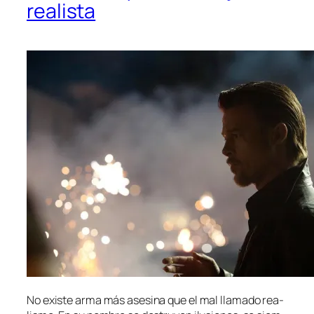
realista
No exis­te ar­ma más ase­si­na que el mal lla­ma­do rea­