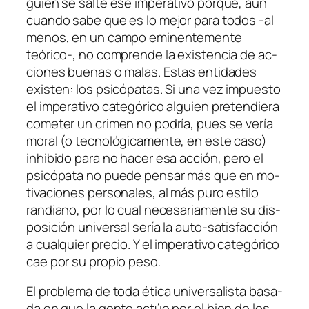
guien se sal­te ese im­pe­ra­ti­vo por­que, aun
cuan­do sa­be que es lo me­jor pa­ra to­dos ‑al
me­nos, en un cam­po emi­nen­te­men­te
teórico‑, no com­pren­de la exis­ten­cia de ac­
cio­nes bue­nas o ma­las. Estas en­ti­da­des
exis­ten: los psi­có­pa­tas. Si una vez im­pues­to
el im­pe­ra­ti­vo ca­te­gó­ri­co al­guien pre­ten­die­ra
co­me­ter un cri­men no po­dría, pues se ve­ría
mo­ral (o tec­no­ló­gi­ca­men­te, en es­te ca­so)
inhi­bi­do pa­ra no ha­cer esa ac­ción, pe­ro el
psi­có­pa­ta no pue­de pen­sar más que en mo­
ti­va­cio­nes per­so­na­les, al más pu­ro es­ti­lo
ran­diano, por lo cual ne­ce­sa­ria­men­te su dis­
po­si­ción uni­ver­sal se­ría la auto-satisfacción
a cual­quier pre­cio. Y el im­pe­ra­ti­vo ca­te­gó­ri­co
cae por su pro­pio peso.
El pro­ble­ma de to­da éti­ca uni­ver­sa­lis­ta ba­sa­
da en que la gen­te ac­túe por el bien de los