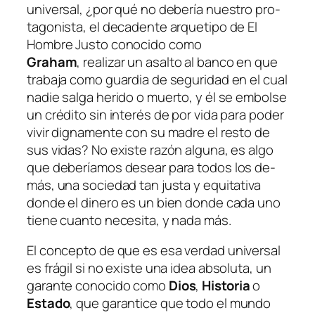
uni­ver­sal, ¿por qué no de­be­ría nues­tro pro­
ta­go­nis­ta, el de­ca­den­te ar­que­ti­po de
El
Hombre Justo
co­no­ci­do co­mo
Graham
, rea­li­zar un asal­to al ban­co en que
tra­ba­ja co­mo guar­dia de se­gu­ri­dad en el cual
na­die sal­ga he­ri­do o muer­to, y él se em­bol­se
un cré­di­to sin in­te­rés de por vi­da pa­ra po­der
vi­vir dig­na­men­te con su ma­dre el res­to de
sus vi­das? No exis­te ra­zón al­gu­na, es al­go
que de­be­ría­mos de­sear pa­ra to­dos los de­
más, una so­cie­dad tan jus­ta y equi­ta­ti­va
don­de el di­ne­ro es un bien don­de ca­da uno
tie­ne cuan­to ne­ce­si­ta, y na­da más.
El con­cep­to de que es esa
ver­dad uni­ver­sal
es frá­gil si no exis­te una idea ab­so­lu­ta, un
ga­ran­te co­no­ci­do co­mo
Dios
,
Historia
o
Estado
, que ga­ran­ti­ce que to­do el mun­do