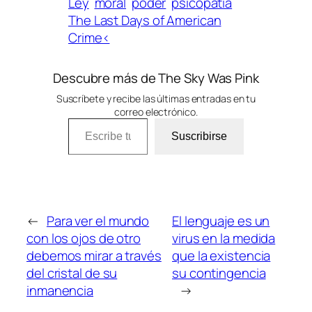
Ley
moral
poder
psicopatía
The Last Days of American
Crime<
Descubre más de The Sky Was Pink
Suscríbete y recibe las últimas entradas en tu
correo electrónico.
Escribe tu correo electrónico…
Suscribirse
←
Para ver el mundo
El lenguaje es un
con los ojos de otro
virus en la medida
debemos mirar a través
que la existencia
del cristal de su
su contingencia
inmanencia
→