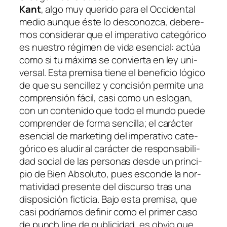
Kant
, al­go muy que­ri­do pa­ra el Occidental
me­dio aun­que és­te lo des­co­noz­ca, de­be­re­
mos con­si­de­rar que el im­pe­ra­ti­vo ca­te­gó­ri­co
es nues­tro ré­gi­men de vi­da esen­cial:
ac­túa
co­mo si tu má­xi­ma se con­vier­ta en ley uni­
ver­sal
. Esta pre­mi­sa tie­ne el be­ne­fi­cio ló­gi­co
de que su sen­ci­llez y con­ci­sión per­mi­te una
com­pren­sión fá­cil, ca­si co­mo un es­lo­gan,
con un con­te­ni­do que to­do el mun­do pue­de
com­pren­der de for­ma sen­ci­lla; el ca­rác­ter
esen­cial de mar­ke­ting del im­pe­ra­ti­vo ca­te­
gó­ri­co es alu­dir al ca­rác­ter de res­pon­sa­bi­li­
dad so­cial de las per­so­nas des­de un prin­ci­
pio de
Bien Absoluto
, pues es­con­de la nor­
ma­ti­vi­dad pre­sen­te del dis­cur­so tras una
dis­po­si­ción fic­ti­cia. Bajo es­ta pre­mi­sa, que
ca­si po­dría­mos de­fi­nir co­mo el pri­mer ca­so
de
punch li­ne
de pu­bli­ci­dad, es ob­vio que