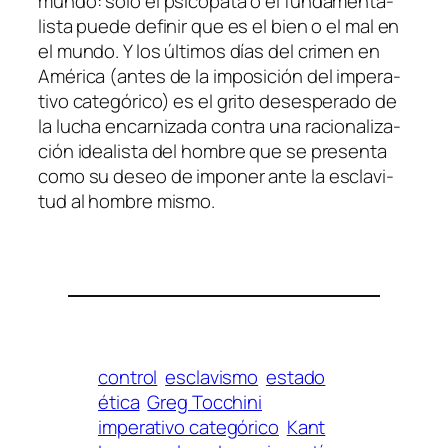
mun­do: só­lo el psi­có­pa­ta o el fun­da­men­ta­
lis­ta pue­de de­fi­nir que es el bien o el mal en
el mun­do. Y los úl­ti­mos días del cri­men en
América (an­tes de la im­po­si­ción del im­pe­ra­
ti­vo ca­te­gó­ri­co) es el gri­to deses­pe­ra­do de
la lu­cha en­car­ni­za­da con­tra una ra­cio­na­li­za­
ción idea­lis­ta del hom­bre que se pre­sen­ta
co­mo su de­seo de im­po­ner an­te la es­cla­vi­
tud al hom­bre mismo.
control
esclavismo
estado
ética
Greg Tocchini
imperativo categórico
Kant