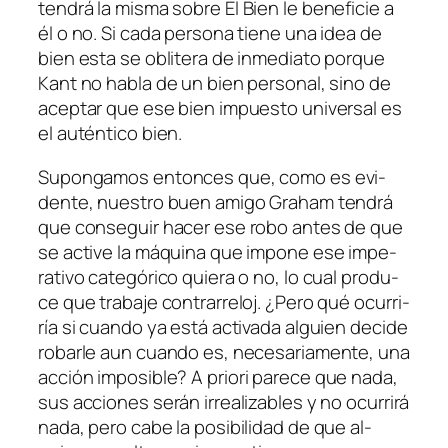
ten­drá la mis­ma so­bre
El Bien
le be­ne­fi­cie a
él o no. Si ca­da per­so­na tie­ne una idea de
bien es­ta se obli­te­ra de in­me­dia­to por­que
Kant no ha­bla de un bien per­so­nal, sino de
acep­tar que ese bien im­pues­to uni­ver­sal es
el au­tén­ti­co bien.
Supongamos en­ton­ces que, co­mo es evi­
den­te, nues­tro buen ami­go Graham ten­drá
que con­se­guir ha­cer ese ro­bo an­tes de que
se ac­ti­ve la má­qui­na que im­po­ne ese im­pe­
ra­ti­vo ca­te­gó­ri­co quie­ra o no, lo cual pro­du­
ce que tra­ba­je con­tra­rre­loj. ¿Pero qué ocu­rri­
ría si cuan­do ya es­tá ac­ti­va­da al­guien de­ci­de
ro­bar­le aun cuan­do es, ne­ce­sa­ria­men­te, una
ac­ción im­po­si­ble?
A prio­ri
pa­re­ce que na­da,
sus ac­cio­nes se­rán irrea­li­za­bles y no ocu­rri­rá
na­da, pe­ro ca­be la po­si­bi­li­dad de que al­