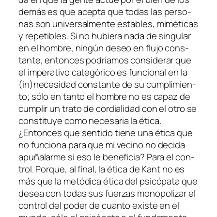
de­más es que acep­ta que to­das las per­so­
nas son uni­ver­sal­men­te es­ta­bles, mi­mé­ti­cas
y re­pe­ti­bles. Si no hu­bie­ra na­da de sin­gu­lar
en el hom­bre, nin­gún de­seo en flu­jo cons­
tan­te, en­ton­ces po­dría­mos con­si­de­rar que
el im­pe­ra­ti­vo ca­te­gó­ri­co es fun­cio­nal en la
(in)necesidad cons­tan­te de su cum­pli­mien­
to; só­lo en tan­to el hom­bre no es ca­paz de
cum­plir un tra­to de cor­dia­li­dad con el otro se
cons­ti­tu­ye co­mo ne­ce­sa­ria la éti­ca.
¿Entonces que sen­ti­do tie­ne una éti­ca que
no fun­cio­na pa­ra que mi ve­cino no de­ci­da
apu­ña­lar­me si eso le be­ne­fi­cia? Para el con­
trol. Porque, al fi­nal, la éti­ca de Kant no es
más que la me­tó­di­ca éti­ca del psi­có­pa­ta que
de­sea con to­das sus fuer­zas mo­no­po­li­zar el
con­trol del po­der de cuan­to exis­te en el