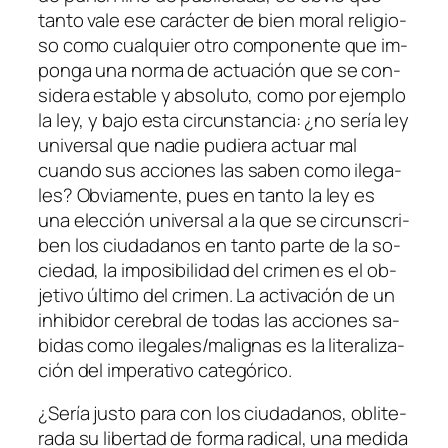
tan­to va­le ese ca­rác­ter de bien mo­ral re­li­gio­
so co­mo cual­quier otro com­po­nen­te que im­
pon­ga una nor­ma de ac­tua­ción que se con­
si­de­ra es­ta­ble y ab­so­lu­to, co­mo por ejem­plo
la ley, y ba­jo es­ta cir­cuns­tan­cia: ¿no se­ría ley
uni­ver­sal que na­die pu­die­ra ac­tuar
mal
cuan­do sus ac­cio­nes las sa­ben co­mo ile­ga­
les? Obviamente, pues en tan­to la ley es
una elec­ción uni­ver­sal a la que se cir­cuns­cri­
ben los ciu­da­da­nos en tan­to par­te de la so­
cie­dad, la im­po­si­bi­li­dad del cri­men
es
el ob­
je­ti­vo úl­ti­mo del cri­men. La ac­ti­va­ción de un
inhi­bi­dor ce­re­bral de to­das las ac­cio­nes sa­
bi­das co­mo ilegales/malignas es la li­te­ra­li­za­
ción del im­pe­ra­ti­vo categórico.
¿Sería jus­to pa­ra con los ciu­da­da­nos, obli­te­
ra­da su li­ber­tad de for­ma ra­di­cal, una me­di­da