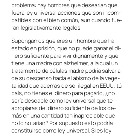
pro­ble­ma: hay hom­bres que de­sea­rían que
fue­ra ley uni­ver­sal ac­cio­nes que son in­com­
pa­ti­bles con el bien co­mún, aun cuan­do fue­
ran le­gis­la­ti­va­men­te legales.
Supongamos que eres un hom­bre que ha
es­ta­do en pri­sión, que no pue­de ga­nar el di­
ne­ro su­fi­cien­te pa­ra vi­vir dig­na­men­te y que
tie­ne una ma­dre con alzhei­mer, a la cual un
tra­ta­mien­to de cé­lu­las ma­dre po­dría sal­var­la
de su des­cen­so ha­cia el abis­mo de la ve­ge­
ta­li­dad que ade­más de ser ile­gal en EEUU, tú
país, no tie­nes el di­ne­ro pa­ra pa­gar­lo, ¿no
se­ría de­sea­ble co­mo ley uni­ver­sal que te
apro­pia­ras del di­ne­ro su­fi­cien­te de los de­
más en una can­ti­dad tan in­apre­cia­ble que
no lo no­ta­rían? Por su­pues­to es­to po­dría
cons­ti­tuir­se co­mo ley uni­ver­sal. Si es ley