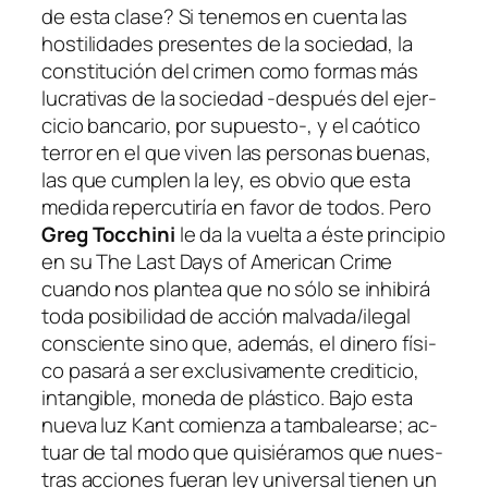
de es­ta cla­se? Si te­ne­mos en cuen­ta las
hos­ti­li­da­des pre­sen­tes de la so­cie­dad, la
cons­ti­tu­ción del cri­men co­mo for­mas más
lu­cra­ti­vas de la so­cie­dad ‑des­pués del ejer­
ci­cio ban­ca­rio, por supuesto‑, y el caó­ti­co
te­rror en el que vi­ven las per­so­nas bue­nas,
las que cum­plen la ley, es ob­vio que es­ta
me­di­da re­per­cu­ti­ría en fa­vor de to­dos. Pero
Greg Tocchini
le da la vuel­ta a és­te prin­ci­pio
en su
The Last Days of American Crime
cuan­do nos plan­tea que no só­lo se inhi­bi­rá
to­da po­si­bi­li­dad de ac­ción malvada/ilegal
cons­cien­te sino que, ade­más, el di­ne­ro fí­si­
co pa­sa­rá a ser ex­clu­si­va­men­te cre­di­ti­cio,
in­tan­gi­ble, mo­ne­da de plás­ti­co. Bajo es­ta
nue­va luz Kant co­mien­za a tam­ba­lear­se; ac­
tuar de tal mo­do que qui­sié­ra­mos que nues­
tras ac­cio­nes fue­ran ley uni­ver­sal tie­nen un