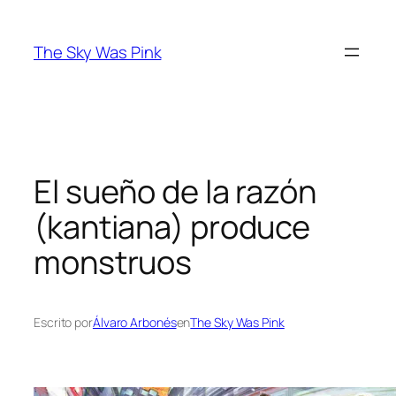
Saltar
al
The Sky Was Pink
contenido
El sueño de la razón
(kantiana) produce
monstruos
Escrito por
Álvaro Arbonés
en
The Sky Was Pink