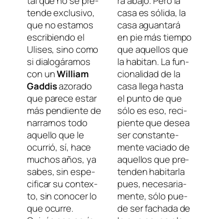
tal que no se pre­
ra aba­jo. Pero la
ten­de ex­clu­si­vo,
ca­sa es só­li­da, la
que no es­ta­mos
ca­sa aguan­ta­rá
es­cri­bien­do el
en pie más tiem­po
Ulises
, sino co­mo
que aque­llos que
si dia­lo­gá­ra­mos
la ha­bi­tan. La fun­
con un
William
cio­na­li­dad de la
Gaddis
azo­ra­do
ca­sa lle­ga has­ta
que pa­re­ce es­tar
el pun­to de que
más pen­dien­te de
só­lo es eso, re­ci­
na­rrar­nos to­do
pien­te que de­sea
aque­llo que le
ser cons­tan­te­
ocu­rrió, sí, ha­ce
men­te va­cia­do de
mu­chos años, ya
aque­llos que pre­
sa­bes, sin es­pe­
ten­den ha­bi­tar­la
ci­fi­car su con­tex­
pues, ne­ce­sa­ria­
to, sin co­no­cer lo
men­te, só­lo pue­
que ocu­rre.
de ser fa­cha­da de