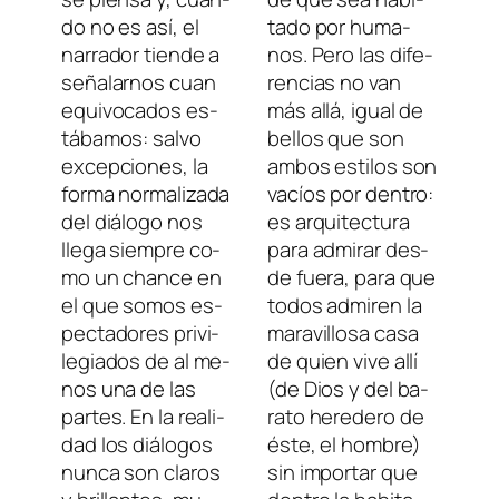
do no es así, el
ta­do por hu­ma­
na­rra­dor tien­de a
nos. Pero las di­fe­
se­ña­lar­nos cuan
ren­cias no van
equi­vo­ca­dos es­
más allá, igual de
tá­ba­mos: sal­vo
be­llos que son
ex­cep­cio­nes, la
am­bos es­ti­los son
for­ma nor­ma­li­za­da
va­cíos por den­tro:
del diá­lo­go nos
es ar­qui­tec­tu­ra
lle­ga siem­pre co­
pa­ra ad­mi­rar des­
mo un chan­ce en
de fue­ra, pa­ra que
el que so­mos es­
to­dos ad­mi­ren la
pec­ta­do­res pri­vi­
ma­ra­vi­llo­sa ca­sa
le­gia­dos de al me­
de quien vi­ve allí
nos una de las
(de Dios y del ba­
par­tes. En la reali­
ra­to he­re­de­ro de
dad los diá­lo­gos
és­te, el hom­bre)
nun­ca son cla­ros
sin im­por­tar que