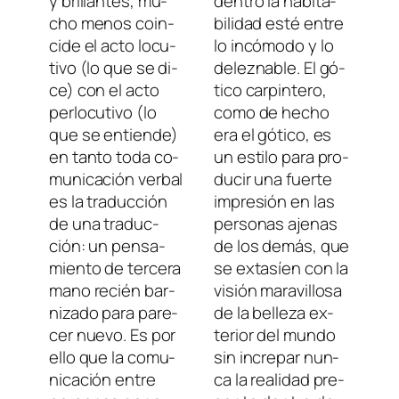
y bri­llan­tes, mu­
den­tro la ha­bi­ta­
cho me­nos coin­
bi­li­dad es­té en­tre
ci­de el ac­to lo­cu­
lo in­có­mo­do y lo
ti­vo (lo que se di­
de­lez­na­ble. El gó­
ce) con el ac­to
ti­co car­pin­te­ro,
per­lo­cu­ti­vo (lo
co­mo de he­cho
que se en­tien­de)
era el gó­ti­co, es
en tan­to to­da co­
un es­ti­lo pa­ra pro­
mu­ni­ca­ción ver­bal
du­cir una fuer­te
es la tra­duc­ción
im­pre­sión en las
de una tra­duc­
per­so­nas aje­nas
ción: un pen­sa­
de los de­más, que
mien­to de ter­ce­ra
se ex­ta­síen con la
mano re­cién bar­
vi­sión ma­ra­vi­llo­sa
ni­za­do pa­ra pa­re­
de la be­lle­za ex­
cer nue­vo. Es por
te­rior del mun­do
ello que la co­mu­
sin in­cre­par nun­
ni­ca­ción en­tre
ca la reali­dad pre­