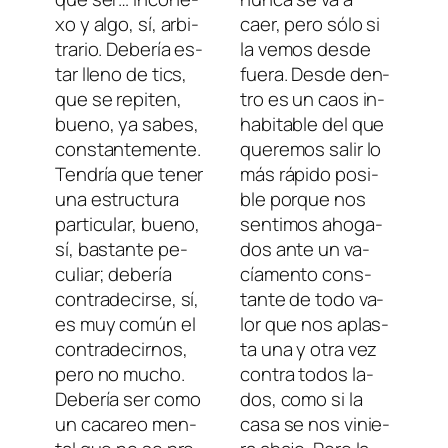
xo y al­go, sí, ar­bi­
caer, pe­ro só­lo si
tra­rio. Debería es­
la ve­mos des­de
tar lleno de tics,
fue­ra. Desde den­
que se re­pi­ten,
tro es un caos in­
bueno, ya sa­bes,
ha­bi­ta­ble del que
cons­tan­te­men­te.
que­re­mos sa­lir lo
Tendría que te­ner
más rá­pi­do po­si­
una es­truc­tu­ra
ble por­que nos
par­ti­cu­lar, bueno,
sen­ti­mos aho­ga­
sí, bas­tan­te pe­
dos an­te un va­
cu­liar; de­be­ría
cía­men­to cons­
con­tra­de­cir­se, sí,
tan­te de to­do va­
es muy co­mún el
lor que nos aplas­
con­tra­de­cir­nos,
ta una y otra vez
pe­ro no mu­cho.
con­tra to­dos la­
Debería ser co­mo
dos, co­mo si la
un ca­careo men­
ca­sa se nos vi­nie­