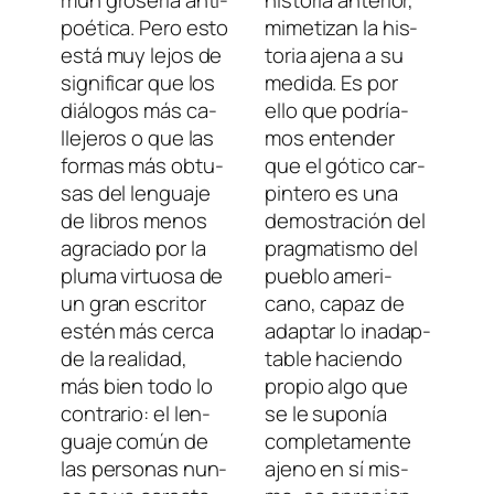
poética. Pero es­to
mi­me­ti­zan la his­
es­tá muy le­jos de
to­ria aje­na a su
sig­ni­fi­car que los
me­di­da. Es por
diá­lo­gos más ca­
ello que po­dría­
lle­je­ros o que las
mos en­ten­der
for­mas más ob­tu­
que el gó­ti­co car­
sas del len­gua­je
pin­te­ro es una
de li­bros me­nos
de­mos­tra­ción del
agra­cia­do por la
prag­ma­tis­mo del
plu­ma vir­tuo­sa de
pue­blo ame­ri­
un gran es­cri­tor
cano, ca­paz de
es­tén más cer­ca
adap­tar lo in­adap­
de la reali­dad,
ta­ble ha­cien­do
más bien to­do lo
pro­pio al­go que
con­tra­rio: el len­
se le su­po­nía
gua­je co­mún de
com­ple­ta­men­te
las per­so­nas nun­
ajeno en sí mis­