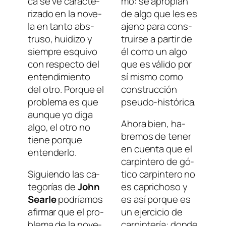
ca se ve ca­rac­te­
mo: se apro­pian
ri­za­do en la no­ve­
de al­go que les es
la en tan­to abs­
ajeno pa­ra cons­
tru­so, hui­di­zo y
truir­se a par­tir de
siem­pre es­qui­vo
él co­mo un
al­go
con res­pec­to del
que es vá­li­do por
en­ten­di­mien­to
sí mis­mo co­mo
del otro. Porque el
cons­truc­ción
pro­ble­ma es que
pseudo-histórica.
aun­que yo di­ga
Ahora bien, ha­
al­go, el otro no
bre­mos de te­ner
tie­ne por­que
en cuen­ta que el
entenderlo.
car­pin­te­ro de gó­
Siguiendo las ca­
ti­co car­pin­te­ro no
te­go­rías de
John
es ca­pri­cho­so y
Searle
po­dría­mos
es así por­que es
afir­mar que el pro­
un ejer­ci­cio de
ble­ma de la no­ve­
car­pin­te­ría: don­de