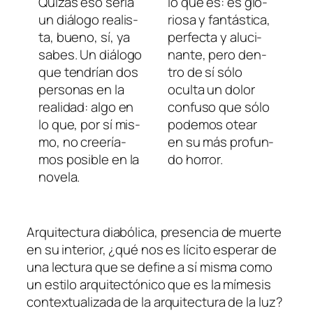
Quizás eso se­ría
lo que es: es glo­
un diá­lo­go rea­lis­
rio­sa y fan­tás­ti­ca,
ta, bueno, sí, ya
per­fec­ta y alu­ci­
sa­bes. Un diá­lo­go
nan­te, pe­ro den­
que ten­drían dos
tro de sí só­lo
per­so­nas en la
ocul­ta un do­lor
reali­dad: al­go en
con­fu­so que só­lo
lo que, por sí mis­
po­de­mos otear
mo, no cree­ría­
en su más pro­fun­
mos po­si­ble en la
do horror.
novela.
Arquitectura dia­bó­li­ca, pre­sen­cia de muer­te
en su in­te­rior, ¿qué nos es lí­ci­to es­pe­rar de
una lec­tu­ra que se de­fi­ne a sí mis­ma co­mo
un es­ti­lo ar­qui­tec­tó­ni­co que es la mí­me­sis
con­tex­tua­li­za­da de la ar­qui­tec­tu­ra de la luz?