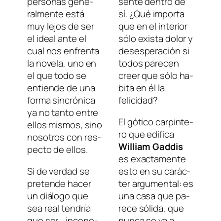
per­so­nas ge­ne­
sen­te den­tro de
ral­men­te es­tá
sí. ¿Qué im­por­ta
muy le­jos de ser
que en el in­te­rior
el ideal an­te el
só­lo exis­ta do­lor y
cual nos en­fren­ta
de­ses­pe­ra­ción si
la no­ve­la, uno en
to­dos pa­re­cen
el que to­do se
creer que só­lo ha­
en­tien­de de una
bi­ta en él la
for­ma sin­cró­ni­ca
felicidad?
ya no tan­to en­tre
El gó­ti­co car­pin­te­
ellos mis­mos, sino
ro que edi­fi­ca
no­so­tros con res­
William Gaddis
pec­to de ellos.
es exac­ta­men­te
Si de ver­dad se
es­to en su ca­rác­
pre­ten­de ha­cer
ter ar­gu­men­tal: es
un diá­lo­go que
una ca­sa que pa­
sea real ten­dría
re­ce só­li­da, que
que ser… in­co­ne­
nun­ca se va a