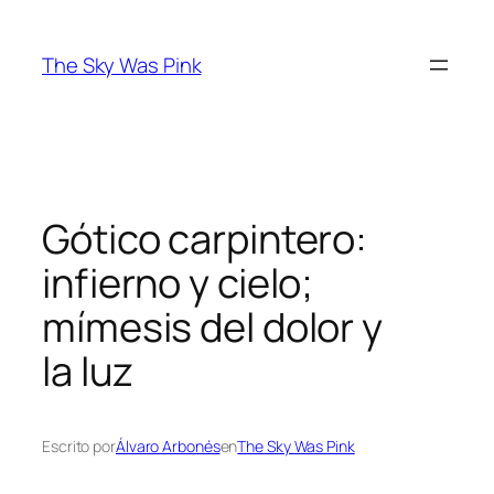
Saltar
al
The Sky Was Pink
contenido
Gótico carpintero:
infierno y cielo;
mímesis del dolor y
la luz
Escrito por
Álvaro Arbonés
en
The Sky Was Pink