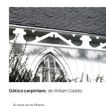
Gótico car­pin­te­ro
, de William Gaddis
Aunque la li­te­ra­