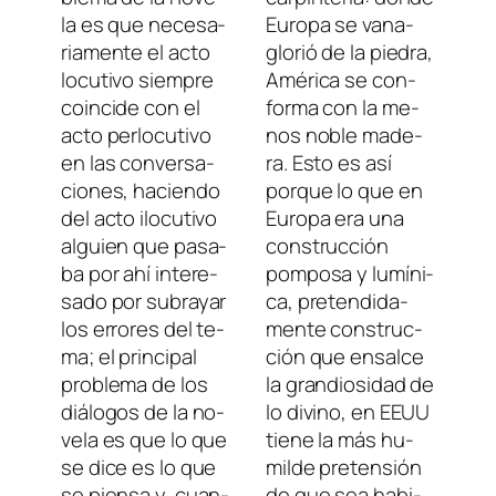
la es que ne­ce­sa­
Europa se va­na­
ria­men­te el ac­to
glo­rió de la pie­dra,
lo­cu­ti­vo siem­pre
América se con­
coin­ci­de con el
for­ma con la me­
ac­to per­lo­cu­ti­vo
nos no­ble ma­de­
en las con­ver­sa­
ra. Esto es así
cio­nes, ha­cien­do
por­que lo que en
del ac­to ilo­cu­ti­vo
Europa era una
al­guien que pa­sa­
cons­truc­ción
ba por ahí in­tere­
pom­po­sa y lu­mí­ni­
sa­do por sub­ra­yar
ca, pre­ten­di­da­
los erro­res del te­
men­te cons­truc­
ma; el prin­ci­pal
ción que en­sal­ce
pro­ble­ma de los
la gran­dio­si­dad de
diá­lo­gos de la no­
lo di­vino, en
EEUU
ve­la es que lo que
tie­ne la más hu­
se di­ce es lo que
mil­de pre­ten­sión
se pien­sa y, cuan­
de que sea ha­bi­