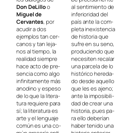
Don DeLillo
o
al sen­ti­mien­to de
Miguel de
in­fe­rio­ri­dad del
Cervantes
, por
país an­te la com­
acu­dir a dos
ple­ta in­exis­ten­cia
ejem­plos tan cer­
de his­to­ria que
ca­nos y tan le­ja­
su­fre en su seno,
nos al tiem­po, la
pro­du­cien­do que
reali­dad siem­pre
ne­ce­si­ten re­ca­lar
ha­ce ac­to de pre­
una par­ce­la de lo
sen­cia co­mo al­go
his­tó­ri­co he­re­da­
in­fi­ni­ta­men­te más
do des­de aque­llo
ano­dino y es­pe­so
que les es ajeno;
de lo que la li­te­ra­
an­te la im­po­si­bi­li­
tu­ra re­quie­re pa­ra
dad de crear una
sí; la li­te­ra­tu­ra es
his­to­ria, pues pa­
ar­te y el len­gua­je
ra ello de­be­rían
co­mún es una co­
ha­ber te­ni­do una
mún gro­se­ría anti-
his­to­ria an­te­rior,