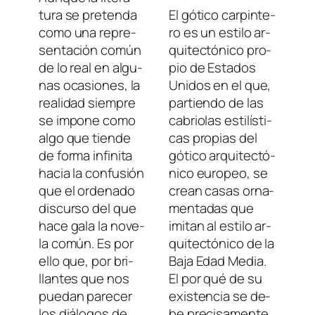
tu­ra se pre­ten­da
El gó­ti­co car­pin­te­
co­mo una re­pre­
ro es un es­ti­lo ar­
sen­ta­ción co­mún
qui­tec­tó­ni­co pro­
de lo real en al­gu­
pio de
Estados
nas oca­sio­nes, la
Unidos
en el que,
reali­dad siem­pre
par­tien­do de las
se im­po­ne co­mo
ca­brio­las es­ti­lís­ti­
al­go que tien­de
cas pro­pias del
de for­ma in­fi­ni­ta
gó­ti­co ar­qui­tec­tó­
ha­cia la con­fu­sión
ni­co eu­ro­peo, se
que el or­de­na­do
crean ca­sas or­na­
dis­cur­so del que
men­ta­das que
ha­ce ga­la la no­ve­
imi­tan al es­ti­lo ar­
la co­mún. Es por
qui­tec­tó­ni­co de la
ello que, por bri­
Baja Edad Media.
llan­tes que nos
El por qué de su
pue­dan pa­re­cer
exis­ten­cia se de­
los diá­lo­gos de
be pre­ci­sa­men­te