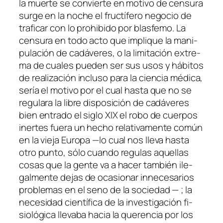
la muer­te se con­vier­te en mo­ti­vo de cen­su­ra
sur­ge en la no­che el fruc­tí­fe­ro ne­go­cio de
tra­fi­car con lo prohi­bi­do por blas­fe­mo. La
cen­su­ra en to­do ac­to que im­pli­que la ma­ni­
pu­la­ción de ca­dá­ve­res, o la li­mi­ta­ción ex­tre­
ma de cua­les pue­den ser sus usos y há­bi­tos
de rea­li­za­ción in­clu­so pa­ra la cien­cia mé­di­ca,
se­ría el mo­ti­vo por el cual has­ta que no se
re­gu­la­ra la li­bre dis­po­si­ción de ca­dá­ve­res
bien en­tra­do el si­glo XIX el ro­bo de cuer­pos
iner­tes fue­ra un he­cho re­la­ti­va­men­te co­mún
en la vie­ja
Europa
—lo cual nos lle­va has­ta
otro pun­to, só­lo cuan­do re­gu­las aque­llas
co­sas que la gen­te va a ha­cer tam­bién ile­
gal­men­te de­jas de oca­sio­nar in­ne­ce­sa­rios
pro­ble­mas en el seno de la so­cie­dad — ; la
ne­ce­si­dad cien­tí­fi­ca de la in­ves­ti­ga­ción fi­
sio­ló­gi­ca lle­va­ba ha­cia la que­ren­cia por los