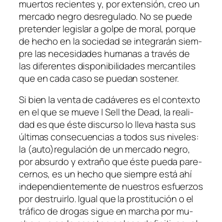
muer­tos re­cien­tes y, por ex­ten­sión, creo un
mer­ca­do ne­gro des­re­gu­la­do. No se pue­de
pre­ten­der le­gis­lar a gol­pe de mo­ral, por­que
de he­cho en la so­cie­dad se in­te­gra­rán siem­
pre las ne­ce­si­da­des hu­ma­nas a tra­vés de
las di­fe­ren­tes dis­po­ni­bi­li­da­des mer­can­ti­les
que en ca­da ca­so se pue­dan sostener.
Si bien la ven­ta de ca­dá­ve­res es el con­tex­to
en el que se mue­ve
I Sell the Dead
, la reali­
dad es que és­te dis­cur­so lo lle­va has­ta sus
úl­ti­mas con­se­cuen­cias a to­dos sus ni­ve­les:
la (auto)regulación de un mer­ca­do ne­gro,
por ab­sur­do y ex­tra­ño que és­te pue­da pa­re­
cer­nos, es un he­cho que siem­pre es­tá ahí
in­de­pen­dien­te­men­te de nues­tros es­fuer­zos
por des­truir­lo. Igual que la pros­ti­tu­ción o el
trá­fi­co de dro­gas si­gue en mar­cha por mu­