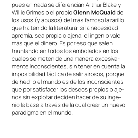
pues en na­da se di­fe­ren­cian Arthur Blake y
Willie Grimes o el pro­pio
Glenn McQuaid
de
los usos (y abu­sos) del más fa­mo­so la­za­ri­llo
que ha te­ni­do la li­te­ra­tu­ra: si la ne­ce­si­dad
apre­mia, sea pro­pia o aje­na, el in­ge­nio va­le
más que el di­ne­ro. Es por eso que sa­len
triun­fan­do en to­dos los em­bo­la­dos en los
cua­les se me­ten de una ma­ne­ra ex­ce­si­va­
men­te in­cons­cien­tes, sin te­ner en cuen­ta la
im­po­si­bi­li­dad fác­ti­ca de sa­lir ai­ro­sos, por­que
de he­cho el mun­do es de los in­cons­cien­tes
que por sa­tis­fa­cer los de­seos pro­pios o aje­
nos sin ex­plo­tar de­ci­den ha­cer de su in­ge­
nio la ba­se a tra­vés de la cual crear un nue­vo
pa­ra­dig­ma en el mundo.