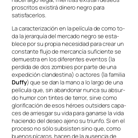
pros­cri­tos exis­ti­rá di­ne­ro ne­gro pa­ra
satisfacerlos.
La ca­rac­te­ri­za­ción en la pe­lí­cu­la de co­mo to­
da la je­rar­quía del mer­ca­do ne­gro se es­ta­
ble­ce por su pro­pia ne­ce­si­dad pa­ra crear un
cons­tan­te flu­jo de mer­can­cía su­fi­cien­te se
de­mues­tra en los di­fe­ren­tes even­tos (la
per­di­da de dos
zom­bies
por par­te de una
ex­pe­di­ción clan­des­ti­na) o ac­to­res (la fa­mi­lia
Duffy
) que se dan la mano a lo lar­go de una
pe­lí­cu­la que, sin aban­do­nar nun­ca su ab­sur­
do hu­mor con tin­tes de te­rror, sir­ve co­mo
glo­ri­fi­ca­ción de esos hé­roes
outsi­ders
ca­pa­
ces de arries­gar su vi­da pa­ra ga­nar­se la vi­da
ha­cien­do del de­seo ajeno su triun­fo. Si en el
pro­ce­so no só­lo sub­sis­ten sino que, co­mo
bue­nos pí­ca­ros, ha­cen de la au­sen­cia de