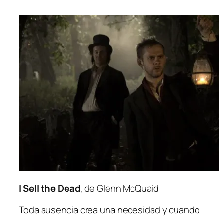
I Sell the Dead
, de Glenn McQuaid
Toda au­sen­cia crea una ne­ce­si­dad y cuan­do