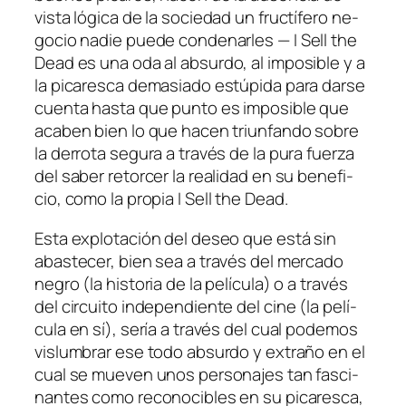
vis­ta ló­gi­ca de la so­cie­dad un fruc­tí­fe­ro ne­
go­cio na­die pue­de con­de­nar­les —
I Sell the
Dead
es una oda al ab­sur­do, al im­po­si­ble y a
la pi­ca­res­ca de­ma­sia­do es­tú­pi­da pa­ra dar­se
cuen­ta has­ta que pun­to es im­po­si­ble que
aca­ben bien lo que ha­cen triun­fan­do so­bre
la de­rro­ta se­gu­ra a tra­vés de la pu­ra fuer­za
del sa­ber re­tor­cer la reali­dad en su be­ne­fi­
cio, co­mo la pro­pia
I Sell the Dead
.
Esta ex­plo­ta­ción del de­seo que es­tá sin
abas­te­cer, bien sea a tra­vés del mer­ca­do
ne­gro (la his­to­ria de la pe­lí­cu­la) o a tra­vés
del cir­cui­to in­de­pen­dien­te del ci­ne (la pe­lí­
cu­la en sí), se­ría a tra­vés del cual po­de­mos
vis­lum­brar ese to­do ab­sur­do y ex­tra­ño en el
cual se mue­ven unos per­so­na­jes tan fas­ci­
nan­tes co­mo re­co­no­ci­bles en su pi­ca­res­ca,