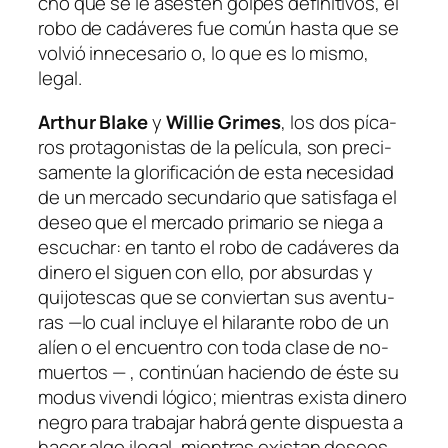
cho que se le ases­ten
gol­pes de­fi­ni­ti­vos
, el
ro­bo de ca­dá­ve­res fue co­mún has­ta que se
vol­vió in­ne­ce­sa­rio o, lo que es lo mis­mo,
legal.
Arthur Blake
y
Willie Grimes
, los dos pí­ca­
ros pro­ta­go­nis­tas de la pe­lí­cu­la, son pre­ci­
sa­men­te la glo­ri­fi­ca­ción de es­ta ne­ce­si­dad
de un mer­ca­do se­cun­da­rio que sa­tis­fa­ga el
de­seo que el mer­ca­do pri­ma­rio se nie­ga a
es­cu­char: en tan­to el ro­bo de ca­dá­ve­res da
di­ne­ro el si­guen con ello, por ab­sur­das y
qui­jo­tes­cas que se con­vier­tan sus aven­tu­
ras —lo cual in­clu­ye el hi­la­ran­te ro­bo de un
alíen o el en­cuen­tro con to­da cla­se de no-
muertos — , con­ti­núan ha­cien­do de és­te su
mo­dus vi­ven­di
ló­gi­co; mien­tras exis­ta di­ne­ro
ne­gro pa­ra tra­ba­jar ha­brá gen­te dis­pues­ta a
ha­cer al­go ile­gal, mien­tras exis­tan de­seos