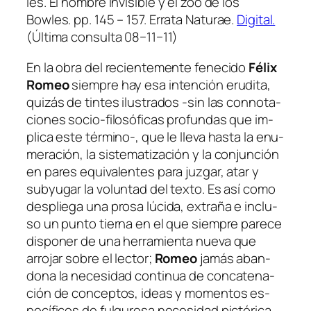
les.
El hom­bre in­vi­si­ble y el zoo de los
Bowles.
pp. 145 – 157. Errata Naturae.
Digital.
(Última con­sul­ta 08−11−11)
En la obra del re­cien­te­men­te fe­ne­ci­do
Félix
Romeo
siem­pre hay esa in­ten­ción eru­di­ta,
qui­zás de tin­tes ilus­tra­dos ‑sin las con­no­ta­
cio­nes socio-filosóficas pro­fun­das que im­
pli­ca es­te término‑, que le lle­va has­ta la enu­
me­ra­ción, la sis­te­ma­ti­za­ción y la con­jun­ción
en pa­res equi­va­len­tes pa­ra juz­gar, atar y
sub­yu­gar la vo­lun­tad del tex­to. Es así co­mo
des­plie­ga una pro­sa lú­ci­da, ex­tra­ña e in­clu­
so un pun­to tier­na en el que siem­pre pa­re­ce
dis­po­ner de una he­rra­mien­ta nue­va que
arro­jar so­bre el lec­tor;
Romeo
ja­más aban­
do­na la ne­ce­si­dad con­ti­nua de con­ca­te­na­
ción de con­cep­tos, ideas y mo­men­tos es­
pe­cí­fi­cos de ful­gu­ro­sa ne­ce­si­dad pic­tó­ri­ca.