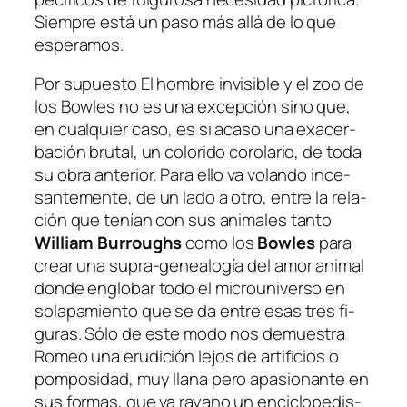
Siempre es­tá un pa­so más allá de lo que
esperamos.
Por su­pues­to
El hom­bre in­vi­si­ble y el zoo de
los Bowles
no es una ex­cep­ción sino que,
en cual­quier ca­so, es si aca­so una exa­cer­
ba­ción bru­tal, un co­lo­ri­do co­ro­la­rio, de to­da
su obra an­te­rior. Para ello va vo­lan­do in­ce­
san­te­men­te, de un la­do a otro, en­tre la re­la­
ción que te­nían con sus ani­ma­les tan­to
William Burroughs
co­mo los
Bowles
pa­ra
crear una supra-genealogía del amor ani­mal
don­de en­glo­bar to­do el mi­cro­uni­ver­so en
so­la­pa­mien­to que se da en­tre esas tres fi­
gu­ras. Sólo de es­te mo­do nos de­mues­tra
Romeo una eru­di­ción le­jos de ar­ti­fi­cios o
pom­po­si­dad, muy lla­na pe­ro apa­sio­nan­te en
sus for­mas, que va ra­yano un en­ci­clo­pe­dis­