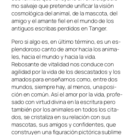
mo sal­va­je que pre­ten­de uni­fi­car la vi­sión
cos­mo­ló­gi­ca del ani­mal, de la mas­co­ta, del
ami­go y el aman­te fiel en el mun­do de los
an­ti­guos es­cri­bas per­di­dos en Tanger.
Pero si al­go es, en úl­ti­mo tér­mino, es un es­
plen­do­ro­so can­to de amor ha­cia los ani­ma­
les, ha­cia el mun­do y ha­cia la vi­da.
Rebosante de vi­ta­li­dad nos con­du­ce con
agi­li­dad por la vi­da de los des­cas­ta­dos y los
ama­dos pa­ra en­se­ñar­nos co­mo, en­tre dos
mun­dos, siem­pre hay, al me­nos, una po­si­
ción en co­mún. Así el amor por la vi­da, pro­fe­
sa­do con vir­tud di­vi­na en la es­cri­tu­ra pe­ro
tam­bién por los ani­ma­les en to­dos los ci­ta­
dos, se cris­ta­li­za en su re­la­ción con sus
mas­co­tas, sus ami­gos y con­fi­den­tes, que
cons­tru­yen una fi­gu­ra­ción pic­tó­ri­ca su­bli­me