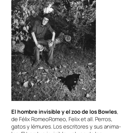
El hom­bre in­vi­si­ble y el zoo de los Bowles
,
de Félix Romeo
Romeo, Felix et all. Perros,
ga­tos y lé­mu­res. Los es­cri­to­res y sus ani­ma­