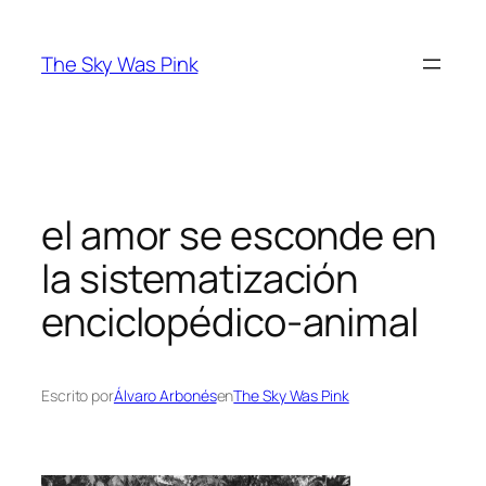
Saltar
al
The Sky Was Pink
contenido
el amor se esconde en
la sistematización
enciclopédico-animal
Escrito por
Álvaro Arbonés
en
The Sky Was Pink