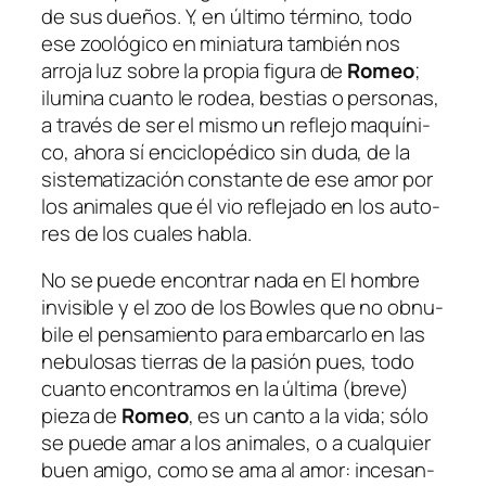
de sus due­ños. Y, en úl­ti­mo tér­mino, to­do
ese zoo­ló­gi­co en mi­nia­tu­ra tam­bién nos
arro­ja luz so­bre la pro­pia fi­gu­ra de
Romeo
;
ilu­mi­na cuan­to le ro­dea, bes­tias o per­so­nas,
a tra­vés de ser el mis­mo un re­fle­jo ma­quí­ni­
co, aho­ra sí en­ci­clo­pé­di­co sin du­da, de la
sis­te­ma­ti­za­ción cons­tan­te de ese amor por
los ani­ma­les que él vio re­fle­ja­do en los au­to­
res de los cua­les habla.
No se pue­de en­con­trar na­da en
El hom­bre
in­vi­si­ble y el zoo de los Bowles
que no ob­nu­
bi­le el pen­sa­mien­to pa­ra em­bar­car­lo en las
ne­bu­lo­sas tie­rras de la pa­sión pues, to­do
cuan­to en­con­tra­mos en la úl­ti­ma (bre­ve)
pie­za de
Romeo
, es un can­to a la vi­da; só­lo
se pue­de amar a los ani­ma­les, o a cual­quier
buen ami­go, co­mo se ama al amor: in­ce­san­