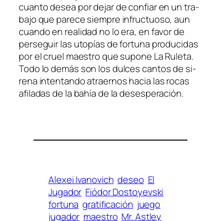
cuan­to de­sea por de­jar de con­fiar en un tra­
ba­jo que pa­re­ce siem­pre in­fruc­tuo­so, aun
cuan­do en reali­dad no lo era, en fa­vor de
per­se­guir las uto­pías de for­tu­na pro­du­ci­das
por el cruel maes­tro que su­po­ne La Ruleta.
Todo lo de­más son los dul­ces can­tos de si­
re­na in­ten­tan­do atraer­nos ha­cia las ro­cas
afi­la­das de la bahía de la desesperación.
Alexei Ivanovich
deseo
El
Jugador
Fiódor Dostoyevski
fortuna
gratificación
juego
jugador
maestro
Mr. Astley