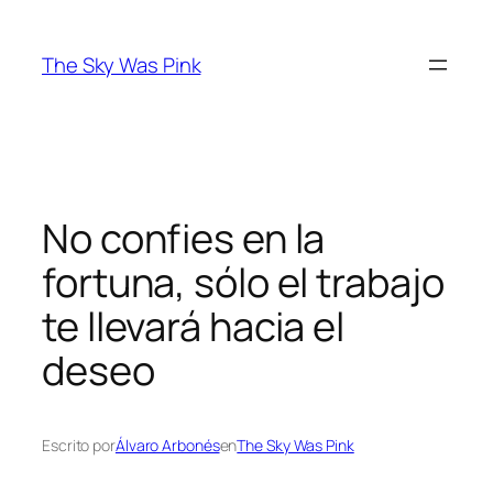
Saltar
al
The Sky Was Pink
contenido
No confies en la
fortuna, sólo el trabajo
te llevará hacia el
deseo
Escrito por
Álvaro Arbonés
en
The Sky Was Pink