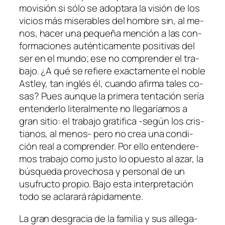
mo­vi­sión si só­lo se adop­ta­ra la vi­sión de los
vi­cios más mi­se­ra­bles del hom­bre sin, al me­
nos, ha­cer una pe­que­ña men­ción a las con­
for­ma­cio­nes au­tén­ti­ca­men­te po­si­ti­vas del
ser en el mun­do; ese
no com­pren­der el tra­
ba­jo
. ¿A qué se re­fie­re exac­ta­men­te el no­ble
Astley, tan in­glés él, cuan­do afir­ma ta­les co­
sas? Pues aun­que la pri­me­ra ten­ta­ción se­ría
en­ten­der­lo li­te­ral­men­te no lle­ga­ría­mos a
gran si­tio: el tra­ba­jo gra­ti­fi­ca ‑se­gún los cris­
tia­nos, al menos- pe­ro no crea una con­di­
ción real a com­pren­der. Por ello en­ten­de­re­
mos
tra­ba­jo
co­mo jus­to lo opues­to al azar, la
bús­que­da pro­ve­cho­sa y per­so­nal de un
usu­fruc­to pro­pio. Bajo es­ta in­ter­pre­ta­ción
to­do se acla­ra­rá rápidamente.
La gran des­gra­cia de la fa­mi­lia y sus alle­ga­