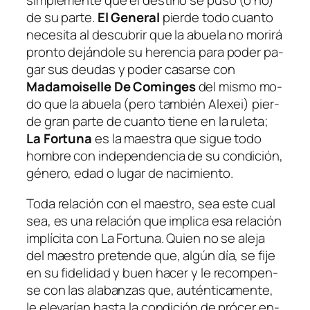
sim­ple­men­te que el des­tino se pu­so (o no)
de su par­te.
El General
pier­de to­do cuan­to
ne­ce­si­ta al des­cu­brir que la abue­la no mo­ri­rá
pron­to de­ján­do­le su he­ren­cia pa­ra po­der pa­
gar sus deu­das y po­der ca­sar­se con
Madamoiselle De Cominges
del mis­mo mo­
do que la abue­la (pe­ro tam­bién Alexei) pier­
de gran par­te de cuan­to tie­ne en la ru­le­ta;
La Fortuna
es la maes­tra que si­gue to­do
hom­bre con in­de­pen­den­cia de su con­di­ción,
gé­ne­ro, edad o lu­gar de nacimiento.
Toda re­la­ción con el maes­tro, sea es­te cual
sea, es una re­la­ción que im­pli­ca esa re­la­ción
im­plí­ci­ta con La Fortuna. Quien no se ale­ja
del maes­tro pre­ten­de que, al­gún día, se fi­je
en su fi­de­li­dad y buen ha­cer y le re­com­pen­
se con las ala­ban­zas que, au­tén­ti­ca­men­te,
le ele­va­rían has­ta la con­di­ción de pró­cer en­