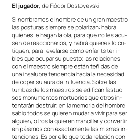
El ju­ga­dor
, de Fiódor Dostoyevski
Si nom­bra­mos el nom­bre de un gran maes­tro
las pos­tu­ras siem­pre se po­la­ri­zan: ha­brá
quie­nes le ha­gan la ola, pa­ra que no les acu­
sen de reac­cio­na­rios, y ha­brá quie­nes lo cri­
ti­quen, pa­ra re­ve­lar­se co­mo
en­fants te­rri­
bles
que ocu­par su pues­to; las re­la­cio­nes
con el maes­tro siem­pre es­tán te­ñi­das de
una in­sa­lu­bre ten­den­cia ha­cia la ne­ce­si­dad
de co­par su au­ra de in­fluen­cia. Sobre las
tum­bas de los maes­tros se edi­fi­can fas­tuo­
sos mo­nu­men­tos mor­tuo­rios que otros in­
ten­ta­rán des­truir; en la me­mo­ria del hom­bre
sa­bio to­dos se quie­ren mu­dar a vi­vir pa­ra ser
al­guien, otros la quie­ren man­ci­llar y con­ver­tir
en pá­ra­mos con exac­ta­men­te las mis­mas in­
ten­cio­nes. Es por ello que to­da re­la­ción con