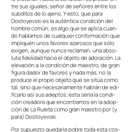
tre sus igua­les; se­ñor de se­ño­res en­tre los
súb­di­tos de lo ajeno. Y es­to, que pa­ra
Dostoyevski es la au­tén­ti­ca con­di­ción del
hom­bre co­mún, es al­go que se apli­ca cuan­
do ha­bla­mos de cual­quier con­for­ma­ción que
im­pli­quen unos fa­vo­res aza­ro­sos que só­lo
exi­gen, aun­que nun­ca re­cla­man, una ab­so­
lu­ta fi­de­li­dad ha­cia el ob­je­to de ado­ra­ción. La
ele­va­ción a la con­di­ción de maes­tro, de gran
fi­gu­ra da­dor de fa­vo­res
y na­da más
, no la
pro­du­ce el pro­pio ob­je­to que se si­túa co­mo
tal, sino que ne­ce­sa­ria­men­te ha­brán de edi­
fi­car­lo así sus adep­tos; es­ta se­ría la con­di­
ción crea­do­ra que en­con­tra­mos en la adop­
ción de La Ruleta co­mo gran maes­tro por (y
pa­ra) Dostoyevski.
Por su­pues­to que­da­ría po­bre to­da es­ta cos­