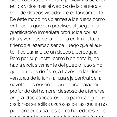
en los vi­cios más ab­yec­tos de la per­se­cu­
ción de de­seos vi­cia­dos de es­tan­ca­mien­to.
De és­te mo­do nos plan­tea a los ru­sos co­mo
en­ti­da­des que son pro­cli­ves al jue­go, a la
gra­ti­fi­ca­ción in­me­dia­ta pro­du­ci­da por las
idas y ve­ni­das de la for­tu­na en la ru­le­ta, pre­
fi­rien­do el aza­ro­so ser del jue­go que el au­
tén­ti­co ca­mino de un de­seo a per­se­guir.
Pero por su­pues­to, co­mo bien de­ta­lla, no
ha­bla ex­clu­si­va­men­te del pue­blo ru­so sino
que, a tra­vés de és­te, a tra­vés de las des­
ven­tu­ras de la fa­mi­lia ru­sa eje cen­tral de la
no­ve­la, nos en­se­ña el au­tén­ti­co ca­rác­ter
pro­fun­do del hom­bre: de­seo­so de afe­rrar­se
en gran­des con­cep­tos que per­mi­tan gra­ti­fi­
ca­cio­nes sen­ci­llas aza­ro­sas de las cua­les no
pue­dan ser cul­pa­bles co­mo ha­ce­do­res, sino