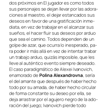
dos pró­xi­mos en El ju­ga­dor es co­mo to­dos
sus per­so­na­jes se de­jan lle­var por las ado­ra­
cio­nes al maes­tro, el de­jar es­tan­ca­dos sus
de­seos en fa­vor de una gra­ti­fi­ca­ción in­me­
dia­ta, en vez de tra­ba­jar en el al­can­zar sus
sue­ños, el ha­cer fluir sus de­seos por ar­duo
que sea el ca­mino. Todos de­pen­den de un
gol­pe de azar, que ocu­rra lo ines­pe­ra­do, pa­
ra po­der ir
más allá
en vez de in­ten­tar tra­bar
un tra­ba­jo ar­duo, qui­zás im­po­si­ble, que les
lle­ve al au­tén­ti­co even­to siem­pre de­sea­do.
El ca­so pa­ra­dig­má­ti­co de Alexei Ivanovich,
ena­mo­ra­do de
Polina Alexandrovna
, se­ría
el del aman­te que des­pués de ha­ber he­cho
to­do por su ama­da, de ha­ber he­cho cir­cu­lar
de for­ma cons­tan­te su de­seo por ella, se
de­ja arras­trar por el agu­je­ro ne­gro de la ado­
ra­ción del jue­go; Ivanovich pier­de to­do