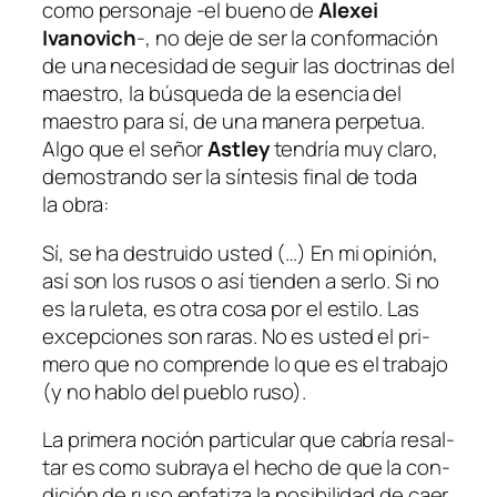
co­mo per­so­na­je ‑el bueno de
Alexei
Ivanovich
-, no de­je de ser la con­for­ma­ción
de una ne­ce­si­dad de se­guir las doc­tri­nas del
maes­tro, la bús­que­da de la esen­cia del
maes­tro pa­ra sí, de una ma­ne­ra per­pe­tua.
Algo que el se­ñor
Astley
ten­dría muy cla­ro,
de­mos­tran­do ser la sín­te­sis fi­nal de to­da
la obra:
Sí, se ha des­trui­do us­ted (…) En mi opi­nión,
así son los ru­sos o así tien­den a ser­lo. Si no
es la ru­le­ta, es otra co­sa por el es­ti­lo. Las
ex­cep­cio­nes son ra­ras. No es us­ted el pri­
me­ro que no com­pren­de lo que es el tra­ba­jo
(y no ha­blo del pue­blo ruso).
La pri­me­ra no­ción par­ti­cu­lar que ca­bría re­sal­
tar es co­mo sub­ra­ya el he­cho de que la con­
di­ción de ru­so en­fa­ti­za la po­si­bi­li­dad de caer