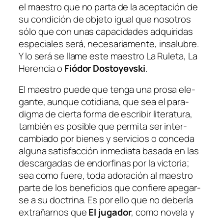
el maes­tro que no par­ta de la acep­ta­ción de
su con­di­ción de ob­je­to
igual que no­so­tros
só­lo que con unas ca­pa­ci­da­des ad­qui­ri­das
es­pe­cia­les se­rá, ne­ce­sa­ria­men­te, in­sa­lu­bre.
Y lo se­rá se lla­me es­te maes­tro La Ruleta, La
Herencia o
Fiódor Dostoyevski
.
El maes­tro pue­de que ten­ga una pro­sa ele­
gan­te, aun­que co­ti­dia­na, que sea el pa­ra­
dig­ma de cier­ta for­ma de es­cri­bir li­te­ra­tu­ra,
tam­bién es po­si­ble que per­mi­ta ser in­ter­
cam­bia­do por bie­nes y ser­vi­cios o con­ce­da
al­gu­na sa­tis­fac­ción in­me­dia­ta ba­sa­da en las
des­car­ga­das de en­dor­fi­nas por la vic­to­ria;
sea co­mo fue­re, to­da ado­ra­ción al maes­tro
par­te de los be­ne­fi­cios que con­fie­re ape­gar­
se a su doc­tri­na. Es por ello que no de­be­ría
ex­tra­ñar­nos que
El ju­ga­dor
, co­mo no­ve­la y