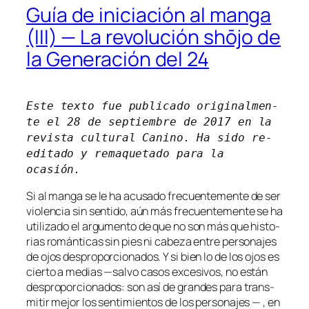
Guía de iniciación al manga
(III) — La revolución shōjo de
la Generación del 24
Este tex­to fue pu­bli­ca­do ori­gi­nal­men­
te el 28 de sep­tiem­bre de 2017 en la
re­vis­ta cul­tu­ral Canino. Ha si­do re­
edi­ta­do y re­ma­que­ta­do pa­ra la
ocasión.
Si al man­ga se le ha acu­sa­do fre­cuen­te­men­te de ser
vio­len­cia sin sen­ti­do, aún más fre­cuen­te­men­te se ha
uti­li­za­do el ar­gu­men­to de que no son más que his­to­
rias ro­mán­ti­cas sin pies ni ca­be­za en­tre per­so­na­jes
de ojos des­pro­por­cio­na­dos. Y si bien lo de los ojos es
cier­to a me­dias —sal­vo ca­sos ex­ce­si­vos, no es­tán
des­pro­por­cio­na­dos: son así de gran­des pa­ra trans­
mi­tir me­jor los sen­ti­mien­tos de los per­so­na­jes — , en