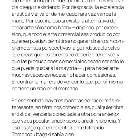
mo te­ner un lu­gar don­de dor­mir, co­mer tres ve­ces al
día o se­guir exis­tien­do. Por des­gra­cia, la ex­ce­len­cia
ar­tís­ti­ca y el va­lor de mer­ca­do ra­ra vez van de la
mano. Por eso, in­clu­so si exis­te la al­ter­na­ti­va de
crear ar­te só­lo co­mo hobby —de­jan­do, por ex­ten­
sión, que to­do el ar­te co­mer­cial sea pro­du­ci­do por
quie­nes pue­dan per­mi­tir­se no ga­nar di­ne­ro sin com­
pro­me­ter sus pers­pec­ti­vas: al­go in­de­sea­ble sal­vo
que creas que los obre­ros no de­be­rían te­ner voz y
que las pro­duc­cio­nes co­mer­cia­les de­ban ser só­lo lo
que pue­da gus­tar a la ma­yo­ría — , pa­ra ha­cer ar­te
mu­chas ve­ces es ne­ce­sa­rio ha­cer con­ce­sio­nes.
Encontrar la ma­ne­ra de ven­der lo que, por sí mis­mo,
no tie­ne un si­tio en el mercado.
En ese sen­ti­do, hay tres ma­ne­ras de ha­cer más in­
tere­san­te, en tér­mi­nos co­mer­cia­les, cual­quier obra
ar­tís­ti­ca: ven­der­la co­nec­ta­da a otra obra an­te­rior
que ya es po­pu­lar, aña­dir se­xo o aña­dir vio­len­cia. Y
eso es al­go que el re­cien­te­men­te fa­lle­ci­do
Tomonobu Itagaki sa­bía bien.