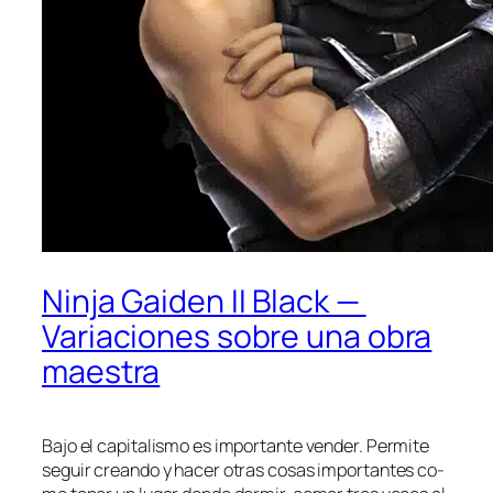
Ninja Gaiden II Black —
Variaciones sobre una obra
maestra
Bajo el ca­pi­ta­lis­mo es im­por­tan­te ven­der. Permite
se­guir crean­do y ha­cer otras co­sas im­por­tan­tes co­