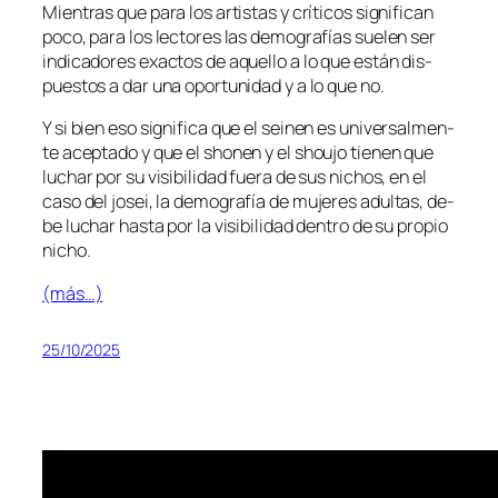
Mientras que pa­ra los ar­tis­tas y crí­ti­cos sig­ni­fi­can
po­co, pa­ra los lec­to­res las de­mo­gra­fías sue­len ser
in­di­ca­do­res exac­tos de aque­llo a lo que es­tán dis­
pues­tos a dar una opor­tu­ni­dad y a lo que no.
Y si bien eso sig­ni­fi­ca que el
sei­nen
es uni­ver­sal­men­
te acep­ta­do y que el
sho­nen
y el
shou­jo
tie­nen que
lu­char por su vi­si­bi­li­dad fue­ra de sus ni­chos, en el
ca­so del
jo­sei
, la de­mo­gra­fía de mu­je­res adul­tas, de­
be lu­char has­ta por la vi­si­bi­li­dad den­tro de su pro­pio
nicho.
(más…)
25/10/2025