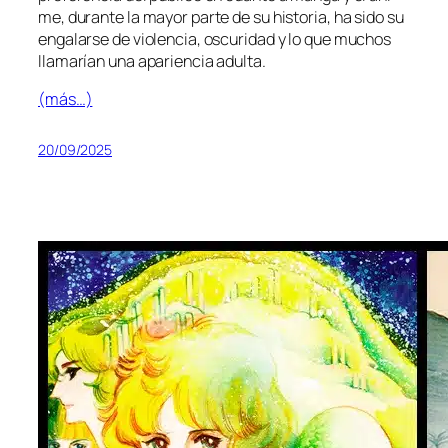
me, du­ran­te la ma­yor par­te de su his­to­ria, ha si­do su
en­ga­lar­se de vio­len­cia, os­cu­ri­dad y lo que mu­chos
lla­ma­rían una apa­rien­cia adulta.
(más…)
20/09/2025