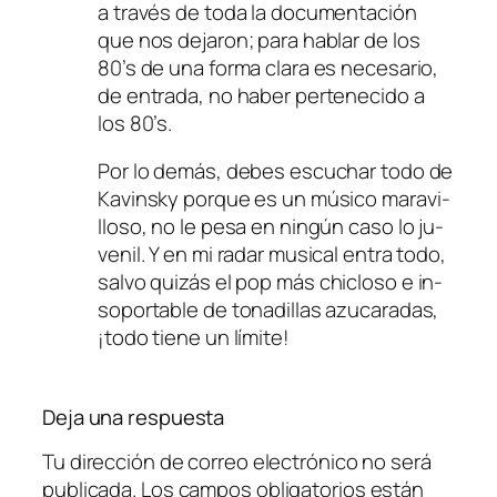
a tra­vés de to­da la do­cu­men­ta­ción
que nos de­ja­ron; pa­ra ha­blar de los
80’s de una for­ma cla­ra es ne­ce­sa­rio,
de en­tra­da, no ha­ber per­te­ne­ci­do a
los 80’s.
Por lo de­más, de­bes es­cu­char to­do de
Kavinsky por­que es un mú­si­co ma­ra­vi­
llo­so, no le pe­sa en nin­gún ca­so lo ju­
ve­nil. Y en mi ra­dar mu­si­cal en­tra to­do,
sal­vo qui­zás el
pop
más chi­clo­so e in­
so­por­ta­ble de to­na­di­llas azu­ca­ra­das,
¡to­do tie­ne un límite!
Deja una respuesta
Tu dirección de correo electrónico no será
publicada.
Los campos obligatorios están