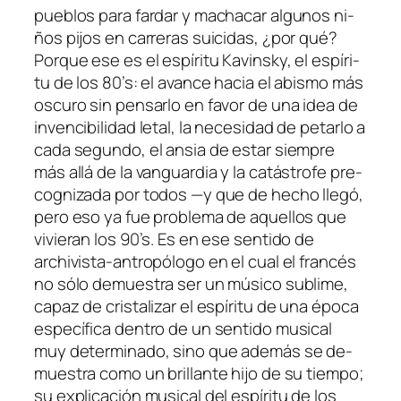
pue­blos pa­ra far­dar y ma­cha­car al­gu­nos ni­
ños pi­jos en ca­rre­ras sui­ci­das, ¿por qué?
Porque ese es el es­pí­ri­tu Kavinsky, el es­pí­ri­
tu de los 80’s: el avan­ce ha­cia el abis­mo más
os­cu­ro sin pen­sar­lo en fa­vor de una idea de
in­ven­ci­bi­li­dad le­tal, la ne­ce­si­dad de pe­tar­lo a
ca­da se­gun­do, el an­sia de es­tar siem­pre
más allá de la van­guar­dia y la ca­tás­tro­fe pre­
cog­ni­za­da por to­dos —y que de he­cho lle­gó,
pe­ro eso ya fue pro­ble­ma de aque­llos que
vi­vie­ran los 90’s. Es en ese sen­ti­do de
archivista-antropólogo en el cual el fran­cés
no só­lo de­mues­tra ser un mú­si­co su­bli­me,
ca­paz de cris­ta­li­zar el es­pí­ri­tu de una épo­ca
es­pe­cí­fi­ca den­tro de un sen­ti­do mu­si­cal
muy de­ter­mi­na­do, sino que ade­más se de­
mues­tra co­mo un bri­llan­te hi­jo de su tiem­po;
su ex­pli­ca­ción mu­si­cal del es­pí­ri­tu de los