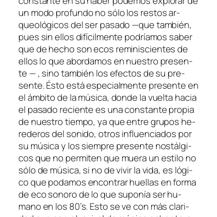
cons­tan­te en su ha­ber po­de­mos ex­plo­rar de
un mo­do pro­fun­do no só­lo los res­tos ar­
queo­ló­gi­cos del ser pa­sa­do —que tam­bién,
pues sin ellos di­fí­cil­men­te po­dría­mos sa­ber
que de he­cho son ecos re­mi­nis­cien­tes de
ellos lo que abor­da­mos en nues­tro pre­sen­
te — , sino tam­bién los efec­tos de su pre­
sen­te. Ésto es­tá es­pe­cial­men­te pre­sen­te en
el ám­bi­to de la mú­si­ca, don­de la vuel­ta ha­cia
el pa­sa­do re­cien­te es una cons­tan­te pro­pia
de nues­tro tiem­po, ya que en­tre gru­pos he­
re­de­ros del so­ni­do, otros in­fluen­cia­dos por
su mú­si­ca y los siem­pre pre­sen­te nos­tál­gi­
cos que no per­mi­ten que mue­ra un es­ti­lo no
só­lo de mú­si­ca, si no de vi­vir la vi­da, es ló­gi­
co que po­da­mos en­con­trar hue­llas en for­ma
de eco so­no­ro de lo que su­po­nía ser hu­
mano en los 80’s. Esto se ve con más cla­ri­