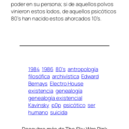
po­der en su per­so­na; si de aque­llos pol­vos
vi­nie­ron es­tos lo­dos, de aque­llos psi­có­ti­cos
80’s han na­ci­do es­tos ahor­ca­dos 10’s.
1984
1986
80's
antropología
filosófica
archivística
Edward
Bernays
Electro House
existencia
genealogía
genealogía existencial
Kavinsky
p0p
psicótico
ser
humano
suicida
Descubre más de The Sky Was Pink