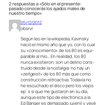
2 respuestas a «Sólo en el presente-
pasado conocerás los ajados males de
nuestro tiempo»
05/12/2012
obsrvr
Según leo en la wi­ki­pe­dia, Kavinsky
na­ció el mis­mo año que yo, con lo cual
su «co­no­ci­mien­to» de los 80 es equi­
pa­ra­ble al mío… En reali­dad, los 80
nun­ca exis­tie­ron, son un de­li­rio cons­
trui­do des­de la nos­tal­gia: no hay un
«zeit­geist» de los 80 más que co­mo
cons­truc­ción re­tro­ac­ti­va. Todavía no
he es­cu­cha­do el dis­co pe­ro los vie­jos
ep´s sí que me gus­ta­ron en su día,
aun­que es­te ti­po de elec­tró­ni­ca a la
Ed Banger es de­ma­sia­do ju­ve­nil y ye­yé