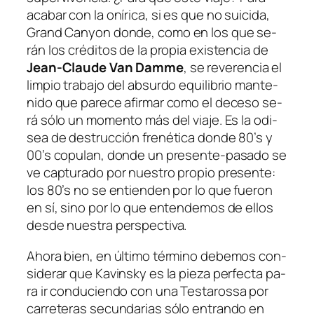
aca­bar con la oní­ri­ca, si es que no sui­ci­da,
Grand Canyon
don­de, co­mo en los que se­
rán los cré­di­tos de la pro­pia exis­ten­cia de
Jean-Claude Van Damme
, se re­ve­ren­cia el
lim­pio tra­ba­jo del ab­sur­do equi­li­brio man­te­
ni­do que pa­re­ce afir­mar co­mo el de­ce­so se­
rá só­lo un mo­men­to más del via­je. Es la odi­
sea de des­truc­ción fre­né­ti­ca don­de 80’s y
00’s co­pu­lan, don­de un presente-pasado se
ve cap­tu­ra­do por nues­tro pro­pio pre­sen­te:
los 80’s no se en­tien­den por lo que fue­ron
en sí, sino por lo que en­ten­de­mos de ellos
des­de nues­tra perspectiva.
Ahora bien, en úl­ti­mo tér­mino de­be­mos con­
si­de­rar que Kavinsky es la pie­za per­fec­ta pa­
ra ir con­du­cien­do con una
Testarossa
por
ca­rre­te­ras se­cun­da­rias só­lo en­tran­do en