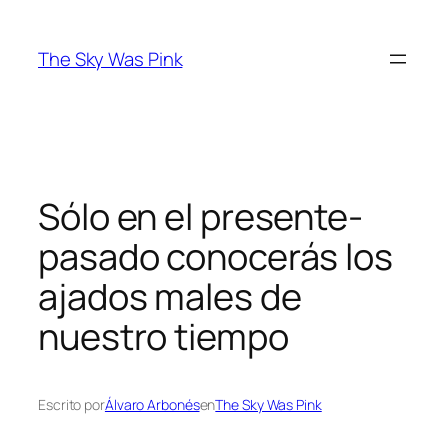
Saltar
al
The Sky Was Pink
contenido
Sólo en el presente-
pasado conocerás los
ajados males de
nuestro tiempo
Escrito por
Álvaro Arbonés
en
The Sky Was Pink