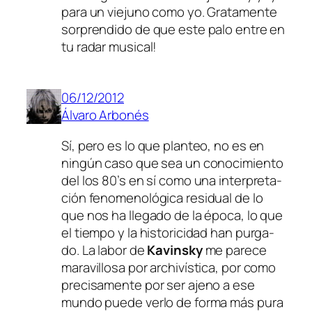
pa­ra un vie­juno co­mo yo. Gratamente
sor­pren­di­do de que es­te pa­lo en­tre en
tu ra­dar musical!
06/12/2012
Álvaro Arbonés
Sí, pe­ro es lo que plan­teo, no es en
nin­gún ca­so que sea un co­no­ci­mien­to
del los 80’s en sí co­mo una in­ter­pre­ta­
ción fe­no­me­no­ló­gi­ca re­si­dual de lo
que nos ha lle­ga­do de la épo­ca, lo que
el tiem­po y la his­to­ri­ci­dad han pur­ga­
do. La la­bor de
Kavinsky
me pa­re­ce
ma­ra­vi­llo­sa por ar­chi­vís­ti­ca, por co­mo
pre­ci­sa­men­te por ser ajeno a ese
mun­do pue­de ver­lo de for­ma más pu­ra