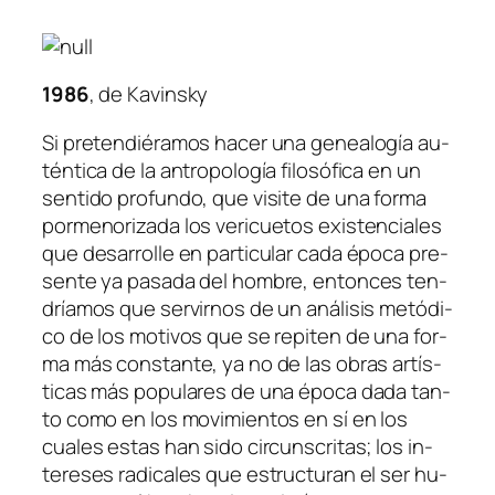
1986
, de Kavinsky
Si pre­ten­dié­ra­mos ha­cer una ge­nea­lo­gía au­
tén­ti­ca de la an­tro­po­lo­gía fi­lo­só­fi­ca en un
sen­ti­do pro­fun­do, que vi­si­te de una for­ma
por­me­no­ri­za­da los ve­ri­cue­tos exis­ten­cia­les
que de­sa­rro­lle en par­ti­cu­lar ca­da épo­ca pre­
sen­te ya pa­sa­da del hom­bre, en­ton­ces ten­
dría­mos que ser­vir­nos de un aná­li­sis me­tó­di­
co de los mo­ti­vos que se re­pi­ten de una for­
ma más cons­tan­te, ya no de las obras ar­tís­
ti­cas más po­pu­la­res de una épo­ca da­da tan­
to co­mo en los mo­vi­mien­tos en sí en los
cua­les es­tas han si­do cir­cuns­cri­tas; los in­
tere­ses ra­di­ca­les que es­truc­tu­ran el ser hu­