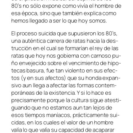
80’s no só­lo ex­po­ne co­mo vi­vía el hom­bre de
esa épo­ca, sino que tam­bién ex­pli­ca co­mo
he­mos lle­ga­do a ser lo que hoy somos.
El pro­ce­so sui­ci­da que su­pu­sie­ron los 80’s,
una au­tén­ti­ca ca­rre­ra de ra­tas ha­cia la des­
truc­ción en el cual se for­ma­rían el rey de las
ra­tas que hoy nos go­bier­na con car­no­so pu­
ño en­ve­je­ci­do so­bre el ven­ci­mien­to de hi­po­
te­cas ba­su­ra, fue tan vio­len­to en sus efec­
tos (y en sus afec­tos) que su hon­da ex­pan­
si­vo aun lle­ga a afec­tar las for­mas con­tem­
po­rá­neas de la exis­ten­cia. Y si lo ha­ce es
pre­ci­sa­men­te por­que la cul­tu­ra si­gue ates­ti­
guan­do que no es­ta­mos aun tan le­jos de
esos tiem­pos ma­nía­cos, prác­ti­ca­men­te sui­
ci­das, en los cua­les el va­lor de un hom­bre
va­lía lo que va­lía su ca­pa­ci­dad de aca­pa­rar