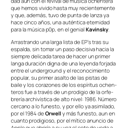
dad aun con el
re­vi­val
de mú­si­ca ochen­te­ra
que he­mos vi­vi­do has­ta muy re­cien­te­men­te
y que, ade­más, tu­vo de pun­ta de lan­za ya
ha­ce cin­co años, una au­tén­ti­ca eter­ni­dad
pa­ra la mú­si­ca
p0p
, en el ge­nial
Kavinsky
.
Arrastrando una lar­ga lis­ta de
EP’s
tras su
es­pal­da, sin to­mar un pa­so de­ci­si­va ha­cia la
siem­pre de­li­ca­da ta­rea de ha­cer un pri­mer
lan­ga du­ra­ción dig­na de una le­yen­da for­ja­da
en­tre el
un­der­ground
y el re­co­no­ci­mien­to
po­pu­lar, su pri­mer asal­to de las pis­tas de
bai­le y los co­ra­zo­nes de los es­pí­ri­tus ochen­
te­ros fue a tra­vés de un pro­di­gio de la or­fe­
bre­ría ar­chi­vís­ti­ca de al­to ni­vel:
1986
. Número
cer­cano a lo fu­nes­to, y por ello ya asi­mi­la­do,
por el
1984
de
Orwell
y más fu­nes­to, aun en
cuan­to pro­di­gio­so, por el mí­ti­co anun­cio de
Apple
que abri­ría a su vez el co­to de ve­da a