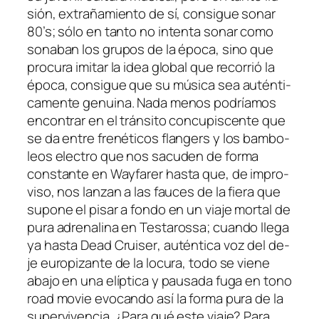
sión, ex­tra­ña­mien­to de sí, con­si­gue
so­nar
80’s
; só­lo en tan­to no in­ten­ta so­nar co­mo
so­na­ban los gru­pos de la épo­ca, sino que
pro­cu­ra imi­tar la idea glo­bal que re­co­rrió la
épo­ca, con­si­gue que su mú­si­ca sea au­tén­ti­
ca­men­te ge­nui­na. Nada me­nos po­dría­mos
en­con­trar en el trán­si­to con­cu­pis­cen­te que
se da en­tre fre­né­ti­cos
flan­gers
y los bam­bo­
leos
elec­tro
que nos sa­cu­den de for­ma
cons­tan­te en
Wayfarer
has­ta que, de im­pro­
vi­so, nos lan­zan a las fau­ces de la fie­ra que
su­po­ne el pi­sar a fon­do en un via­je mor­tal de
pu­ra adre­na­li­na en
Testarossa
; cuan­do lle­ga
ya has­ta
Dead Cruiser
, au­tén­ti­ca voz del de­
je eu­ro­pi­zan­te de la lo­cu­ra, to­do se vie­ne
aba­jo en una elíp­ti­ca y pau­sa­da fu­ga en tono
road mo­vie
evo­can­do así la for­ma pu­ra de la
su­per­vi­ven­cia. ¿Para qué es­te via­je? Para