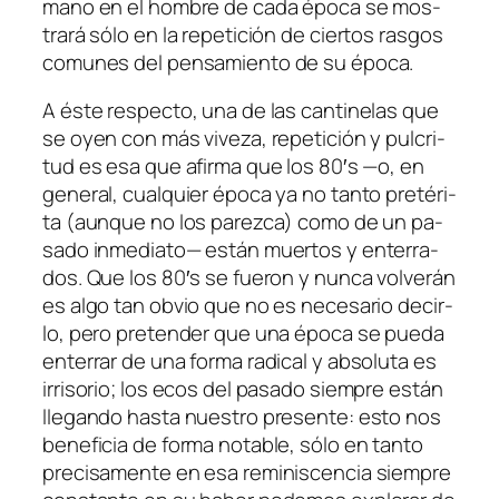
mano en el hom­bre de ca­da épo­ca se mos­
tra­rá só­lo en la re­pe­ti­ción de cier­tos ras­gos
co­mu­nes del pen­sa­mien­to de su época.
A és­te res­pec­to, una de las can­ti­ne­las que
se oyen con más vi­ve­za, re­pe­ti­ción y pul­cri­
tud es esa que afir­ma que los 80′s —o, en
ge­ne­ral, cual­quier épo­ca ya no tan­to pre­té­ri­
ta (aun­que no los pa­rez­ca) co­mo de un pa­
sa­do in­me­dia­to— es­tán muer­tos y en­te­rra­
dos. Que los 80′s se fue­ron y nun­ca vol­ve­rán
es al­go tan ob­vio que no es ne­ce­sa­rio de­cir­
lo, pe­ro pre­ten­der que una épo­ca se pue­da
en­te­rrar de una for­ma ra­di­cal y ab­so­lu­ta es
irri­so­rio; los ecos del pa­sa­do siem­pre es­tán
lle­gan­do has­ta nues­tro pre­sen­te: es­to nos
be­ne­fi­cia de for­ma no­ta­ble, só­lo en tan­to
pre­ci­sa­men­te en esa re­mi­nis­cen­cia siem­pre