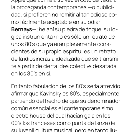
la pro­pa­gan­da con­tem­po­rá­nea —o pu­bli­ci­
dad, si pre­fie­ren no re­mi­tir al tan odio­so co­
mo fá­cil­men­te acep­ta­ble en su odiar
Bernays
—; he ahí su pie­dra de to­que, su ló­
gi­ca ins­tru­men­tal: no es só­lo un re­tra­to de
unos 80’s que ya eran ple­na­men­te cons­
cien­tes de su pro­pio es­pí­ri­tu, es un re­tra­to
de la idio­sin­cra­sia idea­li­za­da que se trans­mi­
te a par­tir de cier­ta idea co­lec­ti­va des­ata­da
en los 80’s en si.
En tan­to fa­bu­la­ción de los 80’s se­ría atre­vi­do
afir­mar que Kavinsky es 80’s, es­pe­cial­men­te
par­tien­do del he­cho de que su de­no­mi­na­dor
co­mún esen­cial es el con­tem­po­ra­neí­si­mo
elec­tro hou­se
del cual ha­cían ga­la en los
00’s los fran­ce­ses co­mo pun­ta de lan­za de
su ju­ve­nil cul­tu­ra mu­si­cal, pe­ro en tan­to ilu­