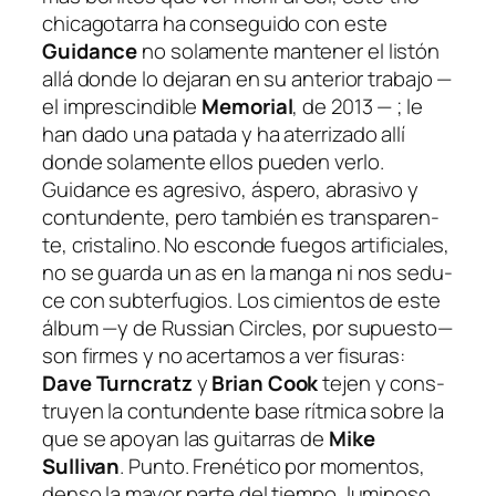
chica­gota­rra ha con­se­gui­do con es­te
Guidance
no so­la­men­te man­te­ner el lis­tón
allá don­de lo de­ja­ran en su an­te­rior tra­ba­jo —
el im­pres­cin­di­ble
Memorial
, de 2013 — ; le
han da­do una pa­ta­da y ha ate­rri­za­do allí
don­de so­la­men­te ellos pue­den ver­lo.
Guidance
es agre­si­vo, ás­pe­ro, abra­si­vo y
con­tun­den­te, pe­ro tam­bién es trans­pa­ren­
te, cris­ta­lino. No es­con­de fue­gos ar­ti­fi­cia­les,
no se guar­da un as en la man­ga ni nos se­du­
ce con sub­ter­fu­gios. Los ci­mien­tos de es­te
ál­bum —y de Russian Circles, por su­pues­to—
son fir­mes y no acer­ta­mos a ver fi­su­ras:
Dave Turncratz
y
Brian Cook
te­jen y cons­
tru­yen la con­tun­den­te ba­se rít­mi­ca so­bre la
que se apo­yan las gui­ta­rras de
Mike
Sullivan
. Punto. Frenético por mo­men­tos,
den­so la ma­yor par­te del tiem­po, lu­mi­no­so