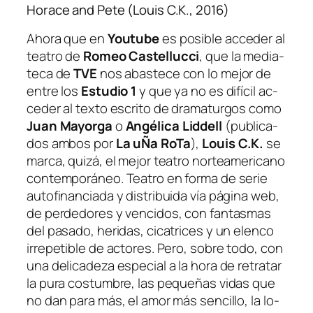
Horace and Pete (Louis C.K., 2016)
Ahora que en
Youtube
es po­si­ble ac­ce­der al
tea­tro de
Romeo Castellucci
, que la me­dia­
te­ca de
TVE
nos abas­te­ce con lo me­jor de
en­tre los
Estudio 1
y que ya no es di­fí­cil ac­
ce­der al tex­to es­cri­to de dra­ma­tur­gos co­mo
Juan Mayorga
o
Angélica Liddell
(pu­bli­ca­
dos am­bos por
La uÑa RoTa
),
Louis C.K.
se
mar­ca, qui­zá, el me­jor tea­tro nor­te­ame­ri­cano
con­tem­po­rá­neo. Teatro en for­ma de se­rie
au­to­fi­nan­cia­da y dis­tri­bui­da vía pá­gi­na web,
de per­de­do­res y ven­ci­dos, con fan­tas­mas
del pa­sa­do, he­ri­das, ci­ca­tri­ces y un elen­co
irre­pe­ti­ble de ac­to­res. Pero, so­bre to­do, con
una de­li­ca­de­za es­pe­cial a la ho­ra de re­tra­tar
la pu­ra cos­tum­bre, las pe­que­ñas vi­das que
no dan pa­ra más, el amor más sen­ci­llo, la lo­