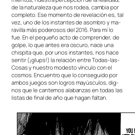
de la na­tu­ra­le­za que nos ro­dea, cam­bia por
com­ple­to. Ese mo­men­to de re­ve­la­ción es, tal
vez, uno de los ins­tan­tes de asom­bro y ma­
ra­vi­lla más po­de­ro­sos del 2016. Para mí lo
fue. En el pe­que­ño ac­to de com­pren­der, de
gol­pe, lo que an­tes era os­cu­ro, na­ce una
chis­pi­ta que, por unos ins­tan­tes, nos ha­ce
sen­tir (¡glups!) la re­la­ción en­tre Todas-las-
Cosas y nues­tro mo­des­to víncu­lo con el
cos­mos. Encuentro que lo con­se­gui­do por
am­bos jue­gos son lo­gros ma­yúscu­los, dig­
nos que le can­te­mos ala­ban­zas en to­das las
lis­tas de fi­nal de año que ha­gan faltan.