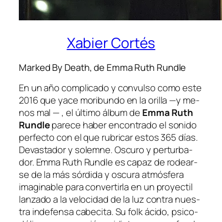
Xabier Cortés
Marked By Death, de Emma Ruth Rundle
En un año com­pli­ca­do y con­vul­so co­mo es­te
2016 que ya­ce mo­ri­bun­do en la ori­lla —y me­
nos mal — , el úl­ti­mo ál­bum de
Emma Ruth
Rundle
pa­re­ce ha­ber en­con­tra­do el so­ni­do
per­fec­to con el que ru­bri­car es­tos 365 días.
Devastador y so­lem­ne. Oscuro y per­tur­ba­
dor. Emma Ruth Rundle es ca­paz de ro­dear­
se de la más sór­di­da y os­cu­ra at­mós­fe­ra
ima­gi­na­ble pa­ra con­ver­tir­la en un pro­yec­til
lan­za­do a la ve­lo­ci­dad de la luz con­tra nues­
tra in­de­fen­sa ca­be­ci­ta. Su folk áci­do, psi­co­