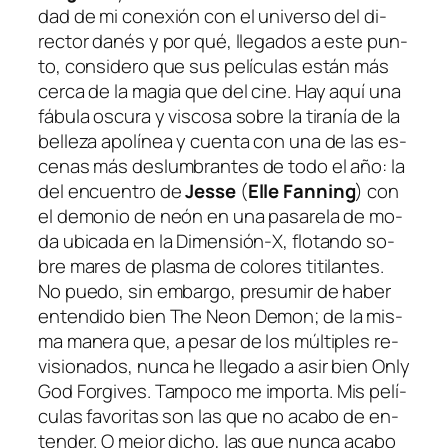
dad de mi co­ne­xión con el uni­ver­so del di­
rec­tor da­nés y por qué, lle­ga­dos a es­te pun­
to, con­si­de­ro que sus pe­lí­cu­las es­tán más
cer­ca de la ma­gia que del ci­ne. Hay aquí una
fá­bu­la os­cu­ra y vis­co­sa so­bre la ti­ra­nía de la
be­lle­za apo­lí­nea y cuen­ta con una de las es­
ce­nas más des­lum­bran­tes de to­do el año: la
del en­cuen­tro de
Jesse
(
Elle Fanning
) con
el de­mo­nio de neón en una pa­sa­re­la de mo­
da ubi­ca­da en la Dimensión‑X, flo­tan­do so­
bre ma­res de plas­ma de co­lo­res ti­ti­lan­tes.
No pue­do, sin em­bar­go, pre­su­mir de ha­ber
en­ten­di­do bien
The Neon Demon
; de la mis­
ma ma­ne­ra que, a pe­sar de los múl­ti­ples re­
vi­sio­na­dos, nun­ca he lle­ga­do a asir bien
Only
God Forgives
. Tampoco me im­por­ta. Mis pe­lí­
cu­las fa­vo­ri­tas son las que no aca­bo de en­
ten­der. O me­jor di­cho, las que nun­ca aca­bo