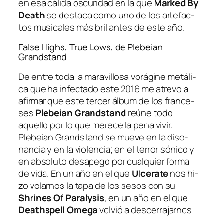
en esa cá­li­da os­cu­ri­dad en la que
Marked By
Death
se des­ta­ca co­mo uno de los ar­te­fac­
tos mu­si­ca­les más bri­llan­tes de es­te año.
False Highs, True Lows, de Plebeian
Grandstand
De en­tre to­da la ma­ra­vi­llo­sa vo­rá­gi­ne me­tá­li­
ca que ha in­fec­ta­do es­te 2016 me atre­vo a
afir­mar que es­te ter­cer ál­bum de los fran­ce­
ses
Plebeian Grandstand
reúne to­do
aque­llo por lo que me­re­ce la pe­na vi­vir.
Plebeian Grandstand se mue­ve en la di­so­
nan­cia y en la vio­len­cia; en el te­rror só­ni­co y
en ab­so­lu­to des­ape­go por cual­quier for­ma
de vi­da. En un año en el que
Ulcerate
nos hi­
zo vo­lar­nos la ta­pa de los se­sos con su
Shrines Of Paralysis
, en un año en el que
Deathspell Omega
vol­vió a des­ce­rra­jar­nos