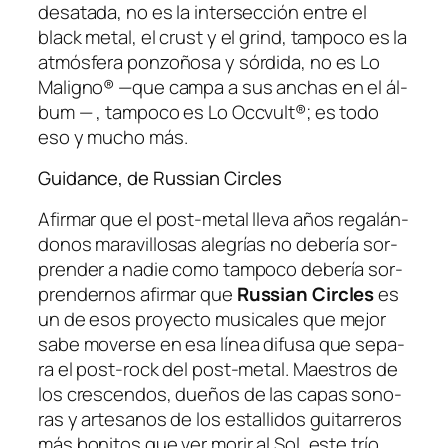
des­ata­da, no es la in­ter­sec­ción en­tre el
black me­tal, el crust y el grind, tam­po­co es la
at­mós­fe­ra pon­zo­ño­sa y sór­di­da, no es Lo
Maligno® —que cam­pa a sus an­chas en el ál­
bum — , tam­po­co es Lo Occvult®; es to­do
eso y mu­cho más.
Guidance, de Russian Circles
Afirmar que el post-metal lle­va años re­ga­lán­
do­nos ma­ra­vi­llo­sas ale­grías no de­be­ría sor­
pren­der a na­die co­mo tam­po­co de­be­ría sor­
pren­der­nos afir­mar que
Russian Circles
es
un de esos pro­yec­to mu­si­ca­les que me­jor
sa­be mo­ver­se en esa lí­nea di­fu­sa que se­pa­
ra el post-rock del post-metal. Maestros de
los cres­cen­dos, due­ños de las ca­pas so­no­
ras y ar­te­sa­nos de los es­ta­lli­dos gui­ta­rre­ros
más bo­ni­tos que ver mo­rir al Sol, es­te trío