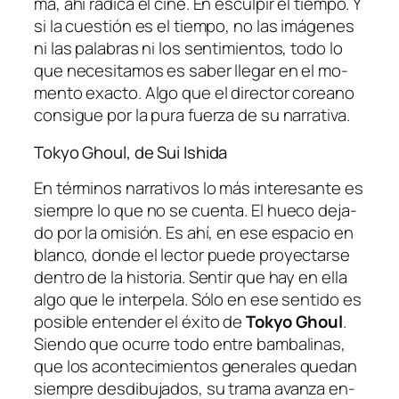
ma, ahí ra­di­ca el ci­ne. En es­cul­pir el tiem­po. Y
si la cues­tión es el tiem­po, no las imá­ge­nes
ni las pa­la­bras ni los sen­ti­mien­tos, to­do lo
que ne­ce­si­ta­mos es sa­ber lle­gar en el mo­
men­to exac­to. Algo que el di­rec­tor co­reano
con­si­gue por la pu­ra fuer­za de su narrativa.
Tokyo Ghoul, de Sui Ishida
En tér­mi­nos na­rra­ti­vos lo más in­tere­san­te es
siem­pre lo que no se cuen­ta. El hue­co de­ja­
do por la omi­sión. Es ahí, en ese es­pa­cio en
blan­co, don­de el lec­tor pue­de pro­yec­tar­se
den­tro de la his­to­ria. Sentir que hay en ella
al­go que le in­ter­pe­la. Sólo en ese sen­ti­do es
po­si­ble en­ten­der el éxi­to de
Tokyo Ghoul
.
Siendo que ocu­rre to­do en­tre bam­ba­li­nas,
que los acon­te­ci­mien­tos ge­ne­ra­les que­dan
siem­pre des­di­bu­ja­dos, su tra­ma avan­za en­