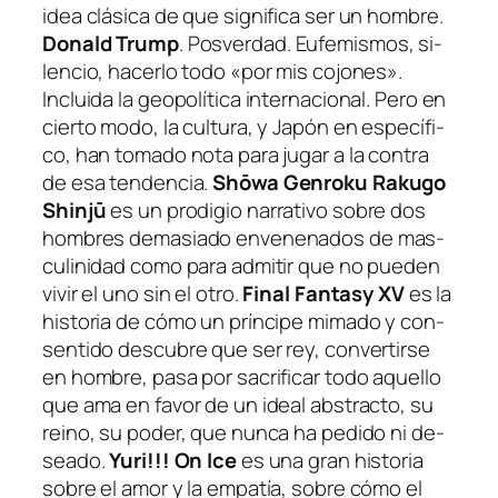
idea clá­si­ca de que sig­ni­fi­ca ser un hom­bre.
Donald Trump
.
Posverdad
. Eufemismos, si­
len­cio, ha­cer­lo to­do «por mis co­jo­nes».
Incluida la geo­po­lí­ti­ca in­ter­na­cio­nal. Pero en
cier­to mo­do, la cul­tu­ra, y Japón en es­pe­cí­fi­
co, han to­ma­do no­ta pa­ra ju­gar a la con­tra
de esa ten­den­cia.
Shōwa Genroku Rakugo
Shinjū
es un pro­di­gio na­rra­ti­vo so­bre dos
hom­bres de­ma­sia­do en­ve­ne­na­dos de mas­
cu­li­ni­dad co­mo pa­ra ad­mi­tir que no pue­den
vi­vir el uno sin el otro.
Final Fantasy XV
es la
his­to­ria de có­mo un prín­ci­pe mi­ma­do y con­
sen­ti­do des­cu­bre que ser rey, con­ver­tir­se
en hom­bre, pa­sa por sa­cri­fi­car to­do aque­llo
que ama en fa­vor de un ideal abs­trac­to, su
rei­no, su po­der, que nun­ca ha pe­di­do ni de­
sea­do.
Yuri!!! On Ice
es una gran his­to­ria
so­bre el amor y la em­pa­tía, so­bre có­mo el