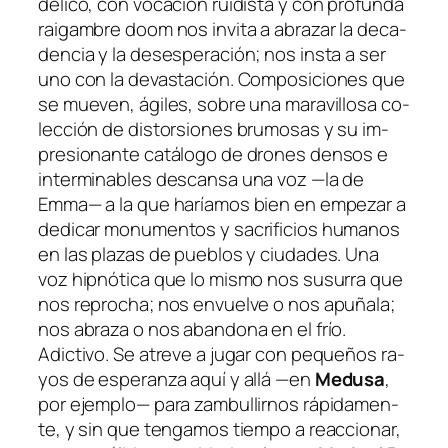
dé­li­co, con vo­ca­ción rui­dis­ta y con pro­fun­da
rai­gam­bre doom nos in­vi­ta a abra­zar la de­ca­
den­cia y la de­ses­pe­ra­ción; nos ins­ta a ser
uno con la de­vas­ta­ción. Composiciones que
se mue­ven, ági­les, so­bre una ma­ra­vi­llo­sa co­
lec­ción de dis­tor­sio­nes bru­mo­sas y su im­
pre­sio­nan­te ca­tá­lo­go de dro­nes den­sos e
in­ter­mi­na­bles des­can­sa una voz —la de
Emma— a la que ha­ría­mos bien en em­pe­zar a
de­di­car mo­nu­men­tos y sa­cri­fi­cios hu­ma­nos
en las pla­zas de pue­blos y ciu­da­des. Una
voz hip­nó­ti­ca que lo mis­mo nos su­su­rra que
nos re­pro­cha; nos en­vuel­ve o nos apu­ña­la;
nos abra­za o nos aban­do­na en el frío.
Adictivo. Se atre­ve a ju­gar con pe­que­ños ra­
yos de es­pe­ran­za aquí y allá —en
Medusa
,
por ejem­plo— pa­ra zam­bu­llir­nos rá­pi­da­men­
te, y sin que ten­ga­mos tiem­po a reac­cio­nar,