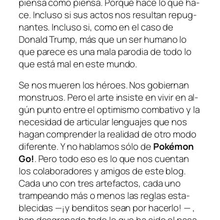
pien­sa co­mo pien­sa. Porqué ha­ce lo que ha­
ce. Incluso si sus ac­tos nos re­sul­tan re­pug­
nan­tes. Incluso si, co­mo en el ca­so de
Donald Trump, más que un ser hu­mano lo
que pa­re­ce es una ma­la pa­ro­dia de to­do lo
que es­tá mal en es­te mundo.
Se nos mue­ren los hé­roes. Nos go­bier­nan
mons­truos. Pero el ar­te in­sis­te en vi­vir en al­
gún pun­to en­tre el op­ti­mis­mo com­ba­ti­vo y la
ne­ce­si­dad de ar­ti­cu­lar len­gua­jes que nos
ha­gan com­pren­der la reali­dad de otro mo­do
di­fe­ren­te. Y no ha­bla­mos só­lo de
Pokémon
Go!
. Pero to­do eso es lo que nos cuen­tan
los co­la­bo­ra­do­res y ami­gos de es­te blog.
Cada uno con tres ar­te­fac­tos, ca­da uno
tram­pean­do más o me­nos las re­glas es­ta­
ble­ci­das —¡y ben­di­tos sean por ha­cer­lo! — ,