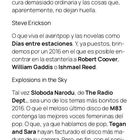
cu­ra de­ma­sia­do or­di­na­ria y las co­sas que,
apa­ren­te­men­te, no de­jan huella.
Steve Erickson
O que vi­va el avant­pop y las no­ve­las co­mo
Días en­tre es­ta­cio­nes
. Y, ya pues­tos, brin­
de­mos por un 2016 en el que es po­si­ble en­
con­trar en la es­tan­te­ría a
Robert Coover
,
William Gaddis
o
Ishmael Reed
.
Explosions in the Sky
Tal vez
Sloboda Narodu
, de
The Radio
Dept.
, sea uno de los te­mas más bo­ni­tos de
2016. O que el me­lo­so úl­ti­mo dis­co de
M83
con­ten­ga las me­jo­res vo­ces fe­me­ni­nas del
pop. O que, ya que ha­bla­mos de pop,
Tegan
and Sara
ha­yan fac­tu­ra­do el dis­co más ma­
du­ro de su ca­rre­ra. Pero, en fin, con el so­ni­