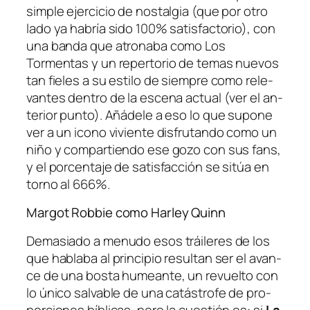
sim­ple ejer­ci­cio de nos­tal­gia (que por otro
la­do ya ha­bría si­do 100% sa­tis­fac­to­rio), con
una ban­da que atro­na­ba co­mo Los
Tormentas y un re­per­to­rio de te­mas nue­vos
tan fie­les a su es­ti­lo de siem­pre co­mo re­le­
van­tes den­tro de la es­ce­na ac­tual (ver el an­
te­rior pun­to). Añádele a eso lo que su­po­ne
ver a un icono vi­vien­te dis­fru­tan­do co­mo un
ni­ño y com­par­tien­do ese go­zo con sus fans,
y el por­cen­ta­je de sa­tis­fac­ción se si­túa en
torno al 666%.
Margot Robbie como Harley Quinn
Demasiado a me­nu­do esos trái­le­res de los
que ha­bla­ba al prin­ci­pio re­sul­tan ser el avan­
ce de una bos­ta humean­te, un re­vuel­to con
lo úni­co sal­va­ble de una ca­tás­tro­fe de pro­
por­cio­nes bí­bli­cas, pe­ro la cues­tión es: si
La