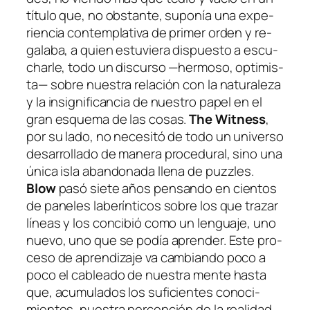
tí­tu­lo que, no obs­tan­te, su­po­nía una ex­pe­
rien­cia con­tem­pla­ti­va de pri­mer or­den y re­
ga­la­ba, a quien es­tu­vie­ra dis­pues­to a es­cu­
char­le, to­do un dis­cur­so —her­mo­so, op­ti­mis­
ta— so­bre nues­tra re­la­ción con la na­tu­ra­le­za
y la in­sig­ni­fi­can­cia de nues­tro pa­pel en el
gran es­que­ma de las co­sas.
The Witness
,
por su la­do, no ne­ce­si­tó de to­do un uni­ver­so
de­sa­rro­lla­do de ma­ne­ra pro­ce­du­ral, sino una
úni­ca is­la aban­do­na­da lle­na de puzz­les.
Blow
pa­só sie­te años pen­san­do en cien­tos
de pa­ne­les la­be­rín­ti­cos so­bre los que tra­zar
lí­neas y los con­ci­bió co­mo un len­gua­je, uno
nue­vo, uno que se po­día apren­der. Este pro­
ce­so de apren­di­za­je va cam­bian­do po­co a
po­co el ca­blea­do de nues­tra men­te has­ta
que, acu­mu­la­dos los su­fi­cien­tes co­no­ci­
mien­tos, nues­tra per­cep­ción de la reali­dad,