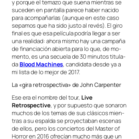
y por­que el te­ma­zo que sue­na mien­tras se
su­ce­den en pan­ta­lla pa­re­ce ha­ber na­ci­do
pa­ra acom­pa­ñar­las (aun­que en es­te ca­so
se­pa­mos que ha si­do jus­to al re­vés). El gi­ro
fi­nal es que esa pe­lí­cu­la po­dría lle­gar a ser
una reali­dad: aho­ra mis­mo hay una cam­pa­ña
de fi­nan­cia­ción abier­ta pa­ra lo que, de mo­
men­to, es una se­cue­la de 30 mi­nu­tos ti­tu­la­
da
Blood Machines
, can­di­da­ta des­de ya a
mi lis­ta de lo me­jor de 2017.
La «gira retrospectiva» de John Carpenter
Ese era el nom­bre del tour,
Live
Retrospective
, y por su­pues­to que so­na­ron
mu­chos de los te­mas de sus clá­si­cos mien­
tras a su es­pal­da se pro­yec­ta­ban es­ce­nas
de ellos, pe­ro los con­cier­tos del
Master of
Horror
en 2016 ofre­cían mu­cho más que un