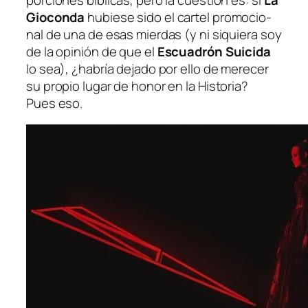
Gioconda
hu­bie­se si­do el car­tel pro­mo­cio­
nal de una de esas mier­das (y ni si­quie­ra soy
de la opi­nión de que el
Escuadrón Suicida
lo sea), ¿ha­bría de­ja­do por ello de me­re­cer
su pro­pio lu­gar de ho­nor en la Historia?
Pues eso.