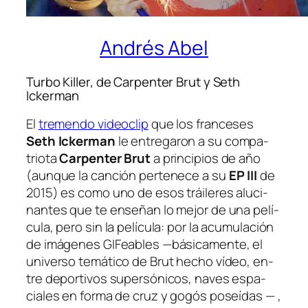
Andrés Abel
Turbo Killer, de Carpenter Brut y Seth
Ickerman
El
tre­men­do vi­deo­clip
que los fran­ce­ses
Seth Ickerman
le en­tre­ga­ron a su com­pa­
trio­ta
Carpenter Brut
a prin­ci­pios de año
(aun­que la can­ción per­te­ne­ce a su
EP III
de
2015) es co­mo uno de esos trái­le­res alu­ci­
nan­tes que te en­se­ñan lo me­jor de una pe­lí­
cu­la, pe­ro sin la pe­lí­cu­la: por la acu­mu­la­ción
de imá­ge­nes GIFeables —bá­si­ca­men­te, el
uni­ver­so te­má­ti­co de Brut he­cho ví­deo, en­
tre de­por­ti­vos su­per­só­ni­cos, na­ves es­pa­
cia­les en for­ma de cruz y go­gós po­seí­das — ,