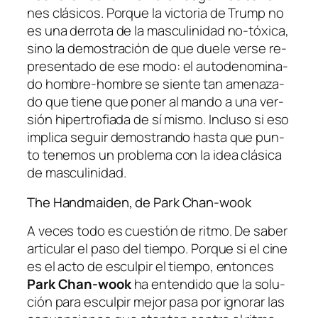
nes clá­si­cos. Porque la vic­to­ria de Trump no
es una de­rro­ta de la mas­cu­li­ni­dad no-tóxica,
sino la de­mos­tra­ción de que due­le ver­se re­
pre­sen­ta­do de ese mo­do: el au­to­de­no­mi­na­
do
hombre-hombre
se sien­te tan ame­na­za­
do que tie­ne que po­ner al man­do a una ver­
sión hi­per­tro­fia­da de sí mis­mo. Incluso si eso
im­pli­ca se­guir de­mos­tran­do has­ta que pun­
to te­ne­mos un pro­ble­ma con la idea clá­si­ca
de masculinidad.
The Handmaiden, de Park Chan-wook
A ve­ces to­do es cues­tión de rit­mo. De sa­ber
ar­ti­cu­lar el pa­so del tiem­po. Porque si el ci­ne
es el ac­to de es­cul­pir el tiem­po, en­ton­ces
Park Chan-wook
ha en­ten­di­do que la so­lu­
ción pa­ra es­cul­pir me­jor pa­sa por ig­no­rar las