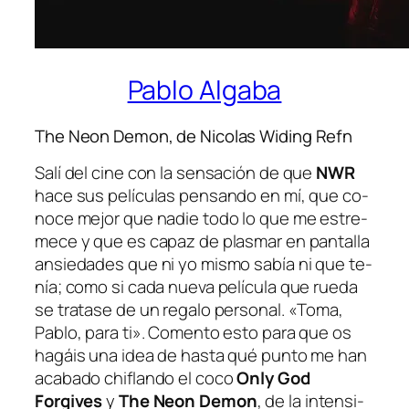
Pablo Algaba
The Neon Demon, de Nicolas Widing Refn
Salí del ci­ne con la sen­sa­ción de que
NWR
ha­ce sus pe­lí­cu­las pen­san­do en mí, que co­
no­ce me­jor que na­die to­do lo que me es­tre­
me­ce y que es ca­paz de plas­mar en pan­ta­lla
an­sie­da­des que ni yo mis­mo sa­bía ni que te­
nía; co­mo si ca­da nue­va pe­lí­cu­la que rue­da
se tra­ta­se de un re­ga­lo per­so­nal. «Toma,
Pablo, pa­ra ti». Comento es­to pa­ra que os
ha­gáis una idea de has­ta qué pun­to me han
aca­ba­do chi­flan­do el co­co
Only God
Forgives
y
The Neon Demon
, de la in­ten­si­