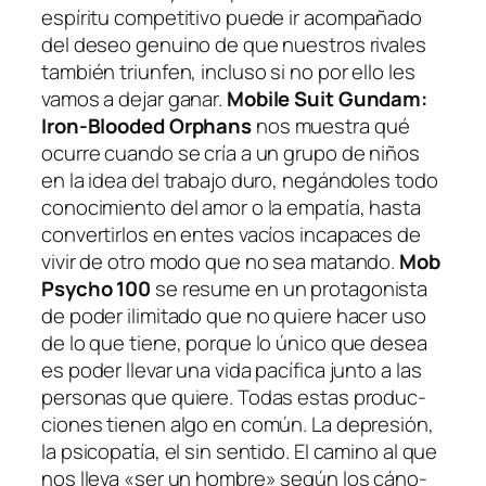
es­pí­ri­tu com­pe­ti­ti­vo pue­de ir acom­pa­ña­do
del de­seo ge­nuino de que nues­tros ri­va­les
tam­bién triun­fen, in­clu­so si no por ello les
va­mos a de­jar ga­nar.
Mobile Suit Gundam:
Iron-Blooded Orphans
nos mues­tra qué
ocu­rre cuan­do se cría a un gru­po de ni­ños
en la idea del tra­ba­jo du­ro, ne­gán­do­les to­do
co­no­ci­mien­to del amor o la em­pa­tía, has­ta
con­ver­tir­los en en­tes va­cíos in­ca­pa­ces de
vi­vir de otro mo­do que no sea ma­tan­do.
Mob
Psycho 100
se re­su­me en un pro­ta­go­nis­ta
de po­der ili­mi­ta­do que no quie­re ha­cer uso
de lo que tie­ne, por­que lo úni­co que de­sea
es po­der lle­var una vi­da pa­cí­fi­ca jun­to a las
per­so­nas que quie­re. Todas es­tas pro­duc­
cio­nes tie­nen al­go en co­mún. La de­pre­sión,
la psi­co­pa­tía, el sin sen­ti­do. El ca­mino al que
nos lle­va «ser un hom­bre» se­gún los cá­no­