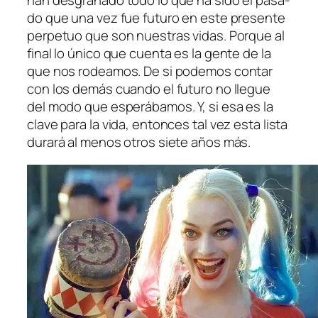
han des­gra­na­do to­do lo que ha si­do el pa­sa­
do que una vez fue fu­tu­ro en es­te pre­sen­te
per­pe­tuo que son nues­tras vi­das. Porque al
fi­nal lo úni­co que cuen­ta es la gen­te de la
que nos ro­dea­mos. De si po­de­mos con­tar
con los de­más cuan­do el fu­tu­ro no lle­gue
del mo­do que es­pe­rá­ba­mos. Y, si esa es la
cla­ve pa­ra la vi­da, en­ton­ces tal vez es­ta lis­ta
du­ra­rá al me­nos otros sie­te años más.