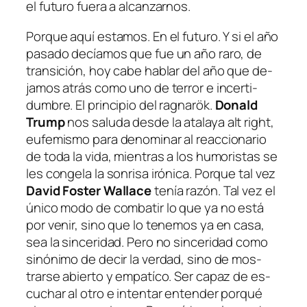
el fu­tu­ro fue­ra a alcanzarnos.
Porque aquí es­ta­mos. En el fu­tu­ro. Y si el año
pa­sa­do de­cía­mos que fue un año ra­ro, de
tran­si­ción, hoy ca­be ha­blar del año que de­
ja­mos atrás co­mo uno de te­rror e in­cer­ti­
dum­bre. El prin­ci­pio del rag­na­rök.
Donald
Trump
nos sa­lu­da des­de la ata­la­ya
alt right
,
eu­fe­mis­mo pa­ra de­no­mi­nar al reac­cio­na­rio
de to­da la vi­da, mien­tras a los hu­mo­ris­tas se
les con­ge­la la son­ri­sa iró­ni­ca. Porque tal vez
David Foster Wallace
te­nía ra­zón. Tal vez el
úni­co mo­do de com­ba­tir lo que ya no es­tá
por ve­nir, sino que lo te­ne­mos ya en ca­sa,
sea la sin­ce­ri­dad. Pero no sin­ce­ri­dad co­mo
si­nó­ni­mo de de­cir la ver­dad, sino de mos­
trar­se abier­to y em­pa­tí­co. Ser ca­paz de es­
cu­char al otro e in­ten­tar en­ten­der por­qué