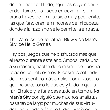
de en­ten­der del to­do, aque­llas cu­yo sig­ni­fi­
ca­do úl­ti­mo só­lo pue­do em­pe­zar a vis­lum­
brar a tra­vés de un res­qui­cio muy pe­que­ñi­to,
las que fun­cio­nan en rin­co­nes de mi ca­be­za
don­de a la ra­zón no se le per­mi­te la entrada.
The Witness, de Jonathan Blow y No Man’s
Sky, de Hello Games
Hay dos jue­gos que he dis­fru­ta­do más que
el res­to du­ran­te es­te año. Ambos, ca­da uno
a su ma­ne­ra, ha­blan de lo mis­mo: de nues­tra
re­la­ción con el cos­mos. El cos­mos en­ten­di­
do en su sen­ti­do más am­plio, co­mo «to­do lo
que ha si­do, to­do lo que es y to­do lo que se­
rá». El rui­do y la fu­ria des­ata­do en torno a
No
Man’s Sky
con­si­guió que mu­chos ana­lis­tas
pa­sa­ran de lar­go por mu­chas de sus vir­tu­
des, no vien­do más que te­dio y va­cío en un