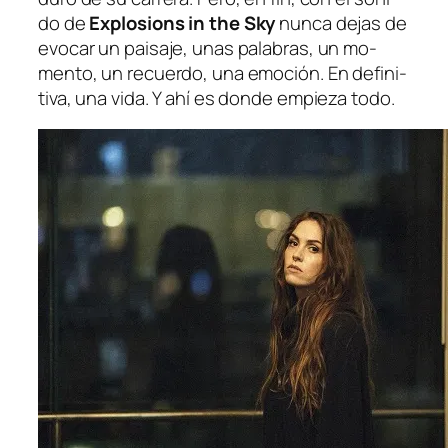
do de
Explosions in the Sky
nun­ca de­jas de
evo­car un pai­sa­je, unas pa­la­bras, un mo­
men­to, un re­cuer­do, una emo­ción. En de­fi­ni­
ti­va, una vi­da. Y ahí es don­de em­pie­za todo.