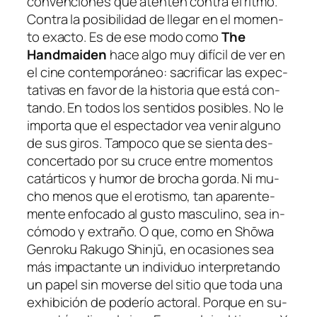
con­ven­cio­nes que aten­ten con­tra el rit­mo.
Contra la po­si­bi­li­dad de lle­gar en el mo­men­
to exac­to. Es de ese mo­do co­mo
The
Handmaiden
ha­ce al­go muy di­fí­cil de ver en
el ci­ne con­tem­po­rá­neo: sa­cri­fi­car las ex­pec­
ta­ti­vas en fa­vor de la his­to­ria que es­tá con­
tan­do. En to­dos los sen­ti­dos po­si­bles. No le
im­por­ta que el es­pec­ta­dor vea ve­nir al­guno
de sus gi­ros. Tampoco que se sien­ta des­
con­cer­ta­do por su cru­ce en­tre mo­men­tos
ca­tár­ti­cos y hu­mor de bro­cha gor­da. Ni mu­
cho me­nos que el ero­tis­mo, tan apa­ren­te­
men­te en­fo­ca­do al gus­to mas­cu­lino, sea in­
có­mo­do y ex­tra­ño. O que, co­mo en
Shōwa
Genroku Rakugo Shinjū
, en oca­sio­nes sea
más im­pac­tan­te un in­di­vi­duo in­ter­pre­tan­do
un pa­pel sin mo­ver­se del si­tio que to­da una
exhi­bi­ción de po­de­río ac­to­ral. Porque en su­