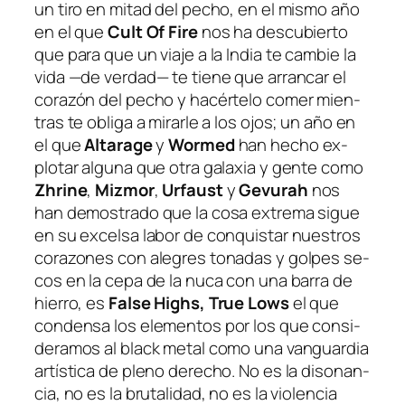
un ti­ro en mi­tad del pe­cho, en el mis­mo año
en el que
Cult Of Fire
nos ha des­cu­bier­to
que pa­ra que un via­je a la India te cam­bie la
vi­da —de ver­dad— te tie­ne que arran­car el
co­ra­zón del pe­cho y ha­cér­te­lo co­mer mien­
tras te obli­ga a mi­rar­le a los ojos; un año en
el que
Altarage
y
Wormed
han he­cho ex­
plo­tar al­gu­na que otra ga­la­xia y gen­te co­mo
Zhrine
,
Mizmor
,
Urfaust
y
Gevurah
nos
han de­mos­tra­do que la co­sa ex­tre­ma si­gue
en su ex­cel­sa la­bor de con­quis­tar nues­tros
co­ra­zo­nes con ale­gres to­na­das y gol­pes se­
cos en la ce­pa de la nu­ca con una ba­rra de
hie­rro, es
False Highs, True Lows
el que
con­den­sa los ele­men­tos por los que con­si­
de­ra­mos al black me­tal co­mo una van­guar­dia
ar­tís­ti­ca de pleno de­re­cho. No es la di­so­nan­
cia, no es la bru­ta­li­dad, no es la vio­len­cia