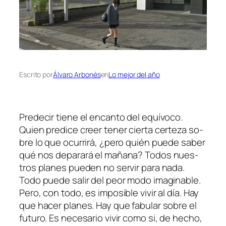
Escrito por
Álvaro Arbonés
en
Lo mejor del año
Predecir tie­ne el en­can­to del equí­vo­co.
Quien pre­di­ce creer te­ner cier­ta cer­te­za so­
bre lo que ocu­rri­rá, ¿pe­ro quién pue­de sa­ber
qué nos de­pa­ra­rá el ma­ña­na? Todos nues­
tros pla­nes pue­den no ser­vir pa­ra na­da.
Todo pue­de sa­lir del peor mo­do ima­gi­na­ble.
Pero, con to­do, es im­po­si­ble vi­vir al día. Hay
que ha­cer pla­nes. Hay que fa­bu­lar so­bre el
fu­tu­ro. Es ne­ce­sa­rio vi­vir co­mo si, de he­cho,