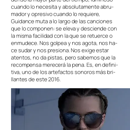
cuan­do lo ne­ce­si­ta y ab­so­lu­ta­men­te abru­
ma­dor y opre­si­vo cuan­do lo re­quie­re,
Guidance
mu­ta a lo lar­go de las can­cio­nes
que lo com­po­nen: se ele­va y des­cien­de con
la mis­ma fa­ci­li­dad con la que se re­tuer­ce o
en­mu­de­ce. Nos gol­pea y nos ago­ta, nos ha­
ce su­dar y nos pre­sio­na. Nos exi­ge es­tar
aten­tos, no da pis­tas, pe­ro sa­be­mos que la
re­com­pen­sa me­re­ce­rá la pe­na. Es, en de­fi­ni­
ti­va, uno de los ar­te­fac­tos so­no­ros más bri­
llan­tes de es­te 2016.