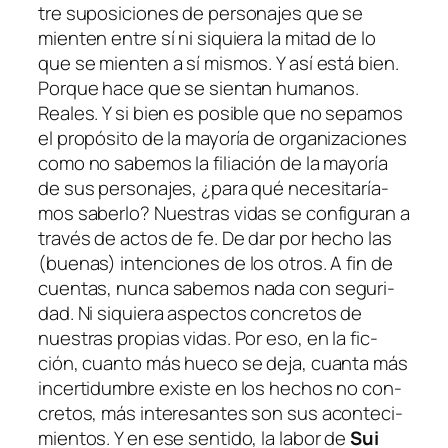
tre su­po­si­cio­nes de per­so­na­jes que se
mien­ten en­tre sí ni si­quie­ra la mi­tad de lo
que se mien­ten a sí mis­mos. Y así es­tá bien.
Porque ha­ce que se sien­tan hu­ma­nos.
Reales. Y si bien es po­si­ble que no se­pa­mos
el pro­pó­si­to de la ma­yo­ría de or­ga­ni­za­cio­nes
co­mo no sa­be­mos la fi­lia­ción de la ma­yo­ría
de sus per­so­na­jes, ¿pa­ra qué ne­ce­si­ta­ría­
mos sa­ber­lo? Nuestras vi­das se con­fi­gu­ran a
tra­vés de ac­tos de fe. De dar por he­cho las
(bue­nas) in­ten­cio­nes de los otros. A fin de
cuen­tas, nun­ca sa­be­mos na­da con se­gu­ri­
dad. Ni si­quie­ra as­pec­tos con­cre­tos de
nues­tras pro­pias vi­das. Por eso, en la fic­
ción, cuan­to más hue­co se de­ja, cuan­ta más
in­cer­ti­dum­bre exis­te en los he­chos no con­
cre­tos, más in­tere­san­tes son sus acon­te­ci­
mien­tos. Y en ese sen­ti­do, la la­bor de
Sui