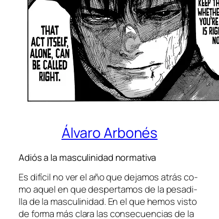
Álvaro Arbonés
Adiós a la masculinidad normativa
Es di­fí­cil no ver el año que de­ja­mos atrás co­
mo aquel en que des­per­ta­mos de la pe­sa­di­
lla de la mas­cu­li­ni­dad. En el que he­mos vis­to
de for­ma más cla­ra las con­se­cuen­cias de la